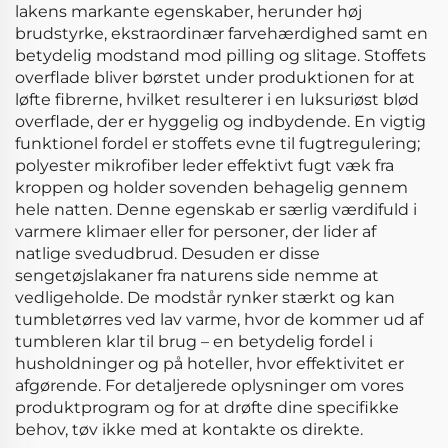
lakens markante egenskaber, herunder høj
brudstyrke, ekstraordinær farvehærdighed samt en
betydelig modstand mod pilling og slitage. Stoffets
overflade bliver børstet under produktionen for at
løfte fibrerne, hvilket resulterer i en luksuriøst blød
overflade, der er hyggelig og indbydende. En vigtig
funktionel fordel er stoffets evne til fugtregulering;
polyester mikrofiber leder effektivt fugt væk fra
kroppen og holder sovenden behagelig gennem
hele natten. Denne egenskab er særlig værdifuld i
varmere klimaer eller for personer, der lider af
natlige svedudbrud. Desuden er disse
sengetøjslakaner fra naturens side nemme at
vedligeholde. De modstår rynker stærkt og kan
tumbletørres ved lav varme, hvor de kommer ud af
tumbleren klar til brug – en betydelig fordel i
husholdninger og på hoteller, hvor effektivitet er
afgørende. For detaljerede oplysninger om vores
produktprogram og for at drøfte dine specifikke
behov, tøv ikke med at kontakte os direkte.