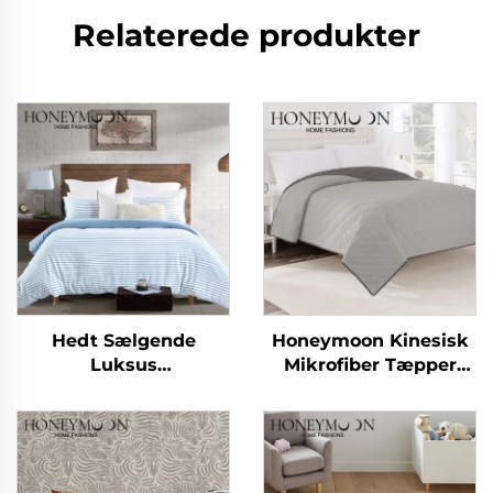
Relaterede produkter
Hedt Sælgende
Honeymoon Kinesisk
Luksus
Mikrofiber Tæpper
Brugerdefinerede
Sommerquilt Tæpper
Bløde Greb 90 g/m²
Sengetæpper &
Kationiske Strimle
Overdækninger
Duvettrækssæt 3-dels