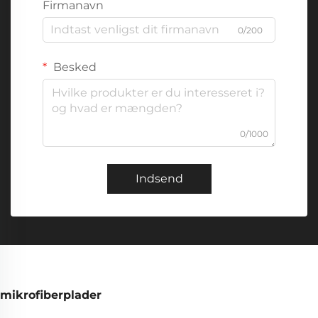
Firmanavn
0/200
Besked
0/1000
Indsend
mikrofiberplader