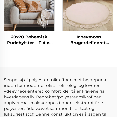
20x20 Bohemisk
Honeymoon
Pudehylster – Tidløs
Brugerdefineret
Stribet Charmer for
Klappbar Børneyoga
Ethvert Rum
Soveaktivitet
Børnekrybning Gym
Legeunderlag Baby
Legeunderlag til Gulv
Sengetøj af polyester mikrofiber er et højdepunkt
inden for moderne tekstilteknologi og leverer
ydeevneorienteret komfort, der tåler kravene fra
hverdagens liv. Begrebet 'polyester mikrofiber'
angiver materialekompositionen: ekstremt fine
polyestertråde vævet sammen til et tæt og
luksuriøst stof. Denne konstruktion er årsagen til