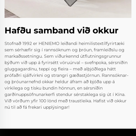
Hafðu samband við okkur
Stofnað 1992 er HENIEMO leiðandi heimilistextílfyrirtæki
sem sérhæfir sig í rannsóknum og þróun, framleiðslu og
markaðssetningu. Sem viðurkennd útflutningsgrunnur
býðum við upp á fyrirsétt vöruúrval – svefnpoka, sérsniðin
gluggagardínu, teppi og fleira – með alþjóðlega hátt
prófaðri sjálfvirkni og strangri gæðastjórnun. Rannsóknar-
og þróunarnefnd okkar heldur áfram að bjóða upp á
virkilega og tísku bundin hönnun, en sérsniðin
garðínuppsöfnunarkerfi stendur sérstaklega sig út í Kína.
Við vörðum yfir 100 lönd með traustleika. Hafist við okkur
nú til að fá frekari upplýsingar!