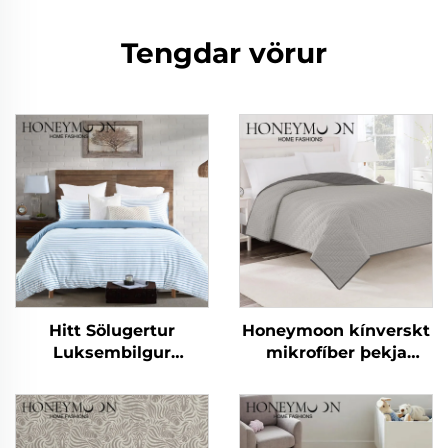
Tengdar vörur
Hitt Sölugertur
Honeymoon kínverskt
Luksembilgur
mikrofíber þekja
Sérsniðinn Mildur
sumar þekja skaut
90gsm Kationiskur
svefnpokar og hylki
Stríklaður
Hlífardúkasetur 3