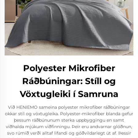
Polyester Mikrofiber
Ráðbúningar: Stíll og
Vöxtugleiki í Samruna
Við HENIEMO sameina polyester mikrofiber ráðbúningar
okkar stíl og vöxtugleika. Polyester-mikrofiber blanda gefur
þessum ráðbúnunum sterka uppbyggingu en samt
viðhalda mjúkum viðfinningu. Þeir eru andvarnar glóðnun,
svo rúmið verði alltaf lifandi og góðvildarlegt út af. Þessir