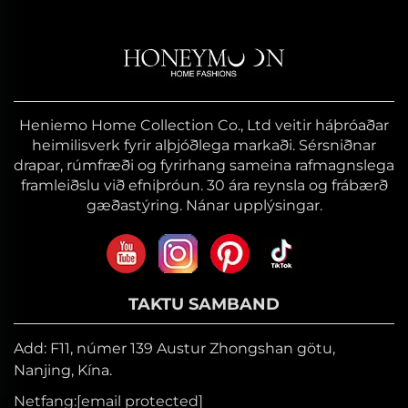
Heniemo Home Collection Co., Ltd veitir háþróaðar
heimilisverk fyrir alþjóðlega markaði. Sérsniðnar
drapar, rúmfræði og fyrirhang sameina rafmagnslega
framleiðslu við efniþróun. 30 ára reynsla og frábærð
gæðastýring. Nánar upplýsingar.
TAKTU SAMBAND
Add: F11, númer 139 Austur Zhongshan götu,
Nanjing, Kína.
Netfang:
[email protected]