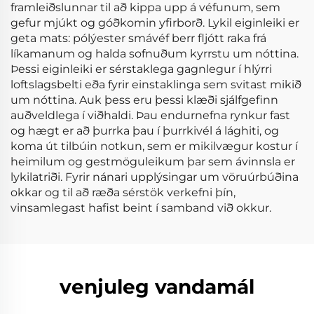
framleiðslunnar til að kippa upp á véfunum, sem
gefur mjúkt og góðkomin yfirborð. Lykil eiginleiki er
geta mats: pólýester smávéf berr fljótt raka frá
líkamanum og halda sofnuðum kyrrstu um nóttina.
Þessi eiginleiki er sérstaklega gagnlegur í hlýrri
loftslagsbelti eða fyrir einstaklinga sem svitast mikið
um nóttina. Auk þess eru þessi klæði sjálfgefinn
auðveldlega í viðhaldi. Þau endurnefna rynkur fast
og hægt er að þurrka þau í þurrkivél á lághiti, og
koma út tilbúin notkun, sem er mikilvægur kostur í
heimilum og gestmöguleikum þar sem ávinnsla er
lykilatriði. Fyrir nánari upplýsingar um vöruúrbúðina
okkar og til að ræða sérstök verkefni þín,
vinsamlegast hafist beint í samband við okkur.
venjuleg vandamál