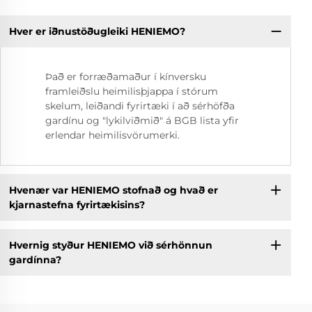
Hver er iðnustöðugleiki HENIEMO?
Það er forræðamaður í kínversku
framleiðslu heimilisþjappa í stórum
skelum, leiðandi fyrirtæki í að sérhöfða
gardínu og "lykilviðmið" á BGB lista yfir
erlendar heimilisvörumerki.
Hvenær var HENIEMO stofnað og hvað er
kjarnastefna fyrirtækisins?
Hvernig styður HENIEMO við sérhönnun
gardínna?