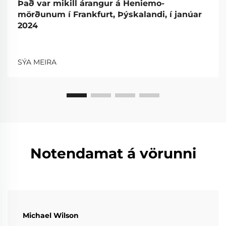
Það var mikill árangur á Heniemo-
mörðunum í Frankfurt, Þýskalandi, í janúar
2024
SÝA MEIRA
Notendamat á vörunni
Michael Wilson