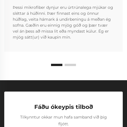
Þessi mikrofiber dynjur eru úrtrúnalega mjúkar og
sléttar á húðinni. Þær finnast eins og önnur
húðlag, veita hámark á undirbeningu á meðan ég
sofna. Gæðin eru einnig mjög góð og þær tvær
vel án þess að missa lit eða myndast kúlur. Ég er
mjög sátt(ur) við kaupin mín.
Fáðu ókeypis tilboð
Tilkynntur okkar mun hafa samband við þig
fljótt.