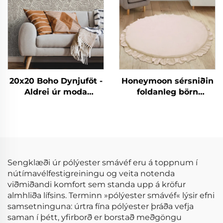
hlutar
20x20 Boho Dynjuföt -
Honeymoon sérsniðin
Aldrei úr moda
foldanleg börn
strikaverði fyrir allar
hreyfinga áreynslu
staðir
svæði fyrir gólfið
Sengklæði úr pólýester smávéf eru á toppnum í
nútímavélfestigreiningu og veita notenda
viðmiðandi komfort sem standa upp á kröfur
almhliða lífsins. Terminn »pólýester smávéf« lýsir efni
samsetninguna: úrtra fína pólýester þráða vefja
saman í þétt, yfirborð er borstað meðgöngu