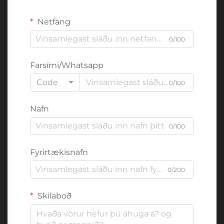
Netfang
0/100
Farsími/Whatsapp
Code
0/100
Nafn
0/100
Fyrirtækisnafn
0/200
Skilaboð