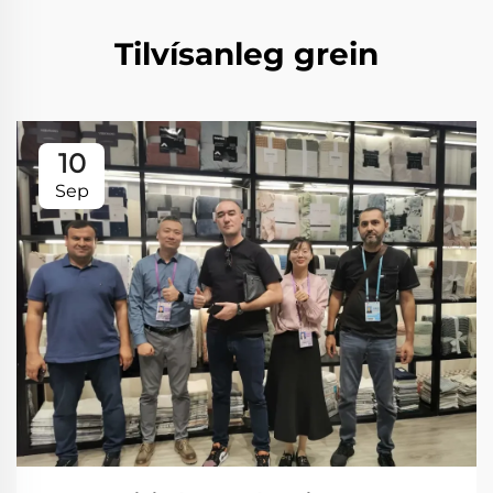
Tilvísanleg grein
10
Sep