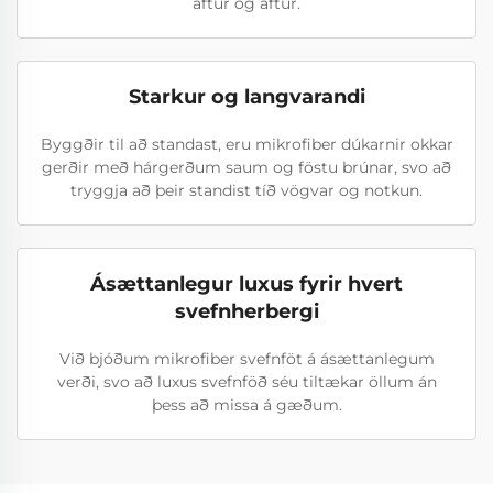
aftur og aftur.
Starkur og langvarandi
Byggðir til að standast, eru mikrofiber dúkarnir okkar
gerðir með hárgerðum saum og föstu brúnar, svo að
tryggja að þeir standist tíð vögvar og notkun.
Ásættanlegur luxus fyrir hvert
svefnherbergi
Við bjóðum mikrofiber svefnföt á ásættanlegum
verði, svo að luxus svefnföð séu tiltækar öllum án
þess að missa á gæðum.