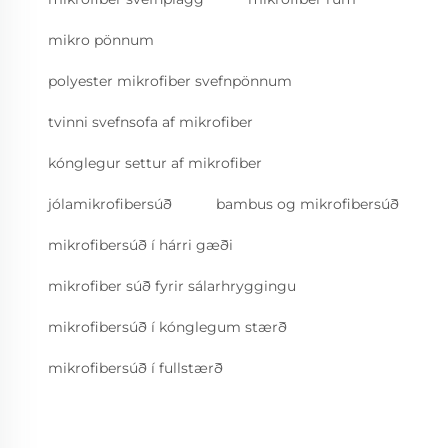
mikro pönnum
polyester mikrofiber svefnpönnum
tvinni svefnsofa af mikrofiber
kónglegur settur af mikrofiber
jólamikrofibersúð
bambus og mikrofibersúð
mikrofibersúð í hárri gæði
mikrofiber súð fyrir sálarhryggingu
mikrofibersúð í kónglegum stærð
mikrofibersúð í fullstærð