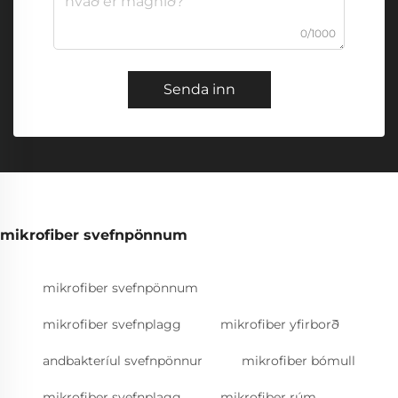
0/1000
Senda inn
mikrofiber svefnpönnum
mikrofiber svefnpönnum
mikrofiber svefnplagg
mikrofiber yfirborð
andbakteríul svefnpönnur
mikrofiber bómull
mikrofiber svefnplagg
mikrofiber rúm