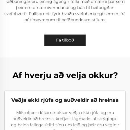
ráðbúningar eru einnig ágengir fólki með ofnæmi þar sem
þeir eru ofnæmiverndandi og búa til heilbrigðan
svefnhverfi. Fullkomnir fyrir hvaða svefnherbergi sem er, frá
nútímavænum til hefðbundnum stílum.
Fá tilboð
Af hverju að velja okkur?
Veðja ekki rjúfa og auðveldir að hreinsa
Mikrofiber dúkarnir okkar veðja ekki rjúfa og eru
auðveldir að hreinsa, krefjast lágmarks af strýgingu
og halda fallega útliti sínu um leið og þeir eru veginir