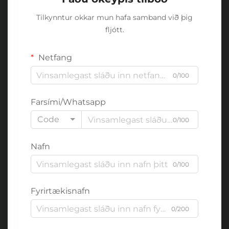
Tilkynntur okkar mun hafa samband við þig
fljótt.
Netfang
0/100
Farsími/Whatsapp
Code
0/100
Nafn
0/100
Fyrirtækisnafn
0/200