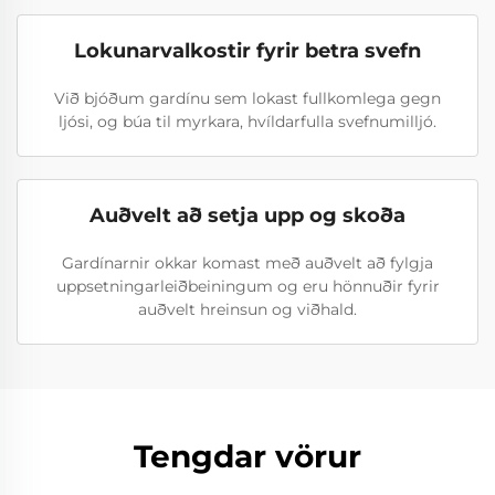
Lokunarvalkostir fyrir betra svefn
Við bjóðum gardínu sem lokast fullkomlega gegn
ljósi, og búa til myrkara, hvíldarfulla svefnumilljó.
Auðvelt að setja upp og skoða
Gardínarnir okkar komast með auðvelt að fylgja
uppsetningarleiðbeiningum og eru hönnuðir fyrir
auðvelt hreinsun og viðhald.
Tengdar vörur