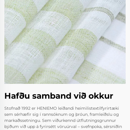
Hafðu samband við okkur
Stofnað 1992 er HENIEMO leiðandi heimilistextílfyrirtæki
sem sérhæfir sig í rannsóknum og þróun, framleiðslu og
markaðssetningu. Sem viðurkennd útflutningsgrunnur
býðum við upp á fyrirsétt vöruúrval – svefnpoka, sérsniðin