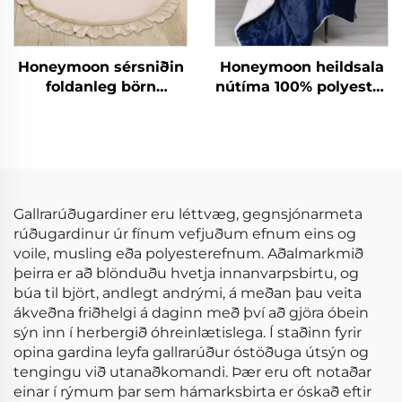
Honeymoon sérsniðin
Honeymoon heildsala
foldanleg börn
nútíma 100% polyester
hreyfinga áreynslu
mjúk sérsniðin plítsa
svæði fyrir gólfið
aftur á móti og aftur á
móti plítsa með
sherpa
Gallrarúðugardiner eru léttvæg, gegnsjónarmeta
rúðugardinur úr fínum vefjuðum efnum eins og
voile, musling eða polyesterefnum. Aðalmarkmið
þeirra er að blönduðu hvetja innanvarpsbirtu, og
búa til björt, andlegt andrými, á meðan þau veita
ákveðna friðhelgi á daginn með því að gjöra óbein
sýn inn í herbergið óhreinlætislega. Í staðinn fyrir
opina gardina leyfa gallrarúður óstöðuga útsýn og
tengingu við utanaðkomandi. Þær eru oft notaðar
einar í rýmum þar sem hámarksbirta er óskað eftir