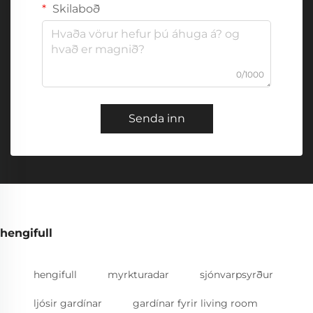
Skilaboð
0/1000
Senda inn
hengifull
hengifull
myrkturadar
sjónvarpsyrður
ljósir gardínar
gardínar fyrir living room