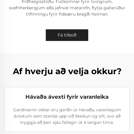
friðhelgisstöðu. Fullkomnar fyrir livingrum,
svefnherbergjum eða jafnvel matarofn, flytja gallarúður
tilfinningu fyrir frábæru bragði heiman.
Fá tilboð
Af hverju að velja okkur?
Hávaða ávexti fyrir varanleika
Gardínarnir okkar eru gerðir úr hávaða, varanlegum
ávöxtum sem standa upp við bleikun og slít, svo að
tryggja að þeir sjáu fallegir út á langan tíma.