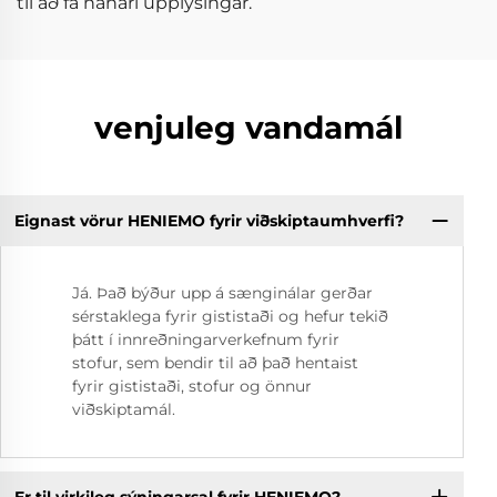
til að fá nánari upplýsingar.
venjuleg vandamál
Eignast vörur HENIEMO fyrir viðskiptaumhverfi?
Já. Það býður upp á sænginálar gerðar
sérstaklega fyrir gististaði og hefur tekið
þátt í innreðningarverkefnum fyrir
stofur, sem bendir til að það hentaist
fyrir gististaði, stofur og önnur
viðskiptamál.
Er til virkileg sýningarsal fyrir HENIEMO?