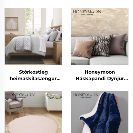
Stórkostleg
Honeymoon
heimaskilasængur
Háskapandi Dynjur
CozyLux Seersucker
fyrir hálfeyra - Velureð
skjalasængur
velvi