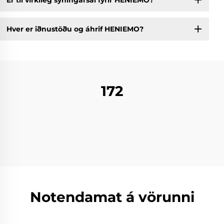
Hver er iðnustöðu og áhrif HENIEMO?
172
Notendamat á vörunni