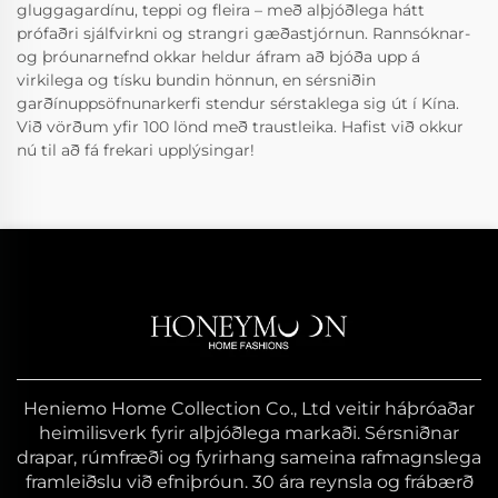
gluggagardínu, teppi og fleira – með alþjóðlega hátt
prófaðri sjálfvirkni og strangri gæðastjórnun. Rannsóknar-
og þróunarnefnd okkar heldur áfram að bjóða upp á
virkilega og tísku bundin hönnun, en sérsniðin
garðínuppsöfnunarkerfi stendur sérstaklega sig út í Kína.
Við vörðum yfir 100 lönd með traustleika. Hafist við okkur
nú til að fá frekari upplýsingar!
Heniemo Home Collection Co., Ltd veitir háþróaðar
heimilisverk fyrir alþjóðlega markaði. Sérsniðnar
drapar, rúmfræði og fyrirhang sameina rafmagnslega
framleiðslu við efniþróun. 30 ára reynsla og frábærð