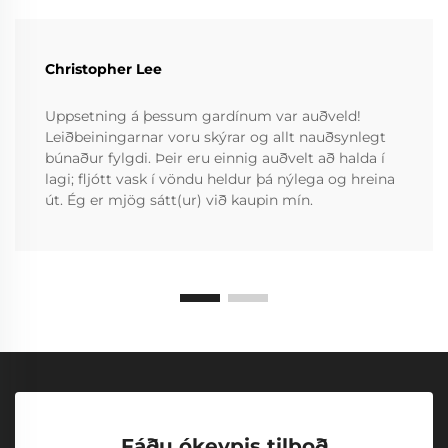
Christopher Lee
Uppsetning á þessum gardínum var auðveld!
Leiðbeiningarnar voru skýrar og allt nauðsynlegt
búnaður fylgdi. Þeir eru einnig auðvelt að halda í
lagi; fljótt vask í vöndu heldur þá nýlega og hreina
út. Ég er mjög sátt(ur) við kaupin mín.
Fáðu ókeypis tilboð