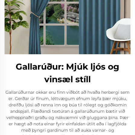
Gallarúður: Mjúk ljós og
vinsæl stíll
Gallarúðurnar okkar eru fínn viðbót að hvaða herbergi sem
er. Gerðar úr fínum, léttvægum efnum leyfa þær mjúku,
dreifðu ljósi að renna inn og búa til rólegt og góðkomin
andspjall. Flæðandi textúran á gallarúðunum bætir við
velheppnaðri gráðu og nákvæmni við gluggana þína. Þær
er hægt að nota einar fyrir einfaldan útlit eða í lagfjölda
með þyngri gardínum til að auka varnar- og