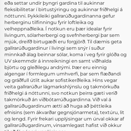
eða settar undir þyngri gardina til aukinnar
fleksibilitetar í birtustýringu og aukinnar friðhelgi á
nóttunni. Þykkileiki gallrarúðugardinanna gefur
herberginu tilfinningu fyrir loftleika og
velheppnaðleika. Í notkun eru þær idealar fyrir
livingum, sólarherbergi og svefnherbergi þar sem
mjúk, dreifð birtugæði eru forgjörð. Til dæmis geta
gallrarúðugardinur í livingi sem snýr í suður
minnkað álag beinnar sólar, koma í veg fyrir glóða og
UV skemmdir á innreikningi en samt viðhalda
björtu og gleðilegu andrými. Þær eru einnig
algengar í formlegum umhverfi, þar sem flæðandi
og gráðfull útlit aukar sofistikerðleika. Hins vegar
veita gallrarúður lágmarkshlýnslu og takmörkuða
friðhelgi á nóttunni, svo notkun þeirra gæti verið
takmörkuð án viðbótarrúðugardinna. Við val á
gallrarúðugardinum ætti að huga að þéttleika
efnisins (sem ákvarðar gegnsjónarmeta), textúru, lit
og lengd. Fyrir frekari upplýsingar um úrval okkar af
gallrarúðugardinum, vinsamlegast hafist við okkur