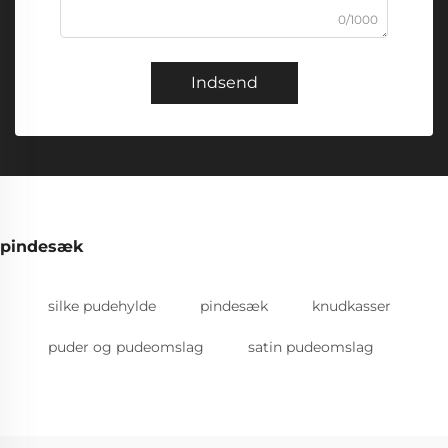
0/1000
Indsend
pindesæk
silke pudehylde
pindesæk
knudkasser
puder og pudeomslag
satin pudeomslag