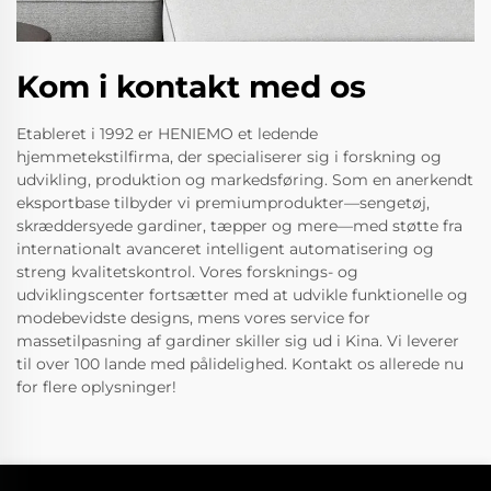
Kom i kontakt med os
Etableret i 1992 er HENIEMO et ledende
hjemmetekstilfirma, der specialiserer sig i forskning og
udvikling, produktion og markedsføring. Som en anerkendt
eksportbase tilbyder vi premiumprodukter—sengetøj,
skræddersyede gardiner, tæpper og mere—med støtte fra
internationalt avanceret intelligent automatisering og
streng kvalitetskontrol. Vores forsknings- og
udviklingscenter fortsætter med at udvikle funktionelle og
modebevidste designs, mens vores service for
massetilpasning af gardiner skiller sig ud i Kina. Vi leverer
til over 100 lande med pålidelighed. Kontakt os allerede nu
for flere oplysninger!