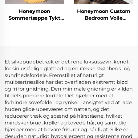
Honeymoon
Honeymoon Custom
Sommertæppe Tykt
Bedroom Voile
Børnetæppe Polyester
Færdige gardiner og
Nyfødte Julenissen
draperier til
King Size Baby Tæppe
stueværelse med
med Volde
ringe gennemsigtige
vinduesgardiner til
hjemmet
Et silkepudebetræk er det rene luksussøvn, kendt
for sin uslåelige glathed og en række skønheds- og
sundhedsfordele. Fremstillet af naturligt
mulbærtræsilke har det overfladen ekstremt blød
og fri for gnidning. Den minimale gnidning er kilden
til dets primære fordele: Det hjælper med at
forhindre sovefolder og rynker i ansigtet ved at lade
huden glide ubesværet om natten, og det
reducerer træk og spænd på hårstråene, hvilket
mindsker brud, krøller og tovede hår, og samtidig
hjælper med at bevare frisurer og hår fugt. Silke er
desuden naturligt hypoallergent og resistente mod