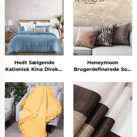
Hedt Sælgende
Honeymoon
Kationisk Kina Direkte
Brugerdefinerede Sofa
Sengetøjssæt
Kastepuder - Luksus
Mikrofiber Krøllet
Søde Komfort
Fuldtonede
Duvettrækssæt