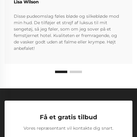
Lisa Wilson
Disse pudeomslag føles bløde og silkebløde mod
min hud. De tilføjer et strejf af luksus til mit
sengetøj, så jeg føler, som om jeg sover på et
femstjernet hotel. Kvaliteten er fremragende, og
de vasker godt uden at falme eller krympe. Højt
anbefalet!
Få et gratis tilbud
Vores repræsentant vil kontakte dig snart.