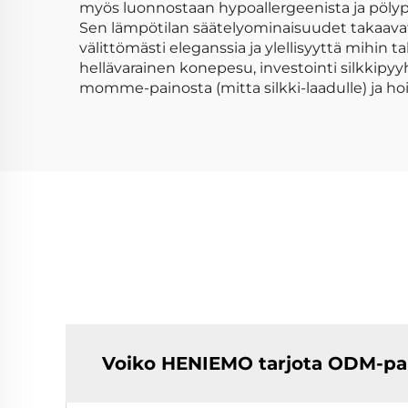
myös luonnostaan hypoallergeenista ja pölypun
Sen lämpötilan säätelyominaisuudet takaavat 
välittömästi eleganssia ja ylellisyyttä mihin
hellävarainen konepesu, investointi silkkip
momme-painosta (mitta silkki-laadulle) ja ho
Voiko HENIEMO tarjota ODM-pal