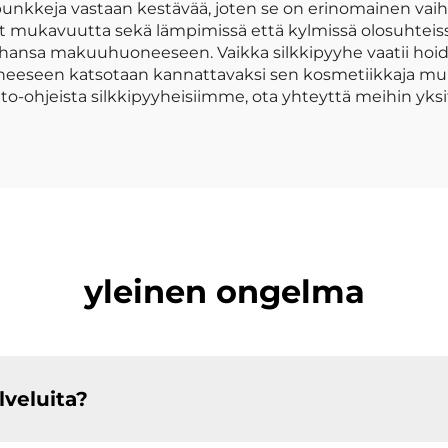
kkeja vastaan kestävää, joten se on erinomainen vaihtoeht
mukavuutta sekä lämpimissä että kylmissä olosuhteissa. 
 tahansa makuuhuoneeseen. Vaikka silkkipyyhe vaatii hoid
yyheeseen katsotaan kannattavaksi sen kosmetiikkaja m
ito-ohjeista silkkipyyheisiimme, ota yhteyttä meihin yks
yleinen ongelma
veluita?