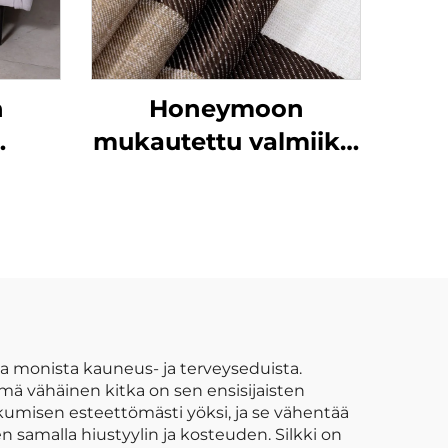
n
Honeymoon
mukautettu valmiiksi
sille
valmistetut verhot ja
lle
verhokankaat
oulun
olohuoneen
eet
ikkunaverhot kotiin
oko
vä
lä
 monista kauneus- ja terveyseduista.
 vähäinen kitka on sen ensisijaisten
ukumisen esteettömästi yöksi, ja se vähentää
 samalla hiustyylin ja kosteuden. Silkki on