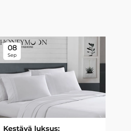
08
0
Sep
Se
Kestävä luksus:
Ty