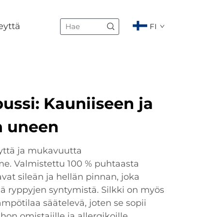
eyttä
FI
ussi: Kauniiseen ja
n uneen
syyttä ja mukavuutta
me. Valmistettu 100 % puhtaasta
avat sileän ja hellän pinnan, joka
ää ryppyjen syntymistä. Silkki on myös
mpötilaa säätelevä, joten se sopii
hon omistajille ja allergikoille.