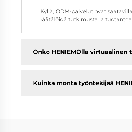
Kyllä, ODM-palvelut ovat saatavill
räätälöidä tutkimusta ja tuotant
Onko HENIEMOlla virtuaalinen ta
Kuinka monta työntekijää HENI