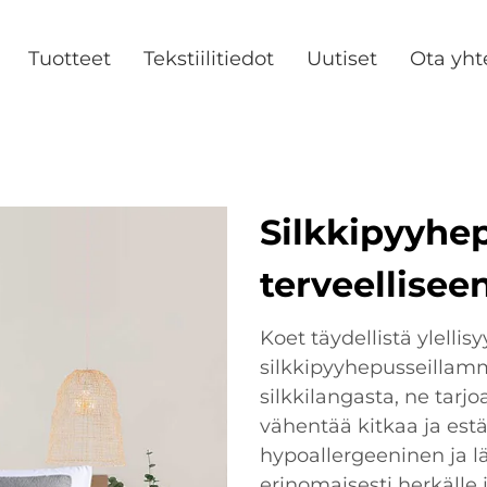
Tuotteet
Tekstiilitiedot
Uutiset
Ota yht
Silkkipyyhep
terveellisee
Koet täydellistä ylelli
silkkipyyhepusseillam
silkkilangasta, ne tarjo
vähentää kitkaa ja est
hypoallergeeninen ja lä
erinomaisesti herkälle i