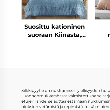
Suosittu kationinen
suoraan Kiinasta,
mikrokuituinen
soh
rypelöity yksivärinen
peittojoukko
sa
Silkkipyyhe on nukkumisen ylellisyyden hui
Luonnonmukkarahasta valmistettuna se tarj
etujen lähde: se auttaa estämään nukkumisryp
hiuksien vetämistä ja repimistä, mikä minimoi