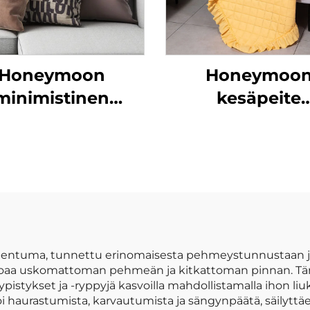
Honeymoon
Honeymoo
minimistinen
kesäpeite
vahuopatyynyt –
paksumainen lap
ylellinen
polyesteri uusi
mettipehmeys
synnytyksille j
heittävät peitt
kuningatar k
vauvan heittä
peite rypyllyl
pentuma, tunnettu erinomaisesta pehmeystunnustaan ja
oaa uskomattoman pehmeän ja kitkattoman pinnan. Tämä
istykset ja -ryppyjä kasvoilla mahdollistamalla ihon li
 haurastumista, karvautumista ja sängynpäätä, säilyttäen