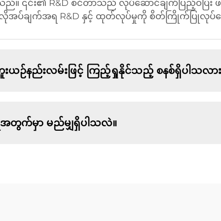
်ပါသည်။ ၎င်း၏ R&D စင်တာသည် လုပ်ဆောင်ချက်ပြည့်ဝပြီး ဖက
ိုအပ်ချက်အရ R&D နှင့် ထုတ်လုပ်မှုကို စိတ်ကြိုက်ပြုလုပ်ပ
းယဉ်နည်းလမ်းဖြင့် ကြည့်ရှုနိုင်သည့် စနစ်ရှိပါသလာ
ွက်မှာ မည်မျှရှိပါသလဲ။