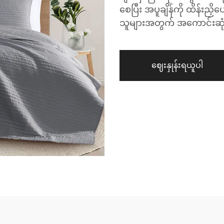
စေပြီး အပူချိန်ကို ထိန်းညှ
သူများအတွက် အကောင်းဆုံ
ဈေးနှုန်းရယူပါ