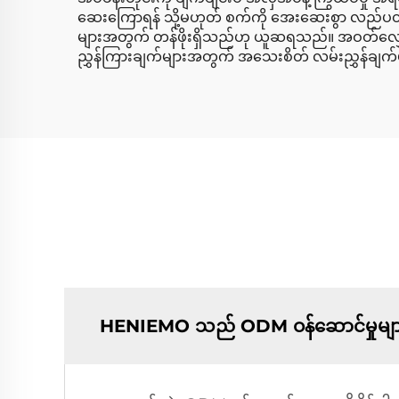
ဆေးကြောရန် သို့မဟုတ် စက်ကို အေးဆေးစွာ လည်ပတ်ရန်
များအတွက် တန်ဖိုးရှိသည်ဟု ယူဆရသည်။ အဝတ်လျှော်
ညွှန်ကြားချက်များအတွက် အသေးစိတ် လမ်းညွှန်ချက်မျာ
HENIEMO သည် ODM ဝန်ဆောင်မှုများ