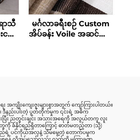
ေရာသီ
မင်္ဂလာခရီးစဉ် Custom
ေးငယ်
အိပ်ခန်း Voile အဆင်သင့်
ီအက်စ
ဖြစ်နေသော မီးဖိုချောင်း
ဆုံး
များနှင့် နေ့ခန်းတွင်
ြင်း
အသုံးပြုရန် အပေါက်သွင်း
်အစား
ထားသော ပါးလွှာသော
ကွယ်
မီးဖိုချောင်းများ
 အကွက်
ကျန်းမာရေး အကျိုးကျေးဇူးများစွာအတွက် ကျော်ကြားပါတယ်။
။ ဒီနည်းပါးတဲ့ ပွတ်တိုက်မှုက ၎င်းရဲ့ အဓိက
ညီပေးပြီး ညတွင်းချင်း အသားအရေကို အလွယ်တကူ လူး
ွေကို ခံနိုင်ရည်ရှိတာကြောင့် ဓာတ်မတည့်တာ (သို့)
ည်ရဲ့ ပင်ကိုယ်အလှနဲ့ သိမ်မွေ့တဲ့ တောက်ပမှုက
ာ ပြုစုရန် လိုအပ်သော်လည်း လက်ကို မကြာခဏ