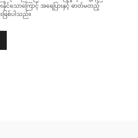
ိပေးနိုင်သောကြောင့် အရေပြားနှင့် ဓာတ်မတည့်
းဖြစ်ပါသည်။