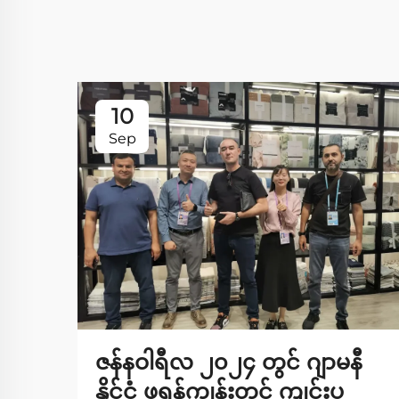
10
Sep
ဇန်နဝါရီလ ၂၀၂၄ တွင် ဂျာမနီ
နိုင်ငံ ဖရန်ကျွန်းတွင် ကျင်းပ