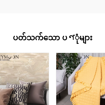
ပတ်သက်သော ပণုံများ