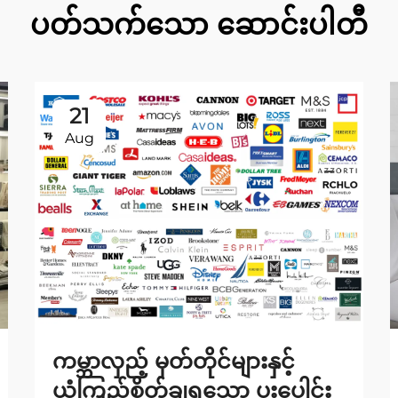
ပတ်သက်သော ဆောင်းပါတီ
21
Aug
ကမ္ဘာလှည့် မှတ်တိုင်များနှင့်
ယုံကြည်စိတ်ချရသော ပူးပေါင်း