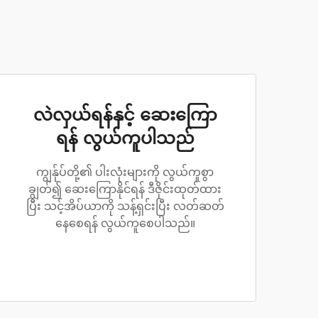
လဲလှယ်ရန်နှင့် ဆေးကြော
ရန် လွယ်ကူပါသည်
ကျွန်ုပ်တို့၏ ပါးလုံးများကို လွယ်ကူစွာ
ချွတ်၍ ဆေးကြောနိုင်ရန် ဒီဇိုင်းထုတ်ထား
ပြီး သင့်အိပ်ယာကို သန့်ရှင်းပြီး လတ်ဆတ်
နေစေရန် လွယ်ကူစေပါသည်။