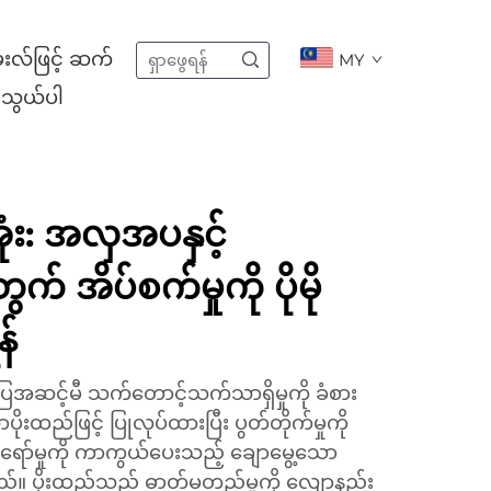
းလ်ဖြင့် ဆက်
MY
သွယ်ပါ
ုံး: အလှအပနှင့်
် အိပ်စက်မှုကို ပိုမို
န်
 စံပြအဆင့်မီ သက်တောင့်သက်သာရှိမှုကို ခံစား
ုးထည်ဖြင့် ပြုလုပ်ထားပြီး ပွတ်တိုက်မှုကို
်ရော်မှုကို ကာကွယ်ပေးသည့် ချောမွေ့သော
သည်။ ပိုးထည်သည် ဓာတ်မတည့်မှုကို လျော့နည်း