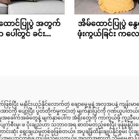
ထောင်ပြုပွဲ အတွက်
အိမ်ထောင်ပြုပွဲ နွ
ာ ပေါ်တွင် ခင်းထား
ဖုံးကွယ်ခြင်း ကလ
 ပိုက်ကွန်းများ –
များ အတွက် ပေါလ
ုလ် ဖိုင်ဘာ အားသာ
တာ အမွေးအကောင်း
ချက်များ
ခရစ္စမတ် ဖုံးကွယ်ခ
ဘုရင်မိဖုရား အရွယ
ကလေးငယ်များ ဖုံး
ခြင်း ဖုံးကွယ်ခြင်း
များ ပါရှိသည်
မြွက်ဖြစ်ပြီး မနှိုင်းယှဉ်နိုင်လောက်တဲ့ ချောမွေ့မှုနဲ့ အလှအပနဲ့ 
ောင်ကို ပျော့ပြီး ပွတ်တိုက်မှုကင်းတဲ့ မျက်နှာပြင်ကို ဂုဏ်ယူပါတယ်
ှုအခေါက်အခဲတွေနဲ့ မျက်နှာပေါ်က အံရိုးတွေကို ကာကွယ်ဖို့ ကူ
ပျက်စီးမှု၊ ဖ ပိုးချည်ဟာ သဘာဝအရ ဓာတ်မတည့်စေပြီး ဖုန်မှုန့်ပိုးတ
ံး ရွေးချယ်မှုတစ်ခုဖြစ်တယ်။ အပူချိန်ထိန်းချုပ်နိုင်စွမ်း ပိုးချ
ှု အရိပ်အယောင်တစ်ခု ထပ်ဖြည့်ပေးတယ်။ အဝတ်အစားကို သိမ်မွေ့စွ