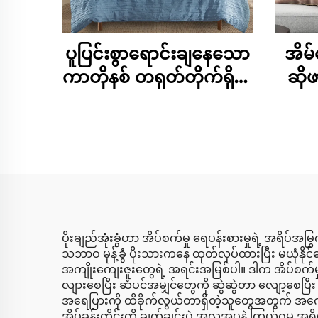
ပူပြင်းစွာရောင်းချနေသော
အိမ်
ကာတိုနစ် တရုတ်တိုက်ရိုက်
ဆိုဖ
အိပ်ယာစုံ မိုက်ခရိုဖိုင်ဘာ
သော
ခြောက်သွေ့သော အရောင်
ကုသိ
တစ်မျိုးထုံးဒူဗက်ဖုံးစုံ
ပိုးချည်အုံးခွံဟာ အိပ်စက်မှု ရေပန်းစားမှုရဲ့ အရိပ်အ
သဘာဝ မုန့်ခွံ ပိုးသားကနေ ထုတ်လုပ်ထားပြီး မယုံနိုင်အ
အကျိုးကျေးဇူးတွေရဲ့ အရင်းအမြစ်ပါ။ ဒါက အိပ်စက်မ
လျားစေပြီး ဆံပင်အမျှင်တွေကို ဆွဲဆွဲတာ လျော့စေပြီး 
အရေပြားကို ထိခိုက်လွယ်တာရှိတဲ့သူတွေအတွက် အကောင်းဆု
အိပ်ခန်းတိုင်းကို ချက်ချင်းပဲ အလှအပနဲ့ ကြွယ်ဝမ