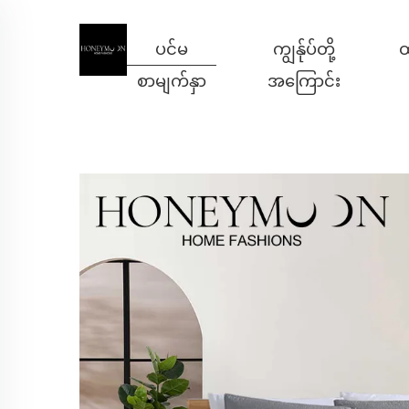
ပင်မ
ကျွန်ုပ်တို့
ထ
စာမျက်နှာ
အကြောင်း