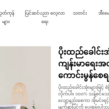
ုတ်ကုန်
ပြင်ဆင်ပညာ လေ့လာ
သတင်း
အီးမေ
များ
ရေး
ပိုးထည်ခေါင်းအ
ကျန်းမာရေးအတွက
ကောင်းမွန်စေရ
ပိုးထည်ခေါင်းအုံးများဖြင့်
လိုက်ပါ။ ၁၀၀% သန့်စင်သောပိ
လျော့နည်းစေကာ အိုမင်းရင့
မျက်နှာပြင်ကို ပေးစွမ်းပါ