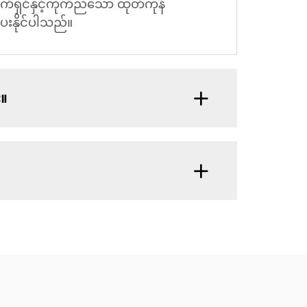
်ရှင်နှင့်ကိုက်ညီသော ထုတ်ကုန်
ေးနိုင်ပါသည်။
း။