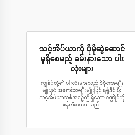
သင့်အိပ်ယာကို ပိုမိုဆွဲဆောင်
မှုရှိစေမည့် ခမ်းနားသော ပါး
လုံးများ
ကျွန်ုပ်တို့၏ ပါးလုံးများသည် ဒီဇိုင်းအမျိုး
မျိုးနှင့် အရောင်အမျိုးမျိုးဖြင့် ရရှိနိုင်ပြီး
သင့်အိပ်ယာအစီအစဥ်ကို ရှိသော ဂဏ္ဍိုင်ကို
ဖန်တီးပေးပါသည်။