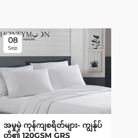
08
0
Sep
Se
အမှုမဲ့ ကုန်ကျစရိတ်များ- ကျွန်ုပ်
ခေ
တို့၏ 120GSM GRS
ရှိ