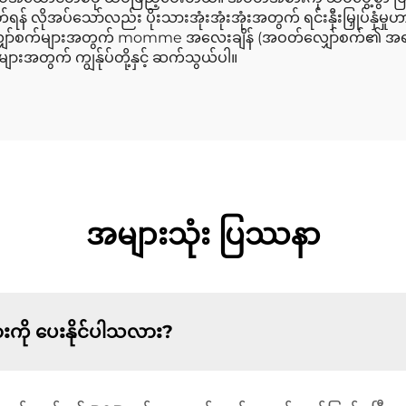
 လိုအပ်သော်လည်း ပိုးသားအုံးအုံးအုံးအတွက် ရင်းနှီးမြှုပ်နှံမ
စက်များအတွက် momme အလေးချိန် (အဝတ်လျှော်စက်၏ အရည်အသွေးကိ
းအတွက် ကျွန်ုပ်တို့နှင့် ဆက်သွယ်ပါ။
အများသုံး ပြဿနာ
ကို ပေးနိုင်ပါသလား?