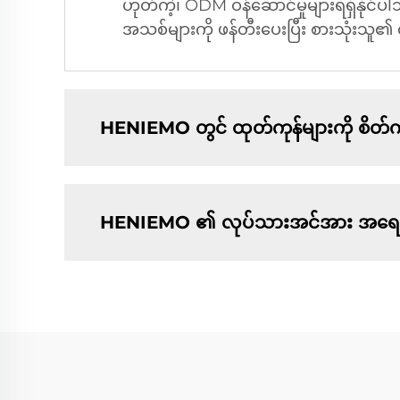
ဟုတ်ကဲ့၊ ODM ဝန်ဆောင်မှုများရရှိနိုင
အသစ်များကို ဖန်တီးပေးပြီး စားသုံးသူ၏ လ
HENIEMO တွင် ထုတ်ကုန်များကို စိတ်ကူ
HENIEMO ၏ လုပ်သားအင်အား အရေအတ