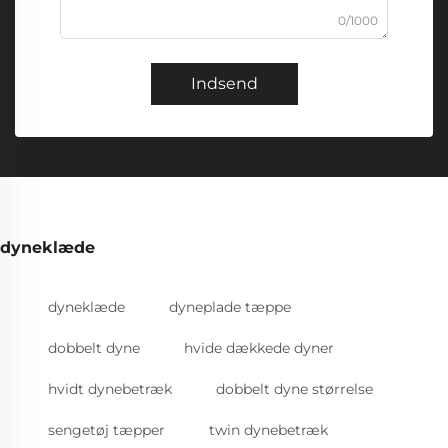
0/1000
Indsend
dyneklæde
dyneklæde
dyneplade tæppe
dobbelt dyne
hvide dækkede dyner
hvidt dynebetræk
dobbelt dyne størrelse
sengetøj tæpper
twin dynebetræk