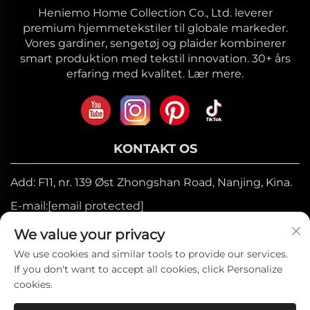
Heniemo Home Collection Co., Ltd. leverer
premium hjemmetekstiler til globale markeder.
Vores gardiner, sengetøj og plaider kombinerer
smart produktion med tekstil innovation. 30+ års
erfaring med kvalitet. Lær mere.
KONTAKT OS
Add: F11, nr. 139 Øst Zhongshan Road, Nanjing, Kina.
E-mail:
[email protected]
Mobil:
+86-17327710449
We value your privacy
Tel:
+86-025-84573776
We use cookies and similar tools to provide our services.
If you don't want to accept all cookies, click Personalize
cookies.
Copyright © 2025 af Heniemo Home