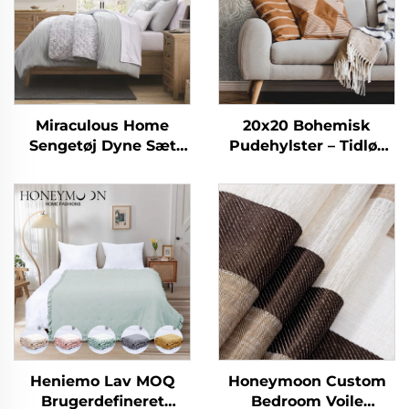
Miraculous Home
20x20 Bohemisk
Sengetøj Dyne Sæt
Pudehylster – Tidløs
CozyLux Seersucker
Stribet Charmer for
Sengetøjssæt Dyne
Ethvert Rum
Heniemo Lav MOQ
Honeymoon Custom
Brugerdefineret
Bedroom Voile