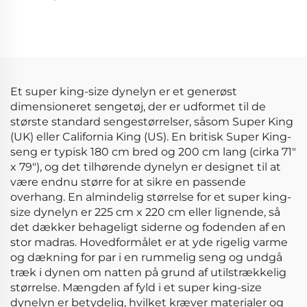
Sengetøjssæt Blød
Færdige gardiner og
Duvet Bomuldsseng
draperier til
Tæpper
stueværelse med
ringe gennemsigtige
vinduesgardiner til
hjemmet
Et super king-size dynelyn er et generøst
dimensioneret sengetøj, der er udformet til de
største standard sengestørrelser, såsom Super King
(UK) eller California King (US). En britisk Super King-
seng er typisk 180 cm bred og 200 cm lang (cirka 71"
x 79"), og det tilhørende dynelyn er designet til at
være endnu større for at sikre en passende
overhang. En almindelig størrelse for et super king-
size dynelyn er 225 cm x 220 cm eller lignende, så
det dækker behageligt siderne og fodenden af en
stor madras. Hovedformålet er at yde rigelig varme
og dækning for par i en rummelig seng og undgå
træk i dynen om natten på grund af utilstrækkelig
størrelse. Mængden af fyld i et super king-size
dynelyn er betydelig, hvilket kræver materialer og