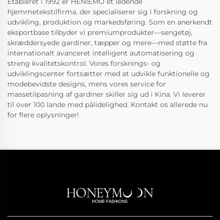
Etableret i 1992 er HENIEMO et ledende
hjemmetekstilfirma, der specialiserer sig i forskning og
udvikling, produktion og markedsføring. Som en anerkendt
eksportbase tilbyder vi premiumprodukter—sengetøj,
skræddersyede gardiner, tæpper og mere—med støtte fra
internationalt avanceret intelligent automatisering og
streng kvalitetskontrol. Vores forsknings- og
udviklingscenter fortsætter med at udvikle funktionelle og
modebevidste designs, mens vores service for
massetilpasning af gardiner skiller sig ud i Kina. Vi leverer
til over 100 lande med pålidelighed. Kontakt os allerede nu
for flere oplysninger!