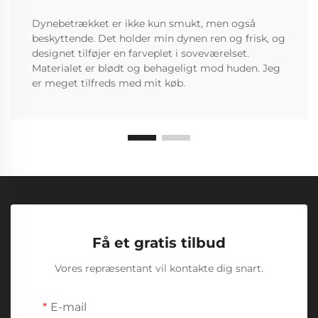
Dynebetrækket er ikke kun smukt, men også
beskyttende. Det holder min dynen ren og frisk, og
designet tilføjer en farveplet i soveværelset.
Materialet er blødt og behageligt mod huden. Jeg
er meget tilfreds med mit køb.
Få et gratis tilbud
Vores repræsentant vil kontakte dig snart.
E-mail