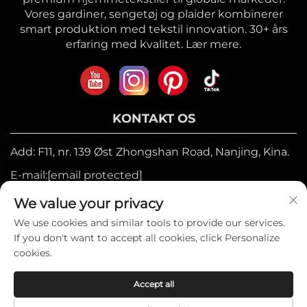
Vores gardiner, sengetøj og plaider kombinerer
smart produktion med tekstil innovation. 30+ års
erfaring med kvalitet. Lær mere.
KONTAKT OS
Add: F11, nr. 139 Øst Zhongshan Road, Nanjing, Kina.
E-mail:
[email protected]
Mobil:
+86-17327710449
We value your privacy
Tel:
+86-025-84573776
We use cookies and similar tools to provide our services.
If you don't want to accept all cookies, click Personalize
cookies.
Copyright © 2025 af Heniemo Home
Accept all
Collection Co., Ltd. —
Privatlivspolitik