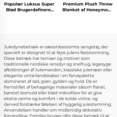
Populær Luksus Super
Premium Plush Throw
Blød Brugerdefineret
Blanket af Honeymoon
Moderne Quilt Sæt
– Blød og Plush, Var og
King Quilt 3 Dele
Fuzzy Oversized Twin
Velvet Fleece Blanket
til alle årstider
Juledynebetræk er sæsonbestemte sengetøj, der
specielt er designet til at fejre julens feststemning.
Disse betræk har temaer og motiver som
traditionelle nordiske rensdyr og snefnug, legesyge
afbildninger af Julemanden, klassiske juletræer eller
elegante vinterlandskaber i en farvepalette
domineret af rød, grøn, gylden og hvid. De er
fremstillet af behagelige materialer såsom flanel,
børstet bomuld eller blød mikrofiber for at give
ekstra varme og komfort i de kolde vintre, og
derved forstærke følelsen af hyggelig julestemning.
Anvendelsen handler om midlertidig dekorativ
forvandling. Familier bruger ofte disse betræk til at