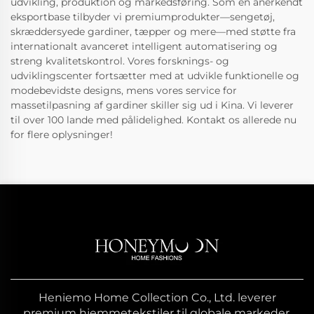
udvikling, produktion og markedsføring. Som en anerkendt
eksportbase tilbyder vi premiumprodukter—sengetøj,
skræddersyede gardiner, tæpper og mere—med støtte fra
internationalt avanceret intelligent automatisering og
streng kvalitetskontrol. Vores forsknings- og
udviklingscenter fortsætter med at udvikle funktionelle og
modebevidste designs, mens vores service for
massetilpasning af gardiner skiller sig ud i Kina. Vi leverer
til over 100 lande med pålidelighed. Kontakt os allerede nu
for flere oplysninger!
Heniemo Home Collection Co., Ltd. leverer
premium hjemmetekstiler til globale markeder.