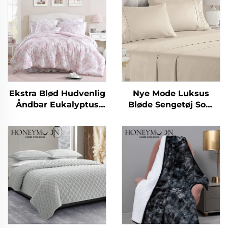
Ekstra Blød Hudvenlig
Nye Mode Luksus
Åndbar Eukalyptus
Bløde Sengetøj Som
Mikrofiber Duvet
Bomuld 90gsm
Letvægts Alternativ
Forvasket Solid
Duvet
Mikrofiber
Sengetøjssæt til Alle
Årstider