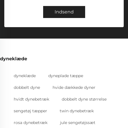
Indsend
dyneklæde
dyneklæde
dyneplade tæppe
dobbelt dyne
hvide dækkede dyner
hvidt dynebetræk
dobbelt dyne størrelse
sengetøj tæpper
twin dynebetræk
rosa dynebetræk
jule sengetøjssæt