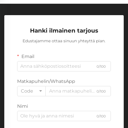
Hanki ilmainen tarjous
Edustajamme ottaa sinuun yhteyttä pian.
Email
0/100
Matkapuhelin/WhatsApp
Code
0/100
Nimi
0/100