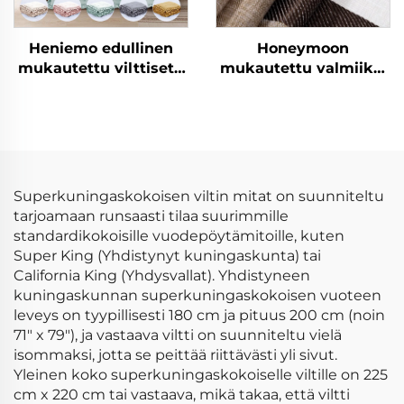
Heniemo edullinen
Honeymoon
mukautettu vilttisetti
mukautettu valmiiksi
pehmeä viltti
valmistetut verhot ja
vilttipeite
verhokankaat
olohuoneen
ikkunaverhot kotiin
Superkuningaskokoisen viltin mitat on suunniteltu
tarjoamaan runsaasti tilaa suurimmille
standardikokoisille vuodepöytämitoille, kuten
Super King (Yhdistynyt kuningaskunta) tai
California King (Yhdysvallat). Yhdistyneen
kuningaskunnan superkuningaskokoisen vuoteen
leveys on tyypillisesti 180 cm ja pituus 200 cm (noin
71" x 79"), ja vastaava viltti on suunniteltu vielä
isommaksi, jotta se peittää riittävästi yli sivut.
Yleinen koko superkuningaskokoiselle viltille on 225
cm x 220 cm tai vastaava, mikä takaa, että viltti