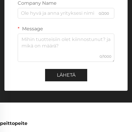
Company Name
0/200
Message
0/1000
LÄHETÄ
peittopeite