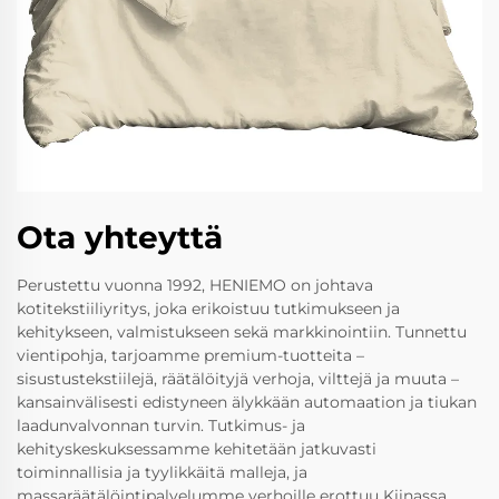
Ota yhteyttä
Perustettu vuonna 1992, HENIEMO on johtava
kotitekstiiliyritys, joka erikoistuu tutkimukseen ja
kehitykseen, valmistukseen sekä markkinointiin. Tunnettu
vientipohja, tarjoamme premium-tuotteita –
sisustustekstiilejä, räätälöityjä verhoja, vilttejä ja muuta –
kansainvälisesti edistyneen älykkään automaation ja tiukan
laadunvalvonnan turvin. Tutkimus- ja
kehityskeskuksessamme kehitetään jatkuvasti
toiminnallisia ja tyylikkäitä malleja, ja
massaräätälöintipalvelumme verhoille erottuu Kiinassa.