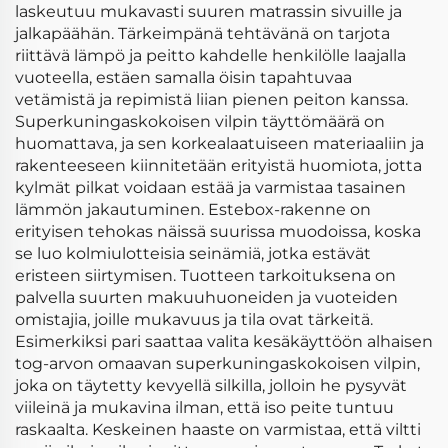
laskeutuu mukavasti suuren matrassin sivuille ja
jalkapäähän. Tärkeimpänä tehtävänä on tarjota
riittävä lämpö ja peitto kahdelle henkilölle laajalla
vuoteella, estäen samalla öisin tapahtuvaa
vetämistä ja repimistä liian pienen peiton kanssa.
Superkuningaskokoisen vilpin täyttömäärä on
huomattava, ja sen korkealaatuiseen materiaaliin ja
rakenteeseen kiinnitetään erityistä huomiota, jotta
kylmät pilkat voidaan estää ja varmistaa tasainen
lämmön jakautuminen. Estebox-rakenne on
erityisen tehokas näissä suurissa muodoissa, koska
se luo kolmiulotteisia seinämiä, jotka estävät
eristeen siirtymisen. Tuotteen tarkoituksena on
palvella suurten makuuhuoneiden ja vuoteiden
omistajia, joille mukavuus ja tila ovat tärkeitä.
Esimerkiksi pari saattaa valita kesäkäyttöön alhaisen
tog-arvon omaavan superkuningaskokoisen vilpin,
joka on täytetty kevyellä silkilla, jolloin he pysyvät
viileinä ja mukavina ilman, että iso peite tuntuu
raskaalta. Keskeinen haaste on varmistaa, että viltti