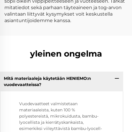
sopii oikein vilppipeitteeseen ja vuoteeseen. Tarkat
mitatiedot sekä parhaan täyteaineen ja tog-arvon
valintaan liittyvät kysymykset voit keskustella
asiantuntijoidemme kanssa.
yleinen ongelma
Mitä materiaaleja käytetään HENIEMO:n
vuodevaatteissa?
Vuodevaatteet valmistetaan
materiaaleista, kuten 100 %
polyestereistä, mikrokuidusta, bambu-
lyocellista ja kierrätyskankaista,
esimerkiksi viileyttävistä bambu-lyocell-