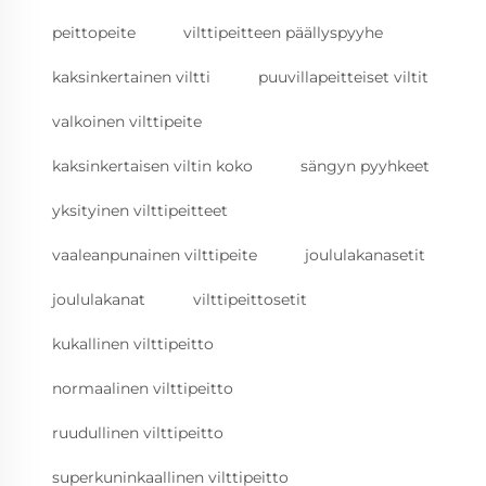
peittopeite
vilttipeitteen päällyspyyhe
kaksinkertainen viltti
puuvillapeitteiset viltit
valkoinen vilttipeite
kaksinkertaisen viltin koko
sängyn pyyhkeet
yksityinen vilttipeitteet
vaaleanpunainen vilttipeite
joululakanasetit
joululakanat
vilttipeittosetit
kukallinen vilttipeitto
normaalinen vilttipeitto
ruudullinen vilttipeitto
superkuninkaallinen vilttipeitto