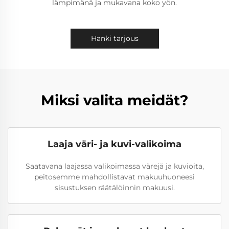
lämpimänä ja mukavana koko yön.
Hanki tarjous
Miksi valita meidät?
Laaja väri- ja kuvi-valikoima
Saatavana laajassa valikoimassa värejä ja kuvioita,
peitosemme mahdollistavat makuuhuoneesi
sisustuksen räätälöinnin makuusi.