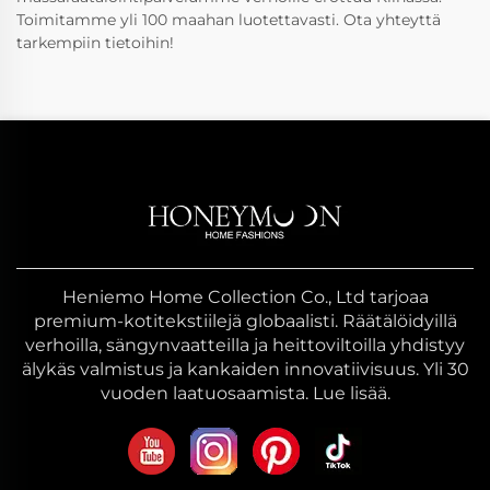
Toimitamme yli 100 maahan luotettavasti. Ota yhteyttä
tarkempiin tietoihin!
Heniemo Home Collection Co., Ltd tarjoaa
premium-kotitekstiilejä globaalisti. Räätälöidyillä
verhoilla, sängynvaatteilla ja heittoviltoilla yhdistyy
älykäs valmistus ja kankaiden innovatiivisuus. Yli 30
vuoden laatuosaamista. Lue lisää.