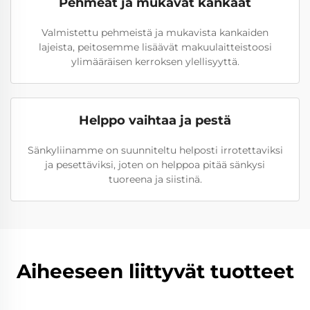
Pehmeät ja mukavat kankaat
Valmistettu pehmeistä ja mukavista kankaiden
lajeista, peitosemme lisäävät makuulaitteistoosi
ylimääräisen kerroksen ylellisyyttä.
Helppo vaihtaa ja pestä
Sänkyliinamme on suunniteltu helposti irrotettaviksi
ja pesettäviksi, joten on helppoa pitää sänkysi
tuoreena ja siistinä.
Aiheeseen liittyvät tuotteet