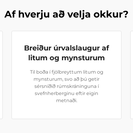
Af hverju að velja okkur?
Breiður úrvalslaugur af
litum og mynsturum
Til boða í fjölbreyttum litum og
mynsturum, svo að þú getir
sérsníðið rúmskráninguna í
svefnherberginu eftir eigin
metnaði.