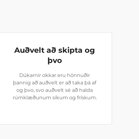
Auðvelt að skipta og
þvo
Dúkarnir okkar eru hönnuðir
þannig að auðvelt er að taka þá af
og þvo, svo auðvelt sé að halda
rúmklæðunum síkum og frískum.