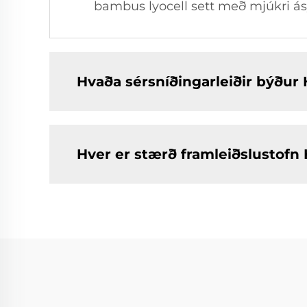
bambus lyocell sett með mjúkri á
Hvaða sérsníðingarleiðir býðu
Hver er stærð framleiðslustof