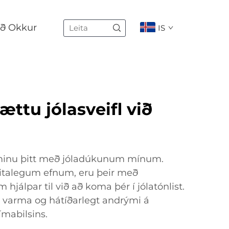
ð Okkur
IS
ættu jólasveifl við
rúminu þitt með jóladúkunum mínum.
italegum efnum, eru þeir með
hjálpar til við að koma þér í jólatónlist.
il varma og hátíðarlegt andrými á
ímabilsins.