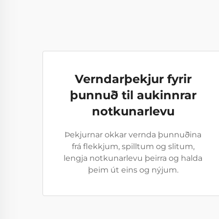
Verndarþekjur fyrir
þunnuð til aukinnrar
notkunarlevu
Þekjurnar okkar vernda þunnuðina
frá flekkjum, spilltum og slitum,
lengja notkunarlevu þeirra og halda
þeim út eins og nýjum.