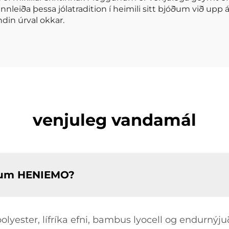
nnleiða þessa jólatradition í heimili sitt bjóðum við upp á
ndin úrval okkar.
venjuleg vandamál
ötum HENIEMO?
olyester, lífríka efni, bambus lyocell og endurnýj