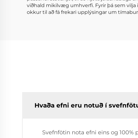
viðhald mikilvæg umhverfi. Fyrir þá sem vilja i
okkur til að fá frekari upplýsingar um tímabu
Hvaða efni eru notuð í svefnf
Svefnfötin nota efni eins og 100% p