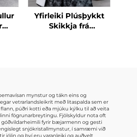
llur
Yfirleiki Plúsþykkt
r
Skikkja frá
ímur
Honeymoon – Höf og
r
Plúsþykk, Heit og
a 3
Ýkstur Yfirleikastærð
Tvíhyrndur Velvét
Fleece Skikkja fyrir
Allar Árstíðir
 þemavísan mynstur og tákn eins og
legar vetrarlandsleikrit með litaspalda sem er
nn, púðri kotti eða mjúku kýlku til að veita
ni fögrunarbreytingu. Fjölskyldur nota oft
g góðvildarheimili fyrir bæjarmenn og gesti
ngislegt snjókristallmynstur, í samræmi við
r jólin og því eru varanleiki og auðvelt