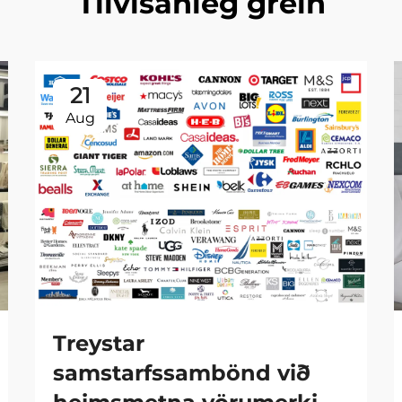
Tilvísanleg grein
21
Aug
Treystar
samstarfssambönd við