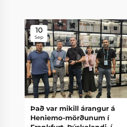
10
Sep
Það var mikill árangur á
Heniemo-mörðunum í