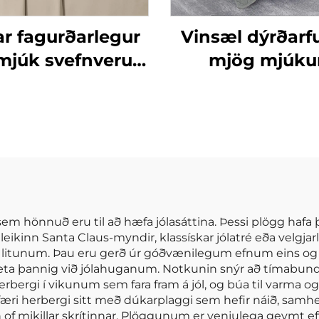
ar fagurðarlegur
Vinsæl dýrðarfu
mjúk svefnverur
mjög mjúku
ikrófíber eins og
sérsniðinn nút
ómull 90gsm
þekju settu
irheituð ólíkind
konungur þekj
nverur fyrir allar
hlutar
árstíðir
m hönnuð eru til að hæfa jólasáttina. Þessi plögg hafa
eikinn Santa Claus-myndir, klassískar jólatré eða velgjar
litunum. Þau eru gerð úr góðvænilegum efnum eins og fla
ta þannig við jólahuganum. Notkunin snýr að tímabundin
herbergi í vikunum sem fara fram á jól, og búa til varma o
æri herbergi sitt með dúkarplaggi sem hefir náið, samhe
n of mikillar skrítinnar. Plöggunum er venjulega geymt efti