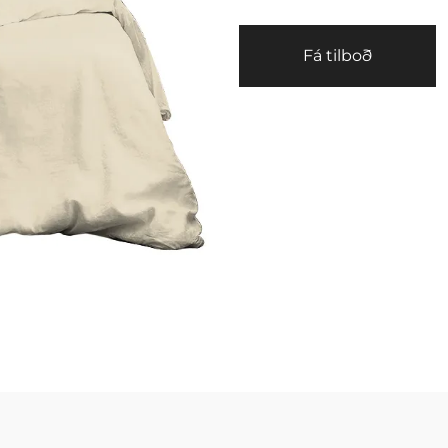
Fá tilboð