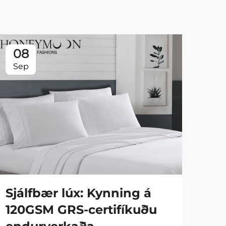
08
0
Sep
Se
Sjálfbær lúx: Kynning á
Fa
120GSM GRS-certifíkuðu
90