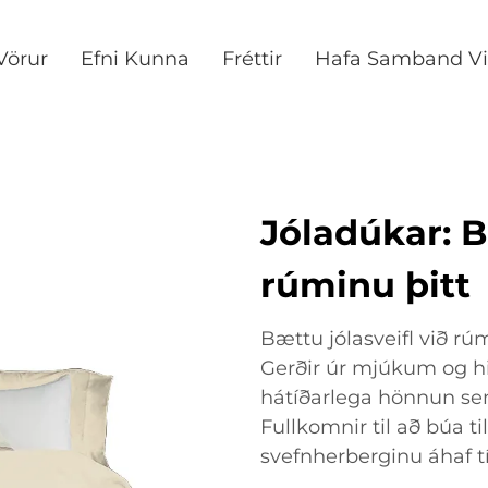
Vörur
Efni Kunna
Fréttir
Hafa Samband Vi
Jóladúkar: B
rúminu þitt
Bættu jólasveifl við 
Gerðir úr mjúkum og h
hátíðarlega hönnun sem 
Fullkomnir til að búa t
svefnherberginu áhaf t