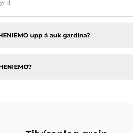
sýnd.
r HENIEMO upp á auk gardína?
n HENIEMO?