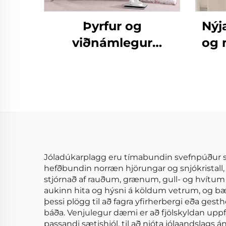
Þyrfur og
Nýj
viðnámlegur
og 
eikarpallur
af m
mikroplaggaþekja,
b
léttur pönnukokur í
fyr
stað pönnu
svef
Jóladúkarplagg eru tímabundin svefnpúður se
hefðbundin norræn hjörungar og snjókristall, l
stjórnað af rauðum, grænum, gull- og hvítum 
aukinn hita og hýsni á köldum vetrum, og bæ
þessi plögg til að fagra yfirherbergi eða gest
báða. Venjulegur dæmi er að fjölskyldan uppf
passandi sætishjól, til að njóta jólaandslags á