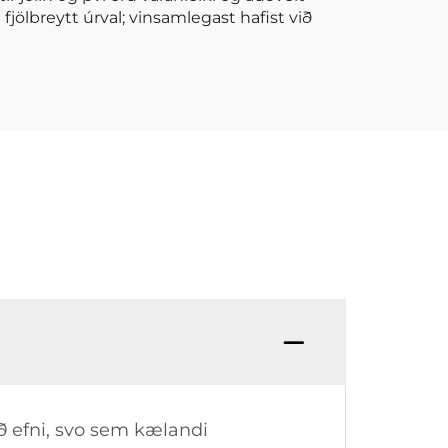
 fjölbreytt úrval; vinsamlegast hafist við
uð efni, svo sem kælandi