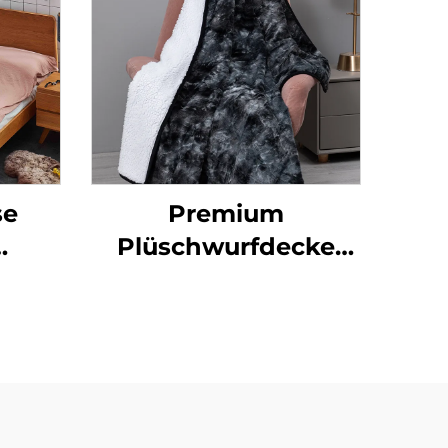
se
Premium
Plüschwurfdecke
sack
von Hochzeitsreise –
Weich & Plüsch,
Warm & Flauschig
Übergröße Zwilling
Veloursfleece Decke
für alle Jahreszeiten