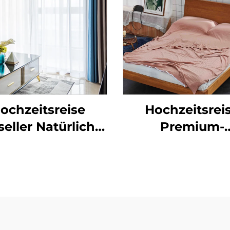
ochzeitsreise
Hochzeitsrei
eller Natürliche
Premium-
iche Vorhänge,
Baumwollschlaf
arbige Isolierter
sen-Rollos für
afzimmerfenster