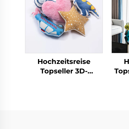
Hochzeitsreise
H
Topseller 3D-
Tops
modische Sofa-
We
Dekokissen für
Einf
Kinder, Zuhause
Ö
Kissenbezüge für
Schl
Schlafzimmer