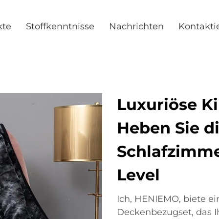
kte
Stoffkenntnisse
Nachrichten
Kontakti
Luxuriöse K
Heben Sie di
Schlafzimme
Level
Ich, HENIEMO, biete ei
Deckenbezugset, das Ih