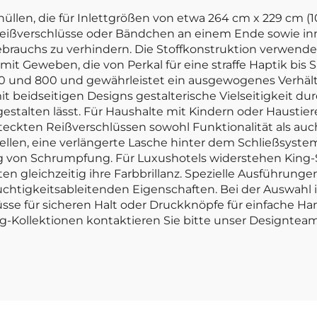
llen, die für Inlettgrößen von etwa 264 cm x 229 cm (10
Reißverschlüsse oder Bändchen an einem Ende sowie in
brauchs zu verhindern. Die Stoffkonstruktion verwende
 Geweben, die von Perkal für eine straffe Haptik bis Sa
00 und 800 und gewährleistet ein ausgewogenes Verhältn
beidseitigen Designs gestalterische Vielseitigkeit durc
estalten lässt. Für Haushalte mit Kindern oder Haustie
kten Reißverschlüssen sowohl Funktionalität als auch
ellen, eine verlängerte Lasche hinter dem Schließsystem
 von Schrumpfung. Für Luxushotels widerstehen King-S
n gleichzeitig ihre Farbbrillanz. Spezielle Ausführung
htigkeitsableitenden Eigenschaften. Bei der Auswahl ist
lüsse für sicheren Halt oder Druckknöpfe für einfache H
-Kollektionen kontaktieren Sie bitte unser Designteam 