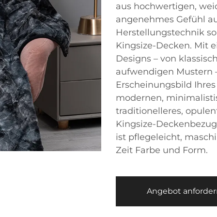
aus hochwertigen, weic
angenehmes Gefühl auf 
Herstellungstechnik so
Kingsize-Decken. Mit 
Designs – von klassisc
aufwendigen Mustern 
Erscheinungsbild Ihres
modernen, minimalistis
traditionelleres, opul
Kingsize-Deckenbezug 
ist pflegeleicht, masc
Zeit Farbe und Form.
Angebot anforder