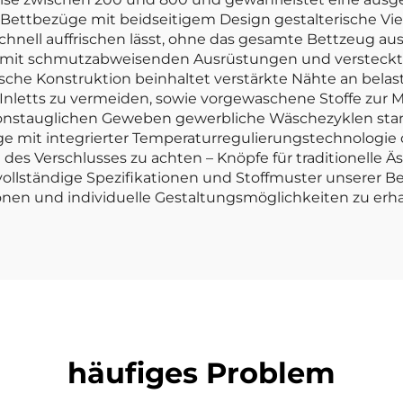
Bettbezüge mit beidseitigem Design gestalterische Viel
schnell auffrischen lässt, ohne das gesamte Bettzeug a
 mit schmutzabweisenden Ausrüstungen und versteckten
sche Konstruktion beinhaltet verstärkte Nähte an belast
Inletts zu vermeiden, sowie vorgewaschene Stoffe zur
ionstauglichen Geweben gewerbliche Wäschezyklen stand
 mit integrierter Temperaturregulierungstechnologie 
t des Verschlusses zu achten – Knöpfe für traditionelle Ä
llständige Spezifikationen und Stoffmuster unserer Be
onen und individuelle Gestaltungsmöglichkeiten zu erha
häufiges Problem