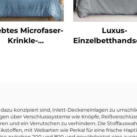
ebtes Microfaser-
Luxus-
Krinkle-
Einzelbetthand
eldecken-Set aus
aus 100 %
Kationen-
gewaschene
andteilen, Direkt
Leinen- un
aus China,
Baumwollquali
ettwäsche-Set
atmungsaktiv
Natur-Steppdec
Set
dazu konzipiert sind, Inlett-Deckeneinlagen zu umschlie
gen über Verschlusssysteme wie Knöpfe, Reißverschlüs
eren und ein Verrutschen zu verhindern. Die Stoffauswa
stoffen, mit Webarten wie Perkal für eine frische Haptik
rweise zwischen 200 und 800 und gewährleistet eine a