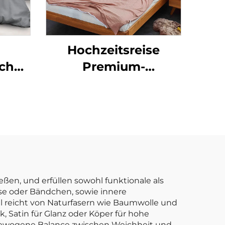
Hochzeitsreise
schuhe
Premium-
Baumwollschlafsack
r
d
tät,
es
ken-
ßen, und erfüllen sowohl funktionale als
se oder Bändchen, sowie innere
hl reicht von Naturfasern wie Baumwolle und
, Satin für Glanz oder Köper für hohe
usgewogene Balance zwischen Weichheit und