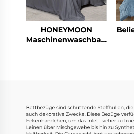
HONEYMOON
Beli
Maschinenwaschbares
Hotel-Bettzeug 300T
Einz
100% Bambus Aus
Satingewebe 4-teilig
Best
Kühlend Weiches
Queen-Size
B
Designer-Bettlaken
Bettbezüge sind schützende Stoffhüllen, die 
auch dekorative Zwecke. Diese Bezüge verfü
Eckenbändchen, um das Inlett sicher zu fixi
Leinen über Mischgewebe bis hin zu Synthetik
Haltbarkeit. Die Garnanzahl liegt typische