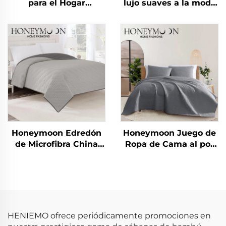
para el Hogar
lujo suaves a la moda
Miraculous Home
nuevas como algodón
CozyLux Edredón de
90 g/m² lavadas
Sarga Rizada
previamente de
microfibra sólida para
todas las temporadas
Honeymoon Edredón
Honeymoon Juego de
de Microfibra China
Ropa de Cama al por
Verano Edredón
Mayor 100% Algodón
Sábanas Colcha y
Microfibra Edredón
Cubrecamas
Colcha y Cubrecamas
HENIEMO ofrece periódicamente promociones en