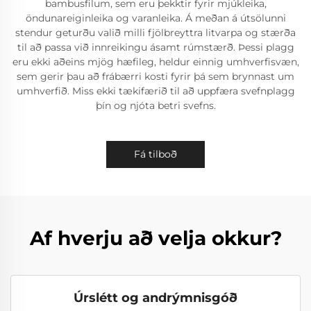
bambusfilum, sem eru þekktir fyrir mjúkleika,
öndunareiginleika og varanleika. Á meðan á útsölunni
stendur geturðu valið milli fjölbreyttra litvarpa og stærða
til að passa við innreikingu ásamt rúmstærð. Þessi plagg
eru ekki aðeins mjög hæfileg, heldur einnig umhverfisvæn,
sem gerir þau að frábærri kosti fyrir þá sem brynnast um
umhverfið. Miss ekki tækifærið til að uppfæra svefnplagg
þín og njóta betri svefns.
Fá tilboð
Af hverju að velja okkur?
Úrslétt og andrýmnisgóð