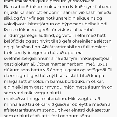
framúrskarandi gildi á þessum yfirborðsvara.
Bamsuborðdukarnir okkar eru dýrkaðir fyrir frábæra
mjúkleika, sem oft er borinn saman við kashmir eða
silki, og fyrir yfirlega notkunareiginleika, eins og
vökviþvott, hitastjórnun og hýpersensibelheitindi.
Þessir dúkar eru gerðir úr viskósa af bambú,
endurnýjanlegri auðlind, og vefdir í efni með hátt
þráðfjölda og satinlykt til að gefa óhreinilega sléttan
og gljánaðan finn. Afsláttartímabil eru fullkomlegt
tækifæri fyrir eigenda hús að uppfæra
svefnherbergislinnum sína eða fyrir innkaupastjóra í
gestigjöfum að útbúa margar herbergi með luxus
dúkum sem bæta við ánægju gesta og sofðgæði. Til
dæmis gæti gesthús nýtt sér afslátt til að kaupa
marga sett af köldum bamsuborðdúkum okkar,
eiginleiki sem gestir myndu mjög meta á sumrin og
sem væri mikilvægur hluti í
markaðssetningarmaterialinu. Mikilvægt er að
minna á að trú okkar við gæði er óbreytt á meðan á
afslættarrásunum stendur; hver einasti dúkasettur
sem er hluti af afslætti fer í gegnum sömu