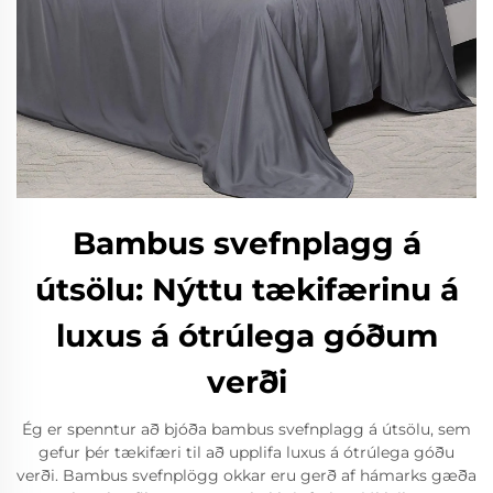
Bambus svefnplagg á
útsölu: Nýttu tækifærinu á
luxus á ótrúlega góðum
verði
Ég er spenntur að bjóða bambus svefnplagg á útsölu, sem
gefur þér tækifæri til að upplifa luxus á ótrúlega góðu
verði. Bambus svefnplögg okkar eru gerð af hámarks gæða