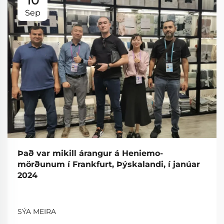
10
Sep
Það var mikill árangur á Heniemo-
mörðunum í Frankfurt, Þýskalandi, í janúar
2024
SÝA MEIRA