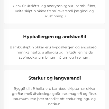
Gerð úr úrsléttri og andrýmnisgóðri bambúfiber,
veita skiptin okkar framúrskarandi þægindi og
luxusfinningu.
Hypóallergen og andsbæðil
Bambúskiptin okkar eru hypóallergen og andsbæðil,
minnka hættu á allergíu og irritaðri en halda
svefnpokanum þínum nýjum og hreinum.
Starkur og langvarandi
Byggð til að hella, eru bamboo-skipturnar okkar
gerðar með áhaldslega góðri saumagerð og föstu
saumum, svo þær standist oft endurlægingu og
notkun.