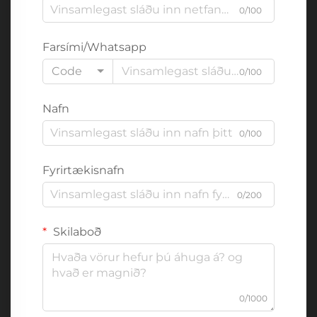
0/100
Farsími/Whatsapp
Code
0/100
Nafn
0/100
Fyrirtækisnafn
0/200
Skilaboð
0/1000