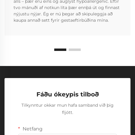
alls – þær eru eins og auglýst hypoallergenic. Eftir
tvo mánuði af notkun líta þær ennþá út og finnast
nýjustu nýjar. Ég er nú þegar að skipuleggja að
kaupa annað sett fyrir gestaeftirbúðina mína.
Fáðu ókeypis tilboð
Tilkynntur okkar mun hafa samband við þig
fljótt.
Netfang