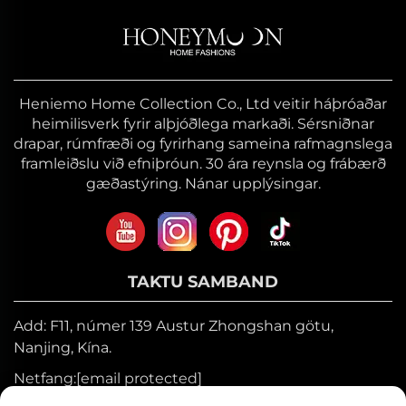
Heniemo Home Collection Co., Ltd veitir háþróaðar
heimilisverk fyrir alþjóðlega markaði. Sérsniðnar
drapar, rúmfræði og fyrirhang sameina rafmagnslega
framleiðslu við efniþróun. 30 ára reynsla og frábærð
gæðastýring. Nánar upplýsingar.
TAKTU SAMBAND
Add: F11, númer 139 Austur Zhongshan götu,
Nanjing, Kína.
Netfang:
[email protected]