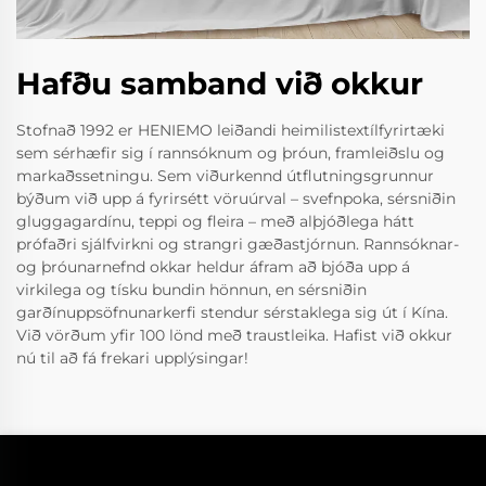
Hafðu samband við okkur
Stofnað 1992 er HENIEMO leiðandi heimilistextílfyrirtæki
sem sérhæfir sig í rannsóknum og þróun, framleiðslu og
markaðssetningu. Sem viðurkennd útflutningsgrunnur
býðum við upp á fyrirsétt vöruúrval – svefnpoka, sérsniðin
gluggagardínu, teppi og fleira – með alþjóðlega hátt
prófaðri sjálfvirkni og strangri gæðastjórnun. Rannsóknar-
og þróunarnefnd okkar heldur áfram að bjóða upp á
virkilega og tísku bundin hönnun, en sérsniðin
garðínuppsöfnunarkerfi stendur sérstaklega sig út í Kína.
Við vörðum yfir 100 lönd með traustleika. Hafist við okkur
nú til að fá frekari upplýsingar!