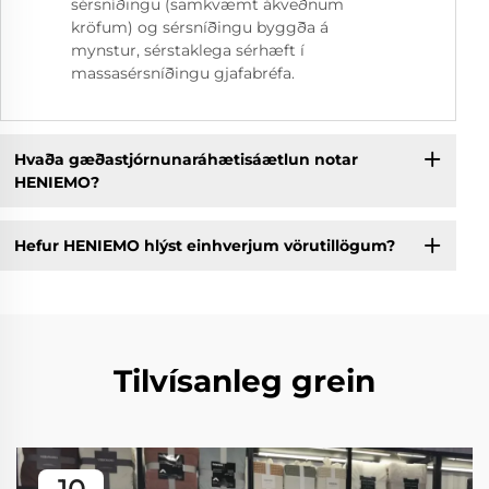
sérsníðingu (samkvæmt ákveðnum
kröfum) og sérsníðingu byggða á
mynstur, sérstaklega sérhæft í
massasérsníðingu gjafabréfa.
Hvaða gæðastjórnunaráhætisáætlun notar
HENIEMO?
Hefur HENIEMO hlýst einhverjum vörutillögum?
Tilvísanleg grein