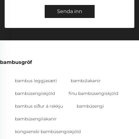
Senda inn
bambusgröf
bambus leggjasæti
bambúlakanir
bambúsengiskjöld
fínu bambúsengiskjöld
bambus síður á rekkju
bambúsengi
bambúsengilakanir
kongsenski bambúsengiskjöld