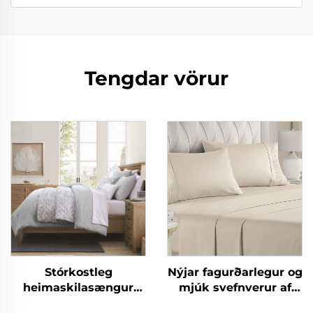
Tengdar vörur
Stórkostleg
Nýjar fagurðarlegur og
heimaskilasængur
mjúk svefnverur af
CozyLux Seersucker
mikrófíber eins og