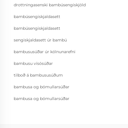
drottningasenski bambúsengiskjöld
bambúsengiskjaldasett
bambúsengiskjaldasett
sengiskjaldasett úr bambú
bambususúðar úr kólnunarefni
bambusu vísósúðar
tilboð á bambususúðum
bambusa og bómullarsúðar
bambusa og bómullarsúðar