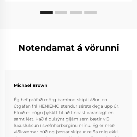
Notendamat á vörunni
Michael Brown
Ég hef prófað mörg bamboo-skipti áður, en
útgáfan frá HENIEMO stendur sérstaklega upp úr.
Efnið er nógu þykktt til að finnast varanlegt en
samt létt. Það á dulsýnt gljám sem bætir við
luxusluksun í svefnherberginu mínu. Ég er með
viðkvæmar húð og þessar skiptur reiða mig ekki