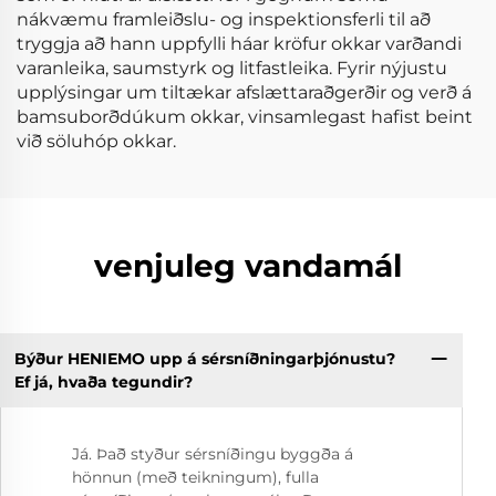
nákvæmu framleiðslu- og inspektionsferli til að
tryggja að hann uppfylli háar kröfur okkar varðandi
varanleika, saumstyrk og litfastleika. Fyrir nýjustu
upplýsingar um tiltækar afslættaraðgerðir og verð á
bamsuborðdúkum okkar, vinsamlegast hafist beint
við söluhóp okkar.
venjuleg vandamál
Býður HENIEMO upp á sérsníðningarþjónustu?
Ef já, hvaða tegundir?
Já. Það styður sérsníðingu byggða á
hönnun (með teikningum), fulla