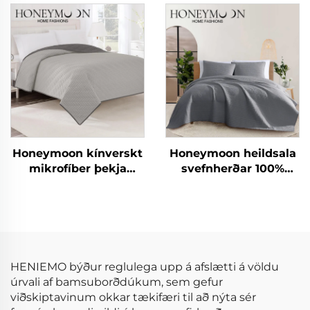
skjalasængur
bómull 90gsm
fyrirheituð ólíkind
svefnverur fyrir allar
árstíðir
Honeymoon kínverskt
Honeymoon heildsala
mikrofíber þekja
svefnherðar 100%
sumar þekja skaut
bómullar mikrofíber
svefnpokar og hylki
þekja svefnpokar og
hylki
HENIEMO býður reglulega upp á afslætti á völdu
úrvali af bamsuborðdúkum, sem gefur
viðskiptavinum okkar tækifæri til að nýta sér