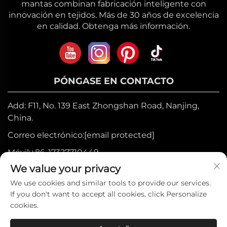
mantas combinan fabricación inteligente con
innovación en tejidos. Más de 30 años de excelencia
en calidad. Obtenga más información.
PÓNGASE EN CONTACTO
Add: F11, No. 139 East Zhongshan Road, Nanjing,
China.
Correo electrónico:
[email protected]
Móvil:
+86-17327710449
We value your privacy
Tel:
+86-025-84573776
We use cookies and similar tools to provide our services.
If you don't want to accept all cookies, click Personalize
Derechos de autor © 2025 por Heniemo
cookies.
Home Collection Co., Ltd. —
Política de