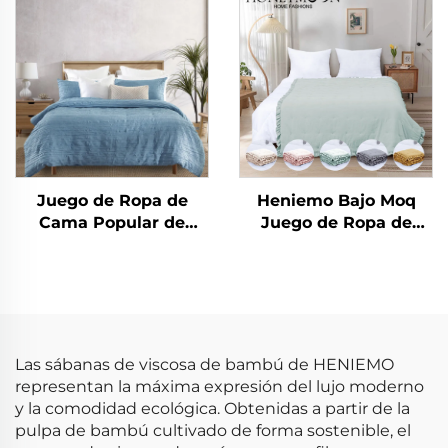
90 gsm, 3 Piezas, con
Suave Tacto
Juego de Ropa de
Heniemo Bajo Moq
Cama Popular de
Juego de Ropa de
Microfibra Cationica
Cama Personalizado
Directo de China,
Suave Edredón Manta
Sólido, Juego de
Cubrecamas con
Textura Arrugada
Las sábanas de viscosa de bambú de HENIEMO
representan la máxima expresión del lujo moderno
y la comodidad ecológica. Obtenidas a partir de la
pulpa de bambú cultivado de forma sostenible, el