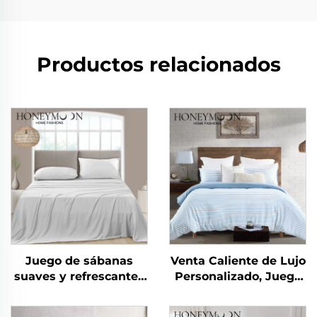
Productos relacionados
Juego de sábanas
Venta Caliente de Lujo
suaves y refrescantes
Personalizado, Juego
para cama de hotel
de Cubrecamas con
lavables en máquina
Rayas Cationicas de