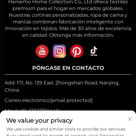
Heniemo Home Collection Co., Ltd ofrece textiles
premium para el hogar en mercados globales.
Nuestras cortinas personalizadas, ropa de cama y
mantas combinan fabricación inteligente con
innovación en tejidos. Más de 30 años de excelencia
en calidad. Obtenga más información.
PÓNGASE EN CONTACTO
Add: F11, No. 139 East Zhongshan Road, Nanjing,
China.
Correo electrónico:
[email protected]
Móvil:
+86-17327710449
We value your privacy
Tel:
+86-025-84573776
We use cookies and similar tools to provide our services.
If you don't want to accept all cookies, click Personalize