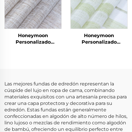
Honeymoon
Honeymoon
Personalizado
Personalizado
Cortinas de Encaje
Cortinas de Encaje
Listas para Dormitorio
Listas para Dormitorio
y Sala de Estar con
y Sala de Estar con
Ojales Transparentes
Ojales Transparentes
para Ventana
para Ventana
Las mejores fundas de edredón representan la
cúspide del lujo en ropa de cama, combinando
materiales exquisitos con una artesanía precisa para
crear una capa protectora y decorativa para su
edredón. Estas fundas están generalmente
confeccionadas en algodón de alto número de hilos,
lino lujoso o mezclas de rendimiento como algodón
de bambú, ofreciendo un equilibrio perfecto entre