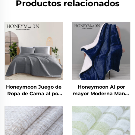
Productos relacionados
Honeymoon Juego de
Honeymoon Al por
Ropa de Cama al por
mayor Moderna Manta
Mayor 100% Algodón
de Navidad 100%
Microfibra Edredón
Poliéster Súper Suave
Colcha y Cubrecamas
Personalizada
Reversible Doble Cara
de Sherpa