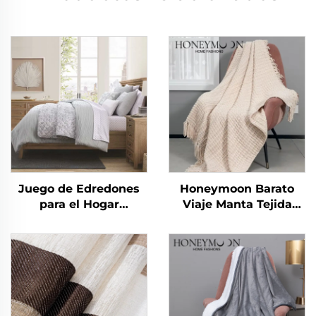
Juego de Edredones
Honeymoon Barato
para el Hogar
Viaje Manta Tejida
Miraculous Home
Vestible Lujo Flecos
CozyLux Edredón de
Mantas
Sarga Rizada