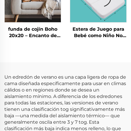
funda de cojín Boho
Estera de Juego para
20x20 – Encanto de
Bebé como Niño No
rayas atemporal para
Tóxica para Gatear
cada espacio
Estera Plegable para
Gimnasio Infantil
Esteras de Juego
Un edredón de verano es una capa ligera de ropa de
cama diseñada específicamente para usar en climas
cálidos o en regiones donde se desea un
aislamiento mínimo. A diferencia de los edredones
para todas las estaciones, las versiones de verano
tienen una clasificación tog significativamente más
baja —una medida del aislamiento térmico— que
generalmente oscila entre 3 y 7 tog. Esta
clasificación más baja indica menos relleno, lo que