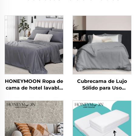
HONEYMOON Ropa de
Cubrecama de Lujo
cama de hotel lavable
Sólido para Uso
en máquina 300T 100
Doméstico 100% Lino y
% bambú en sateén 4
Algodón Lavado de
piezas refrescante
Alta Calidad y
suave y sedosa
Transpirable
tamaño queen diseño
exclusivo