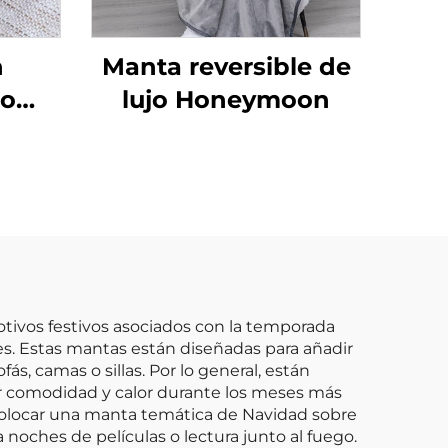
n
Manta reversible de
do
lujo Honeymoon
caje
la de
les
para
tivos festivos asociados con la temporada
s. Estas mantas están diseñadas para añadir
fás, camas o sillas. Por lo general, están
ar comodidad y calor durante los meses más
n colocar una manta temática de Navidad sobre
 noches de películas o lectura junto al fuego.