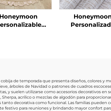
Honeymoon
Honeymoo
ersonalizable
Personaliza
gable Estera de
Cortinas de En
uete para Niños
Listas para
ga Gimnasio de
Dormitorio y Sa
tividades para
Estar con Oja
ebé que Gatea
Transparentes 
ra de Juego para
Ventana
é para el Suelo
cobija de temporada que presenta diseños, colores y mo
ieve, árboles de Navidad o patrones de cuadros escocese
stas, y suelen utilizarse como accesorios decorativos en so
 Sherpa, acrílico o mezclas de algodón para proporcion
 es tanto decorativa como funcional. Las familias puede
nte festivo para reuniones y brindando mayor confort para