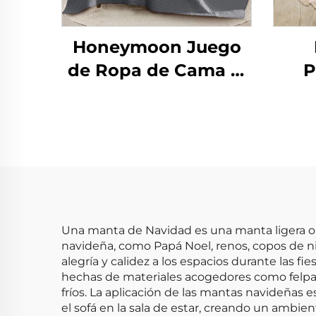
Honeymoon Juego
de Ropa de Cama al
P
por Mayor 100%
Ple
Algodón Microfibra
Jug
Edredón Colcha y
Yo
Cubrecamas
Ac
B
Este
Beb
Una manta de Navidad es una manta ligera o 
navideña, como Papá Noel, renos, copos de n
alegría y calidez a los espacios durante las fie
hechas de materiales acogedores como felpa,
fríos. La aplicación de las mantas navideñas
el sofá en la sala de estar, creando un ambie