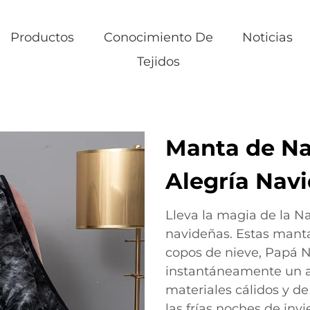
Productos
Conocimiento De
Noticias
Tejidos
Manta de Na
Alegría Nav
Lleva la magia de la N
navideñas. Estas manta
copos de nieve, Papá N
instantáneamente un 
materiales cálidos y de
las frías noches de inv