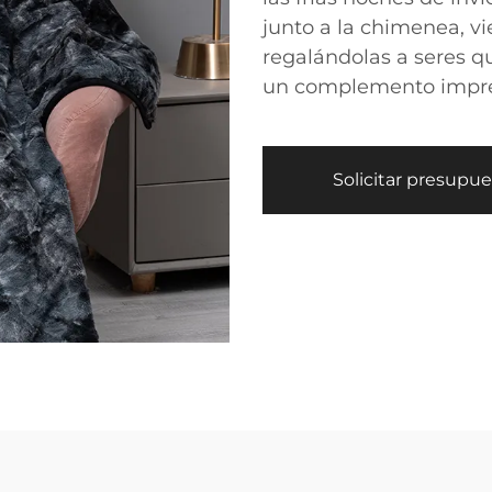
junto a la chimenea, v
regalándolas a seres q
un complemento impres
Solicitar presupu