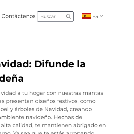
Contáctenos
ES
vidad: Difunde la
ideña
avidad a tu hogar con nuestras mantas
s presentan diseños festivos, como
oel y árboles de Navidad, creando
ambiente navideño. Hechas de
 alta calidad, te mantienen abrigado en
ierno. Ya sea que te estés arropando