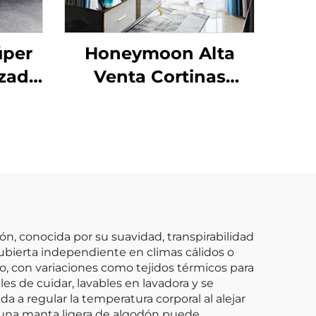
úper
Honeymoon Alta
izado
Venta Cortinas
o de
Suaves Naturales con
ze 3
Forro Sólido con
Ojales para
Dormitorio Ventana
n, conocida por su suavidad, transpirabilidad
cubierta independiente en climas cálidos o
o, con variaciones como tejidos térmicos para
les de cuidar, lavables en lavadora y se
 a regular la temperatura corporal al alejar
o, una manta ligera de algodón puede