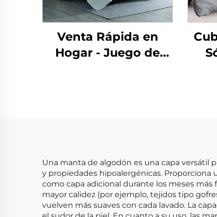
Venta Rápida en
Cub
Hogar - Juego de
S
Edredones y Mantas
Domé
Suaves de Franela
y Al
Polar Reversibles y
A
Plush para
Dormitorio
Una manta de algodón es una capa versátil pa
y propiedades hipoalergénicas. Proporciona u
como capa adicional durante los meses más fr
mayor calidez (por ejemplo, tejidos tipo gofres
vuelven más suaves con cada lavado. La capac
el sudor de la piel. En cuanto a su uso, las 