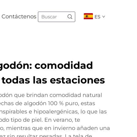
Contáctenos
ES
godón: comodidad
 todas las estaciones
odón que brindan comodidad natural
echas de algodón 100 % puro, estas
spirables e hipoalergénicas, lo que las
o tipo de piel. En verano, te
o, mientras que en invierno añaden una
ez sin resultar pesadas. La tela de