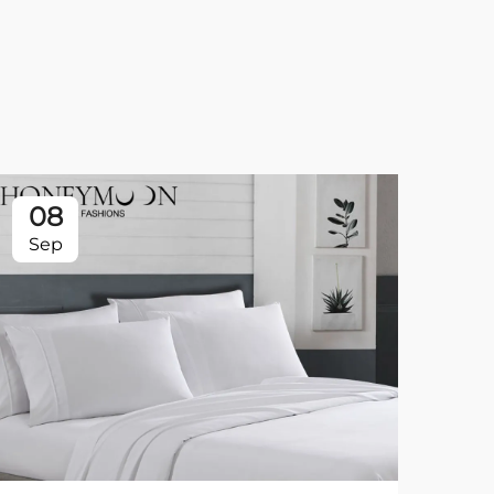
08
0
Sep
Se