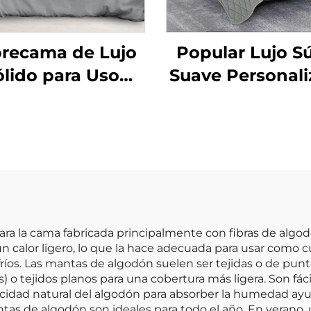
recama de Lujo
Popular Lujo S
ólido para Uso
Suave Personal
stico 100% Lino
Moderno Jueg
godón Lavado de
Edredón King Si
lta Calidad y
Piezas
Transpirable
ra la cama fabricada principalmente con fibras de algodó
n calor ligero, lo que la hace adecuada para usar como 
íos. Las mantas de algodón suelen ser tejidas o de punt
) o tejidos planos para una cobertura más ligera. Son fáci
idad natural del algodón para absorber la humedad ayuda
mantas de algodón son ideales para todo el año. En veran