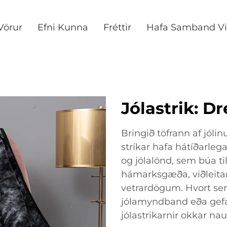
Vörur
Efni Kunna
Fréttir
Hafa Samband Vi
Jólastrik: Dr
Bringið töfrann af jóli
stríkar hafa hátíðarleg
og jólalönd, sem búa ti
hámarksgæða, viðleitan
vetrardögum. Hvort sem 
jólamyndband eða gefa þ
jólastrikarnir okkar na