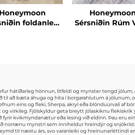
Honeymoon
Honeymoo
sniðin foldanleg
Sérsniðin Rúm V
örn hreyfinga
Lágðu Til Skjöl
ynslu svæði fyrir
Drapes Stofuhl
gólfið
Grommet Sjáí
Gluggaskjöl fy
Heimilið
hefur hátíðarleg hönnun, litfeldi og mynster tengd jólum, e
uð til að bæta áhuga og hita í borgarahlutum á jólunum, 
efnum eins og fleki, Sherpa, akryl eða blönduúrvali af bó
virkileg. Fjölskyldur geta breytt jólaskiknu flekiskrik yfi
 fyrir kvikmyndanætur eða lesing við eldinn. Þau eru ein
ð norrænu mynstri sem inniheldur hreindýr og snjókrista
ft geymd til næstu árs, svo varanleiki og hreinunarléttindi 