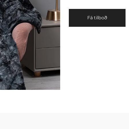
Fá tilboð