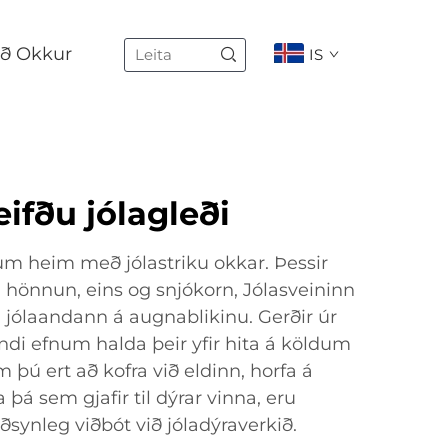
ð Okkur
IS
eifðu jólagleði
num heim með jólastriku okkar. Þessir
a hönnun, eins og snjókorn, Jólasveininn
l jólaandann á augnablikinu. Gerðir úr
di efnum halda þeir yfir hita á köldum
þú ert að kofra við eldinn, horfa á
á sem gjafir til dýrar vinna, eru
uðsynleg viðbót við jóladýraverkið.