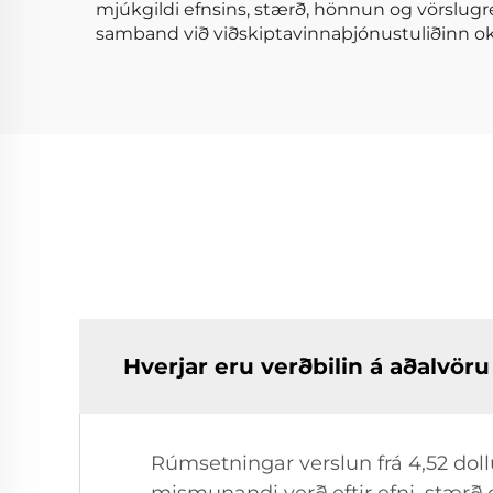
mjúkgildi efnsins, stærð, hönnun og vörslugre
samband við viðskiptavinnaþjónustuliðinn ok
Hverjar eru verðbilin á aðalvö
Rúmsetningar verslun frá 4,52 dollu