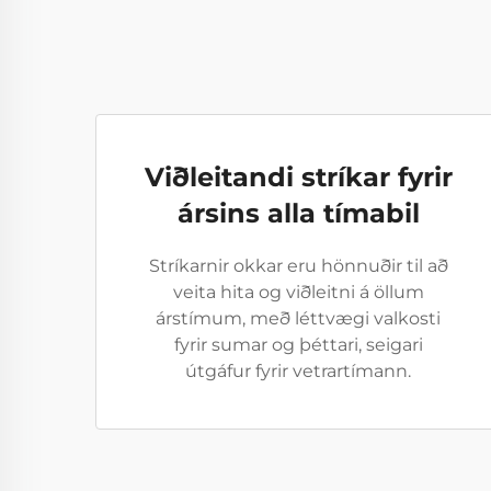
Viðleitandi stríkar fyrir
ársins alla tímabil
Stríkarnir okkar eru hönnuðir til að
veita hita og viðleitni á öllum
árstímum, með léttvægi valkosti
fyrir sumar og þéttari, seigari
útgáfur fyrir vetrartímann.