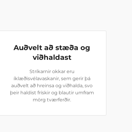
Auðvelt að stæða og
viðhaldast
Stríkarnir okkar eru
íklæðisvélavaskanir, sem gerir þá
auðvelt að hreinsa og viðhalda, svo
þeir haldist frískir og blautir umfram
mörg tværferðir.