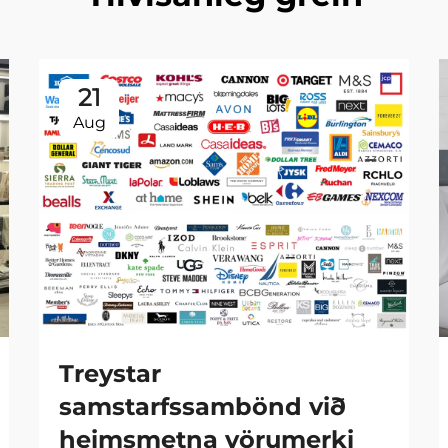
21
Aug
Treystar
samstarfssambönd við
heimsmetna vörumerki