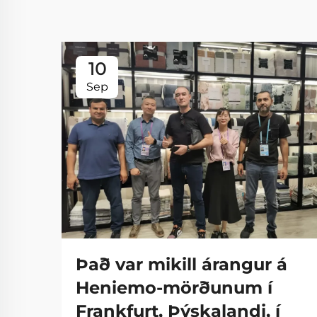
10
Sep
Það var mikill árangur á
Heniemo-mörðunum í
Frankfurt, Þýskalandi, í