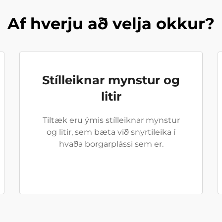
Af hverju að velja okkur?
Stílleiknar mynstur og
litir
Tiltæk eru ýmis stílleiknar mynstur
og litir, sem bæta við snyrtileika í
hvaða borgarplássi sem er.