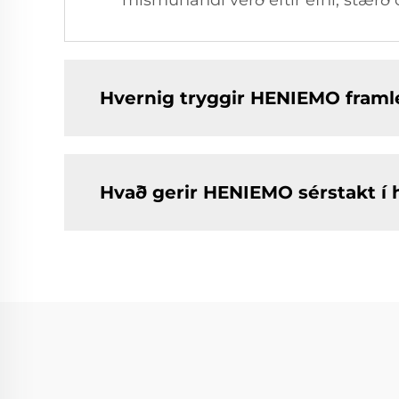
mismunandi verð eftir efni, stærð
Hvernig tryggir HENIEMO framle
Hvað gerir HENIEMO sérstakt í h