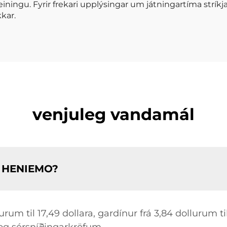
iningu. Fyrir frekari upplýsingar um játningartíma strík
kar.
venjuleg vandamál
ru HENIEMO?
rum til 17,49 dollara, gardínur frá 3,84 dollurum ti