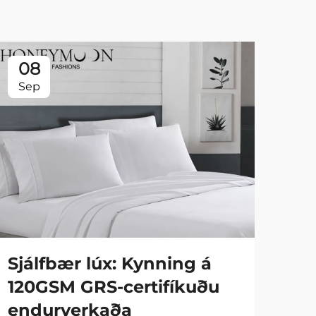
08
0
Sep
Se
Sjálfbær lúx: Kynning á
Fa
120GSM GRS-certifíkuðu
90
endurverkaða
hy