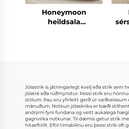
Honeymoon
heildsala
sér
svefnherðar 100%
b
bómullar mikrofíber
áre
þekja svefnpokar og
hylki
Jólastrik is játningarlegt kvelj eða strík sem 
jólatré eða rúðmynstur. Þessi strík eru hönn
stólum. Þau eru yfirleitt gerð úr varðveissum 
mánuðum. Notkun jólaskrika er bæði stílhent og 
andrými fyrir fundana og veitt aukalega hægð
gagnvirka notkunar. Til dæmis getur strík me
hitaeftirlit. Eftir tímabilinu eru þessi strík o