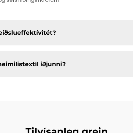
 og sérsníðingarkröfum.
iðslueffektívitét?
eimilistextíl iðjunni?
Tilvísanleg grein