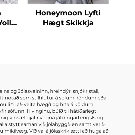
n
Honeymoon Lyfti
oile
Hægt Skikkja
dur &
jóð
ður
rir
ins og Jólasveininn, hreindýr, snjókristall,
oft notað sem stílhlutur á sofum, röndum eða
mulli til að veita hægð og hita á köldum
r sófunni í livinginu, búið til hátíðarlegt
nig vinsæl gjafir vegna játningartengsls og
lla stytt saman við jólabyggð en samt verið
eru mikilvæg. Við val á jólaskrik ætti að huga að