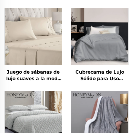
Juego de sábanas de
Cubrecama de Lujo
lujo suaves a la moda
Sólido para Uso
nuevas como algodón
Doméstico 100% Lino y
90 g/m² lavadas
Algodón Lavado de
previamente de
Alta Calidad y
microfibra sólida para
Transpirable
todas las temporadas