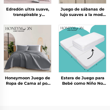
Edredón ultra suave,
Juego de sábanas de
transpirable y
lujo suaves a la moda
respetuoso con la piel,
nuevas como algodón
de microfibra de
90 g/m² lavadas
eucalipto, ligero,
previamente de
alternativo a plumas y
microfibra sólida para
edredón
todas las temporadas
Honeymoon Juego de
Estera de Juego para
Ropa de Cama al por
Bebé como Niño No
Mayor 100% Algodón
Tóxica para Gatear
Microfibra Edredón
Estera Plegable para
Colcha y Cubrecamas
Gimnasio Infantil
Esteras de Juego