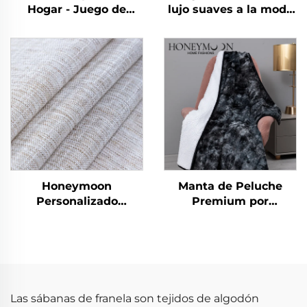
Hogar - Juego de
lujo suaves a la moda
Edredones y Mantas
nuevas como algodón
Suaves de Franela
90 g/m² lavadas
Polar Reversibles y
previamente de
Plush para Dormitorio
microfibra sólida para
todas las temporadas
Honeymoon
Manta de Peluche
Personalizado
Premium por
Cortinas de Encaje
Honeymoon – Suave y
Listas para Dormitorio
Esponjosa, Caliente y
y Sala de Estar con
Aterciopelada, Tamaño
Ojales Transparentes
Extra Grande,
para Ventana
Terciopelo Polar para
Todas las Temporadas
Las sábanas de franela son tejidos de algodón