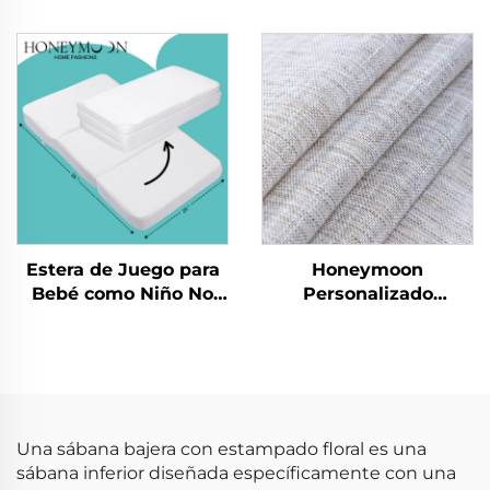
nuevas como algodón
Moderno Juego de
90 g/m² lavadas
Edredón King Size 3
previamente de
Piezas
microfibra sólida para
todas las temporadas
Estera de Juego para
Honeymoon
Bebé como Niño No
Personalizado
Tóxica para Gatear
Cortinas de Encaje
Estera Plegable para
Listas para Dormitorio
Gimnasio Infantil
y Sala de Estar con
Esteras de Juego
Ojales Transparentes
para Ventana
Una sábana bajera con estampado floral es una
sábana inferior diseñada específicamente con una