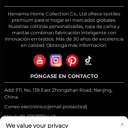
Heniemo Home Collection Co., Ltd ofrece textiles
premium para el hogar en mercados globales.
Nuestras cortinas personalizadas, ropa de cama y
mantas combinan fabricación inteligente con
innovación en tejidos. Más de 30 años de excelencia
en calidad. Obtenga más información.
PÓNGASE EN CONTACTO
Add: F11, No. 139 East Zhongshan Road, Nanjing,
China.
Correo electrónico:
[email protected]
Móvil:
+86-17327710449
We value your privacy
Tel:
+86-025-84573776