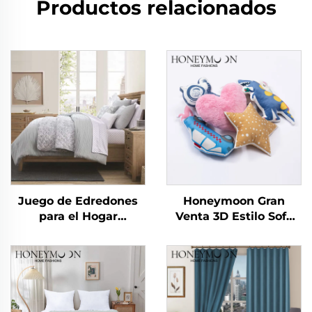
Productos relacionados
Juego de Edredones
Honeymoon Gran
para el Hogar
Venta 3D Estilo Sofá
Miraculous Home
Decorativo Infantil
CozyLux Edredón de
Fundas de Almohadón
Sarga Rizada
para el Hogar para
Dormitorio