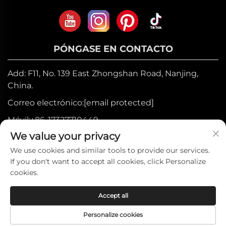
PÓNGASE EN CONTACTO
Add: F11, No. 139 East Zhongshan Road, Nanjing,
China.
Correo electrónico:
[email protected]
Móvil:
+86-17327710449
We value your privacy
Tel:
+86-025-84573776
We use cookies and similar tools to provide our services.
If you don't want to accept all cookies, click Personalize
Derechos de autor © 2025 por Heniemo
cookies.
Home Collection Co., Ltd. —
Política de
Accept all
privacidad
Personalize cookies