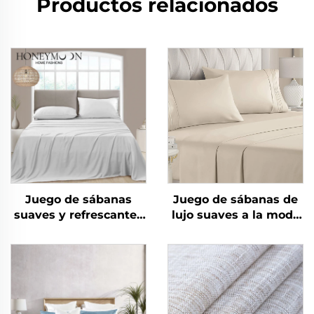
Productos relacionados
Juego de sábanas
Juego de sábanas de
suaves y refrescantes
lujo suaves a la moda
para cama de hotel
nuevas como algodón
lavables en máquina
90 g/m² lavadas
previamente de
microfibra sólida para
todas las temporadas