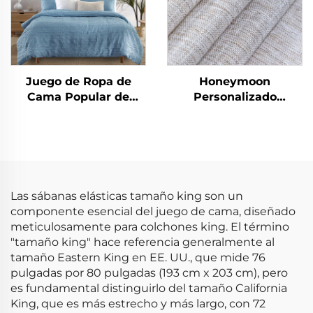
Juego de Ropa de
Honeymoon
Cama Popular de
Personalizado
Microfibra Cationica
Cortinas de Encaje
Directo de China,
Listas para Dormitorio
Sólido, Juego de
y Sala de Estar con
Cubrecamas con
Ojales Transparentes
Textura Arrugada
para Ventana
Las sábanas elásticas tamaño king son un
componente esencial del juego de cama, diseñado
meticulosamente para colchones king. El término
"tamaño king" hace referencia generalmente al
tamaño Eastern King en EE. UU., que mide 76
pulgadas por 80 pulgadas (193 cm x 203 cm), pero
es fundamental distinguirlo del tamaño California
King, que es más estrecho y más largo, con 72