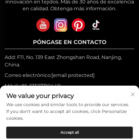
innovación en tejidos. Más de 30 años de excelencia
en calidad. Obtenga más información.
PÓNGASE EN CONTACTO
Add: F11, No. 139 East Zhongshan Road, Nanjing,
China.
Correo electrónico:
[email protected]
Móvil:
+86-17327710449
We value your privacy
Tel:
+86-025-84573776
We use cookies and similar tools to provide our services.
If you don't want to accept all cookies, click Personalize
Derechos de autor © 2025 por Heniemo
cookies.
Home Collection Co., Ltd. —
Política de
Accept all
privacidad