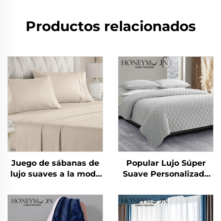
Productos relacionados
Juego de sábanas de
Popular Lujo Súper
lujo suaves a la moda
Suave Personalizado
nuevas como algodón
Moderno Juego de
90 g/m² lavadas
Edredón King Size 3
previamente de
Piezas
microfibra sólida para