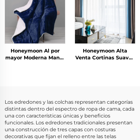
todas las temporadas
Honeymoon Al por
Honeymoon Alta
mayor Moderna Manta
Venta Cortinas Suaves
de Navidad 100%
Naturales con Forro
Poliéster Súper Suave
Sólido con Ojales para
Personalizada
Dormitorio Ventana
Reversible Doble Cara
de Sherpa
Los edredones y las colchas representan categorías
distintas dentro del espectro de ropa de cama, cada
una con características únicas y beneficios
funcionales. Los edredones tradicionales presentan
una construcción de tres capas con costuras
decorativas que fijan el relleno entre las telas