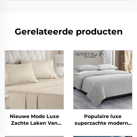
Gerelateerde producten
Nieuwe Mode Luxe
Populaire luxe
Zachte Laken Van
superzachte moderne
Katoenachtig
dekenset
Microvezel 90gsm
koningsmaat 3 stuks