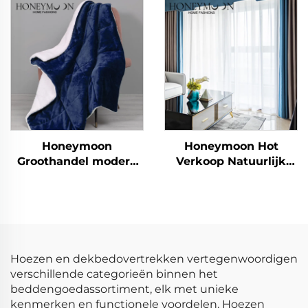
Voor Gewassen
Zijdeachtige Laken Set
Voor Alle Seizoenen
Honeymoon
Honeymoon Hot
Groothandel modern
Verkoop Natuurlijk
100% polyester extra
Zachte Gordijnen Effen
zachte maatwerk
Geïsoleerde Oogjes
kerstdeken,
Verduisterende
dubbelzijdige deken
Gordijnen voor
sherpa deken
Slaapkamer Raam
Hoezen en dekbedovertrekken vertegenwoordigen
verschillende categorieën binnen het
beddengoedassortiment, elk met unieke
kenmerken en functionele voordelen. Hoezen