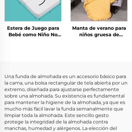
Estera de Juego para
Manta de verano para
Bebé como Niño No
niños gruesa de
Tóxica para Gatear
poliéster Honeymoon
Estera Plegable para
para recién nacidos,
Gimnasio Infantil
manta de regalo de
Esteras de Juego
Navidad, tamaño
queen, con volantes
Una funda de almohada es un accesorio básico para
la cama, una bolsa rectangular de tela abierta por un
extremo, diseñada para ajustarse perfectamente
sobre una almohada. Su existencia es fundamental
para mantener la higiene de la almohada, ya que es
mucho más fácil lavar la funda semanalmente que
limpiar toda la almohada. Este sencillo gesto
protege la integridad de la almohada contra
manchas, humedad y alérgenos. La elección del