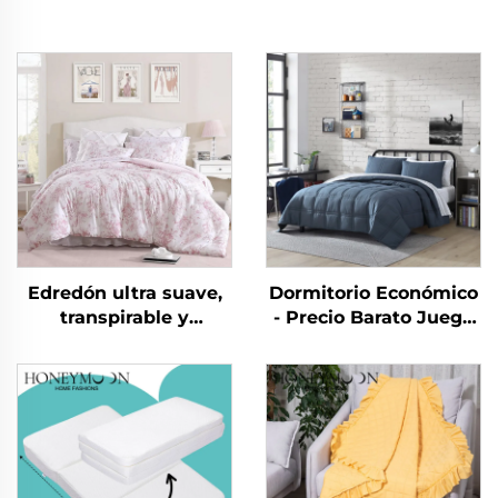
Edredón ultra suave,
Dormitorio Económico
transpirable y
- Precio Barato Juego
respetuoso con la piel,
de 10 piezas para el
de microfibra de
Hogar Uso en
eucalipto, ligero,
Dormitorio
alternativo a plumas y
edredón