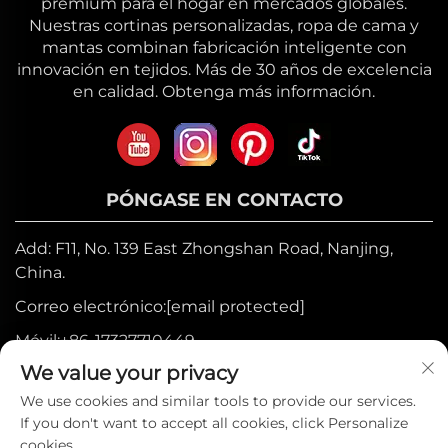
premium para el hogar en mercados globales.
Nuestras cortinas personalizadas, ropa de cama y
mantas combinan fabricación inteligente con
innovación en tejidos. Más de 30 años de excelencia
en calidad. Obtenga más información.
PÓNGASE EN CONTACTO
Add: F11, No. 139 East Zhongshan Road, Nanjing,
China.
Correo electrónico:
[email protected]
Móvil:
+86-17327710449
We value your privacy
Tel:
+86-025-84573776
We use cookies and similar tools to provide our services.
If you don't want to accept all cookies, click Personalize
Derechos de autor © 2025 por Heniemo
cookies.