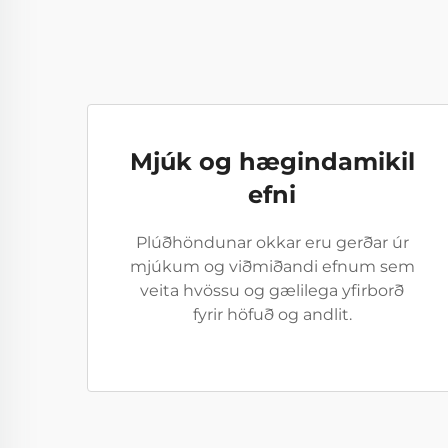
Mjúk og hægindamikil
efni
Plúðhöndunar okkar eru gerðar úr
mjúkum og viðmiðandi efnum sem
veita hvössu og gælilega yfirborð
fyrir höfuð og andlit.