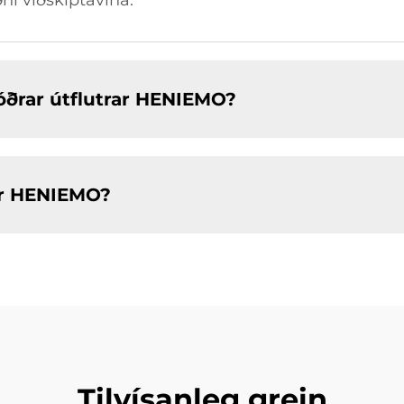
ðni viðskiptavina.
óðrar útflutrar HENIEMO?
ur HENIEMO?
Tilvísanleg grein