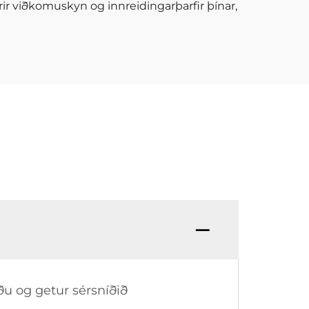
yrir viðkomuskyn og innreidingarþarfir þínar,
u og getur sérsníðið