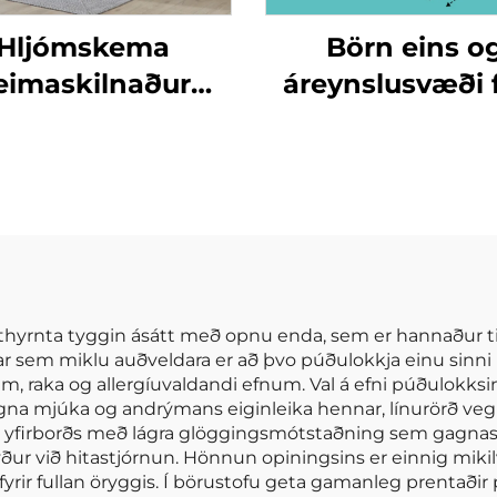
Hljómskema
Börn eins o
eimaskilnaður
áreynslusvæði f
væður verður 10
börn óháð
hluta
eiturfræðile
imaskilasængur
efnum Foldanl
áreynslumat
hyrnta tyggin ásátt með opnu enda, sem er hannaður til a
 sem miklu auðveldara er að þvo púðulokkja einu sinni í 
, raka og allergíuvaldandi efnum. Val á efni púðulokksin
gna mjúka og andrýmans eiginleika hennar, línurörð ve
rra yfirborðs með lágra glöggingsmótstaðning sem gagnast
tyður við hitastjórnun. Hönnun opiningsins er einnig m
rir fullan öryggis. Í börustofu geta gamanleg prentaðir p