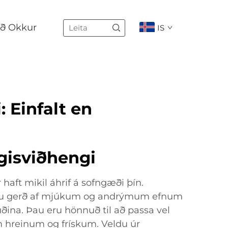
ð Okkur
IS
 Einfalt en
gisviðhengi
haft mikil áhrif á sofngæði þín.
ru gerð af mjúkum og andrýmum efnum
ðina. Þau eru hönnuð til að passa vel
m hreinum og frískum. Veldu úr