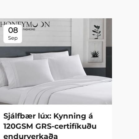
08
0
Sep
Se
Sjálfbær lúx: Kynning á
Fa
120GSM GRS-certifíkuðu
90
endurverkaða
hy