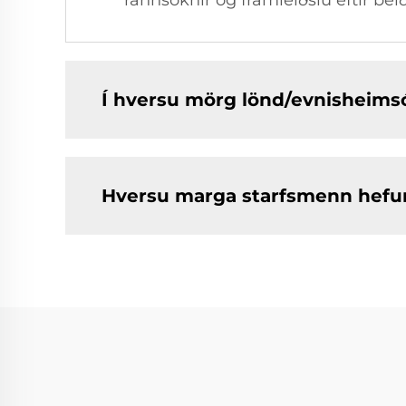
rannsóknir og framleiðslu eftir bei
Í hversu mörg lönd/evnisheims
Hversu marga starfsmenn hef