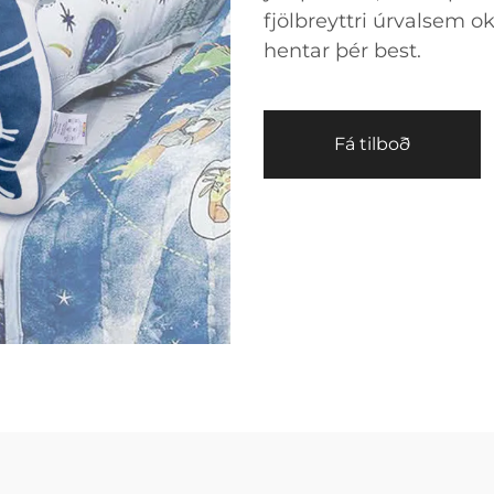
fjölbreyttri úrvalsem 
hentar þér best.
Fá tilboð