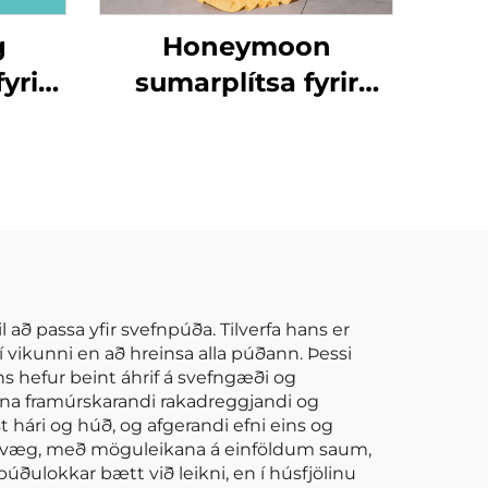
g
Honeymoon
yrir
sumarplítsa fyrir
börn með röndum
gum
og rjúfum
egur
i
ð passa yfir svefnpúða. Tilverfa hans er
vikunni en að hreinsa alla púðann. Þessi
s hefur beint áhrif á svefngæði og
gna framúrskarandi rakadreggjandi og
 hári og húð, og afgerandi efni eins og
ikilvæg, með möguleikana á einföldum saum,
úðulokkar bætt við leikni, en í húsfjölinu