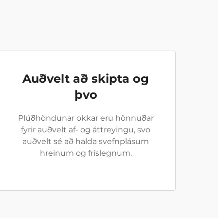
Auðvelt að skipta og
þvo
Plúðhöndunar okkar eru hönnuðar
fyrir auðvelt af- og áttreyingu, svo
auðvelt sé að halda svefnplásum
hreinum og fríslegnum.