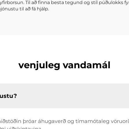
m yfirborsun. Til að finna besta tegund og stíl púðulokks f
ónustu til að fá hjálp.
venjuleg vandamál
ustu?
miðstöðin þróar áhugaverð og tímamótaleg vöruorð