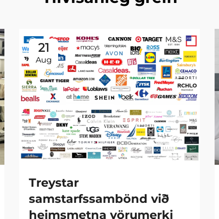
21
Aug
Treystar
samstarfssambönd við
heimsmetna vörumerki