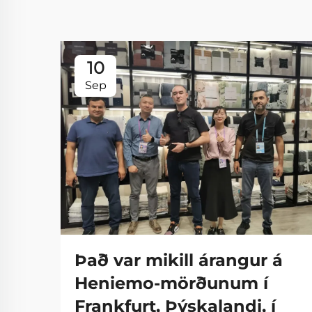
10
Sep
Það var mikill árangur á
Heniemo-mörðunum í
Frankfurt, Þýskalandi, í