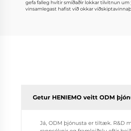
gefa falleg hvítir smíðaðir lokkar tilvitnun u
vinsamlegast hafist við okkar viðskiptavinnaþj
Getur HENIEMO veitt ODM þjón
Já, ODM þjónusta er tiltæk. R&D 