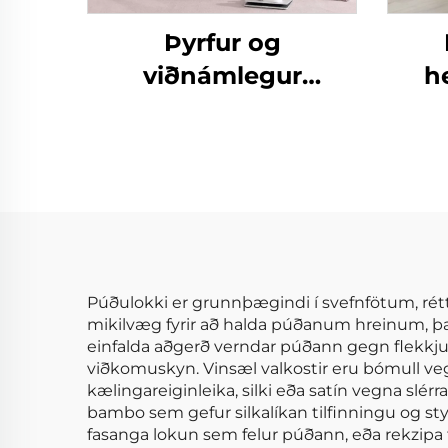
Þyrfur og
viðnámlegur
h
eikarpallur
Lág
mikroplaggaþekja,
léttur pönnukokur í
he
stað pönnu
Púðulokki er grunnþægindi í svefnfötum, rétt
mikilvæg fyrir að halda púðanum hreinum, þar
einfalda aðgerð verndar púðann gegn flekkjum
viðkomuskyn. Vinsæl valkostir eru bómull ve
kælingareiginleika, silki eða satín vegna slé
bambo sem gefur silkalíkan tilfinningu og s
fasanga lokun sem felur púðann, eða rekzipa fy