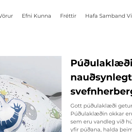
Vörur
Efni Kunna
Fréttir
Hafa Samband Vi
Púðulaklæði:
nauðsynlegt
svefnherber
Gott púðulaklæði getur 
Púðulaklæðin okkar e
sem eru vandleg við hú
yfir púðana, halda þei