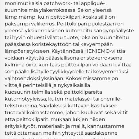
monimutkaisia patchwork- tai appliqué-
suunnitelmia yläkerroksessa. Se on yleensä
lämpimämpi kuin peittokilpari, koska sillä on
paksumpi välikerros. Peittokilpari puolestaan on
yleensä yksikerroksinen kutomoitu sängynpäällyste
tai hyvin ohuesti vilattu tuote, joka on suunniteltu
pääasiassa koristekäyttöön tai kevyempään
lämpöeristykseen. Käytännössä HENIEMO-vilttia
voidaan käyttää pääasiallisena eristekerroksena
kylminä öinä, kun taas peittokilpari voidaan levittää
sen päälle lisätylle tyylikkyydelle tai kevyemmäksi
vaihtoehdoksi yksinään. Kokoelmissamme on
vilttejä perinteisillä ja nykyaikaisilla
kuosuunnitelmilla sekä peittokilpareita
kutomotyyleissä, kuten matelassé- tai chenille-
tekstuureina. Saadaksesi kattavan käsityksen
tuotevalikoimastamme, johon kuuluvat sekä viltit
että peittokilparit, mukaan lukien niiden
erityiskäytöt, materiaalit ja mallit, kannustamme
teitä ottamaan meihin yhteyttä saadaksenne