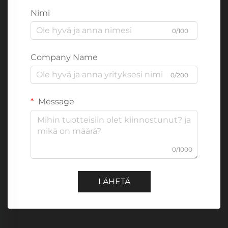
Nimi
0/100
Company Name
0/200
Message
0/1000
LÄHETÄ