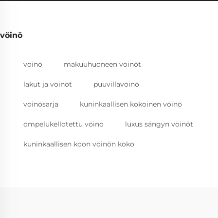
vöinö
vöinö
makuuhuoneen vöinöt
lakut ja vöinöt
puuvillavöinö
vöinösarja
kuninkaallisen kokoinen vöinö
ompelukellotettu vöinö
luxus sängyn vöinöt
kuninkaallisen koon vöinön koko