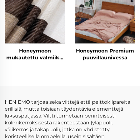
ikkunaan
Honeymoon
Honeymoon Premium
mukautettu valmiiksi
puuvillaunivessa
valmistetut verhot ja
verhokankaat
olohuoneen
ikkunaverhot kotiin
HENIEMO tarjoaa sekä vilttejä että peittokilpareita
erillisiä, mutta toisiaan täydentäviä elementtejä
luksuspatjassa. Viltti tunnetaan perinteisesti
kolmikerroksisesta rakenteestaan (yläpuoli,
välikerros ja takapuoli), jotka on yhdistetty
koristeellisella ompelella, usein sisältäen