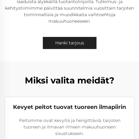
laaduista älykkäillä tuotantolinjoilla. Tutkimus- ja
kehitystiimimme päivittää suunnitelmia vuosittain tarjoten
toiminnallisia ja muodikkaita vaihtoehtoja
makuuhuoneeseen.
Hanki tarjous
Miksi valita meidät?
Kevyet peitot tuovat tuoreen ilmapiirin
Peitomme ovat kevyitä ja hengittäviä, tarjoten
tuoreen ja ilmavan ilmeen makuuhuoneen
sisustukseen.