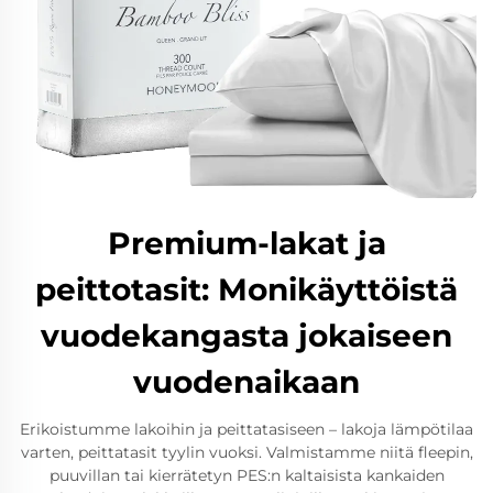
Premium-lakat ja
peittotasit: Monikäyttöistä
vuodekangasta jokaiseen
vuodenaikaan
Erikoistumme lakoihin ja peittatasiseen – lakoja lämpötilaa
varten, peittatasit tyylin vuoksi. Valmistamme niitä fleepin,
puuvillan tai kierrätetyn PES:n kaltaisista kankaiden