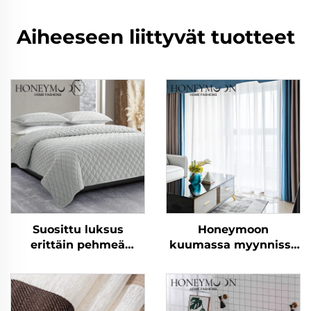
Aiheeseen liittyvät tuotteet
Suosittu luksus
Honeymoon
erittäin pehmeä
kuumassa myynnissä
räätälöity moderni
luonnonpehmeät
peitepaketti
verhot, yksivärinen
kuningaspeite 3 kpl
eristetty rei'itetty
pimeysverho