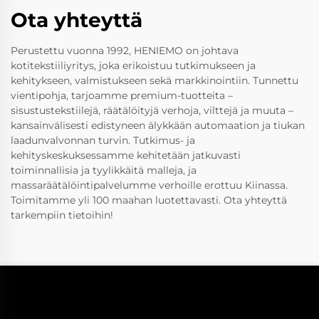
Ota yhteyttä
Perustettu vuonna 1992, HENIEMO on johtava
kotitekstiiliyritys, joka erikoistuu tutkimukseen ja
kehitykseen, valmistukseen sekä markkinointiin. Tunnettu
vientipohja, tarjoamme premium-tuotteita –
sisustustekstiilejä, räätälöityjä verhoja, vilttejä ja muuta –
kansainvälisesti edistyneen älykkään automaation ja tiukan
laadunvalvonnan turvin. Tutkimus- ja
kehityskeskuksessamme kehitetään jatkuvasti
toiminnallisia ja tyylikkäitä malleja, ja
massaräätälöintipalvelumme verhoille erottuu Kiinassa.
Toimitamme yli 100 maahan luotettavasti. Ota yhteyttä
tarkempiin tietoihin!