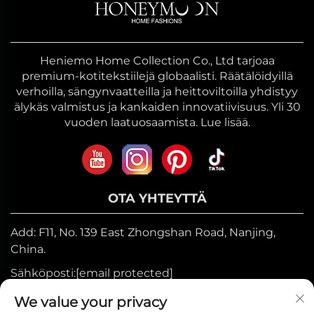
Heniemo Home Collection Co., Ltd tarjoaa
premium-kotitekstiilejä globaalisti. Räätälöidyillä
verhoilla, sängynvaatteilla ja heittoviltoilla yhdistyy
älykäs valmistus ja kankaiden innovatiivisuus. Yli 30
vuoden laatuosaamista. Lue lisää.
OTA YHTEYTTÄ
Add: F11, No. 139 East Zhongshan Road, Nanjing,
China.
Sähköposti:
[email protected]
Mobiili:
+86-17327710449
We value your privacy