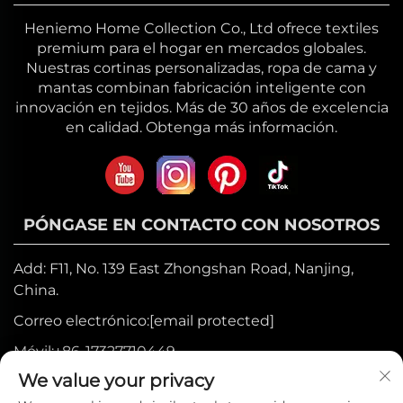
Heniemo Home Collection Co., Ltd ofrece textiles
premium para el hogar en mercados globales.
Nuestras cortinas personalizadas, ropa de cama y
mantas combinan fabricación inteligente con
innovación en tejidos. Más de 30 años de excelencia
en calidad. Obtenga más información.
PÓNGASE EN CONTACTO CON NOSOTROS
Add: F11, No. 139 East Zhongshan Road, Nanjing,
China.
Correo electrónico:
[email protected]
Móvil:
+86-17327710449
We value your privacy
Tel.:
+86-025-84573776