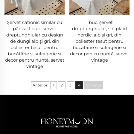
Șervet cationic similar cu
1 buc. șervet
pânza, 1 buc., șervet
dreptunghiular, stil plaid
dreptunghiular cu design
nordic, alb și gri, din
de dungi alb și gri, din
poliester țesut pentru
poliester țesut pentru
bucătărie și sufragerie și
bucătărie și sufragerie și
decor pentru nuntă, șervet
decor pentru nuntă, șervet
vintage
vintage
Anterior
1
2
3
4
Următor