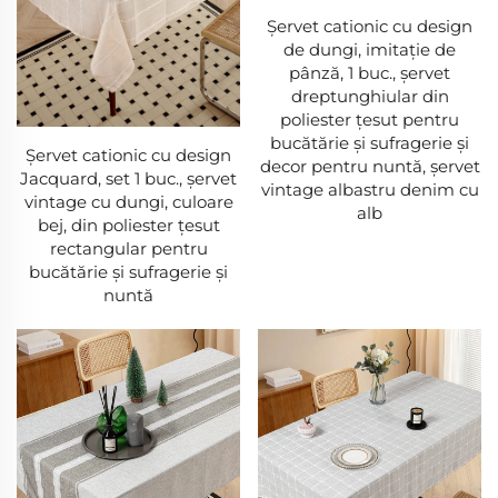
Șervet cationic cu design
de dungi, imitație de
pânză, 1 buc., șervet
dreptunghiular din
poliester țesut pentru
bucătărie și sufragerie și
Șervet cationic cu design
decor pentru nuntă, șervet
Jacquard, set 1 buc., șervet
vintage albastru denim cu
vintage cu dungi, culoare
alb
bej, din poliester țesut
rectangular pentru
bucătărie și sufragerie și
nuntă