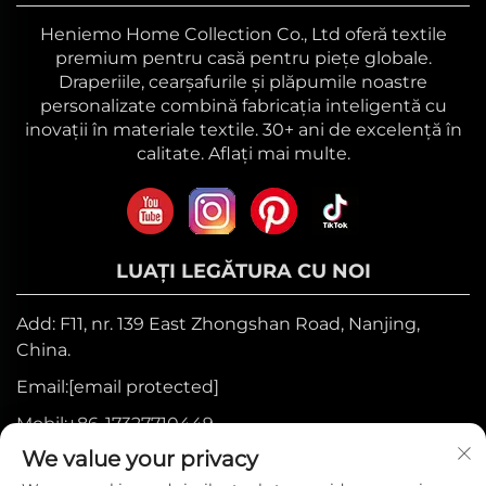
Heniemo Home Collection Co., Ltd oferă textile
premium pentru casă pentru piețe globale.
Draperiile, cearșafurile și plăpumile noastre
personalizate combină fabricația inteligentă cu
inovații în materiale textile. 30+ ani de excelență în
calitate. Aflați mai multe.
LUAȚI LEGĂTURA CU NOI
Add: F11, nr. 139 East Zhongshan Road, Nanjing,
China.
Email:
[email protected]
Mobil:
+86-17327710449
We value your privacy
Tel:
+86-025-84573776