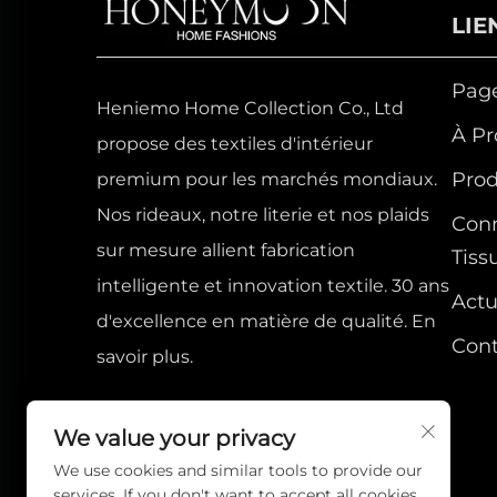
LIE
Page
Heniemo Home Collection Co., Ltd
À Pr
propose des textiles d'intérieur
Prod
premium pour les marchés mondiaux.
Nos rideaux, notre literie et nos plaids
Conn
sur mesure allient fabrication
Tiss
intelligente et innovation textile. 30 ans
Actu
d'excellence en matière de qualité. En
Con
savoir plus.
We value your privacy
We use cookies and similar tools to provide our
services. If you don't want to accept all cookies,