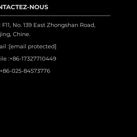
NTACTEZ-NOUS
 F11, No. 139 East Zhongshan Road,
ing, Chine.
il :
[email protected]
le :
+86-17327710449
+86-025-84573776