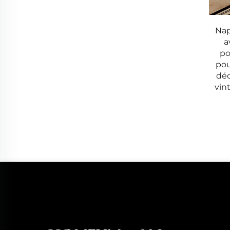
Nap
a
po
pou
déc
vin