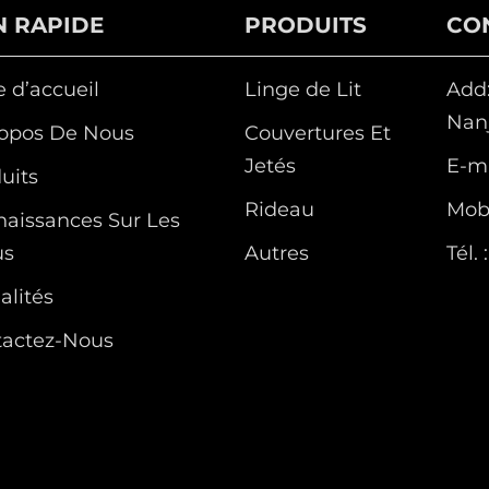
N RAPIDE
PRODUITS
CO
 d’accueil
Linge de Lit
Add:
Nanj
opos De Nous
Couvertures Et
Jetés
E-ma
uits
Rideau
Mobi
aissances Sur Les
us
Autres
Tél. :
alités
tactez-Nous