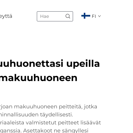
eyttä
FI
uhuonettasi upeilla
 makuuhuoneen
rjoan makuuhuoneen peitteitä, jotka
minnallisuuden täydellisesti.
iaaleista valmistetut peitteet lisäävät
nssia. Asettakoot ne sängyllesi