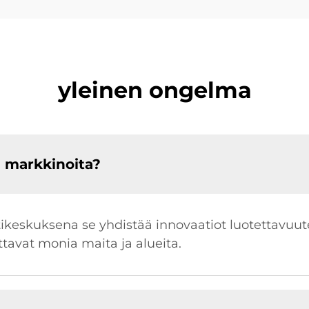
yleinen ongelma
 markkinoita?
entikeskuksena se yhdistää innovaatiot luotettavuu
ttavat monia maita ja alueita.