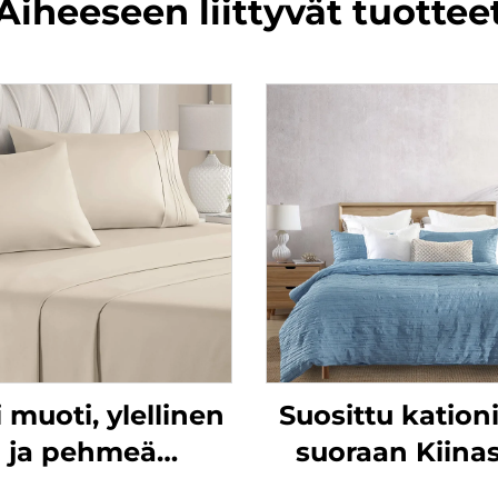
Aiheeseen liittyvät tuottee
 muoti, ylellinen
Suosittu kation
ja pehmeä
suoraan Kiinas
eseitsi, joka on
mikrokuituin