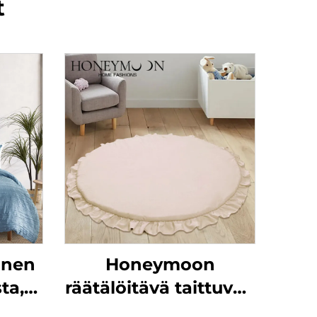
t
inen
Honeymoon
ta,
räätälöitävä taittuvan
en
lapsen jumalallinen