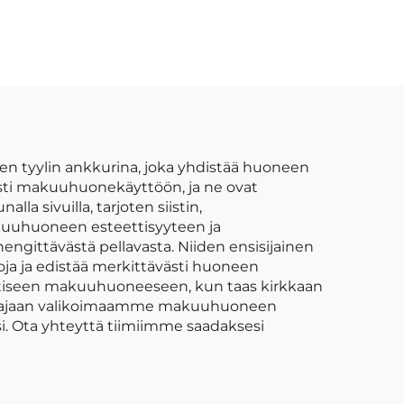
rinen
nukkumisaktiivisuuslapsen
o
ryömimisurheiluhytti
leikkimatto vauvan
leikki-ikäisille
 tyylin ankkurina, joka yhdistää huoneen
esti makuuhuonekäyttöön, ja ne ovat
la sivuilla, tarjoten siistin,
akuuhuoneen esteettisyyteen ja
engittävästä pellavasta. Niiden ensisijainen
oja ja edistää merkittävästi huoneen
alistiseen makuuhuoneeseen, kun taas kirkkaan
stu laajaan valikoimaamme makuuhuoneen
asi. Ota yhteyttä tiimiimme saadaksesi