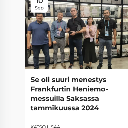
10
Sep
Se oli suuri menestys
Frankfurtin Heniemo-
messuilla Saksassa
tammikuussa 2024
KATSO LISÄÄ