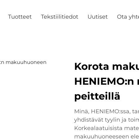
Tuotteet
Tekstiilitiedot
Uutiset
Ota yht
Korota maku
HENIEMO:n
peitteillä
Minä, HENIEMO:ssa, ta
yhdistävät tyylin ja toi
Korkealaatuisista mater
makuuhuoneeseen elega