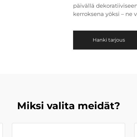
päivällä dekoratiivisee
kerroksena yöksi – ne v
Hanki tarjous
Miksi valita meidät?