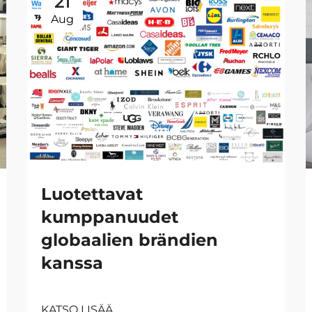
21
Aug
Luotettavat
kumppanuudet
globaalien brändien
kanssa
KATSO LISÄÄ