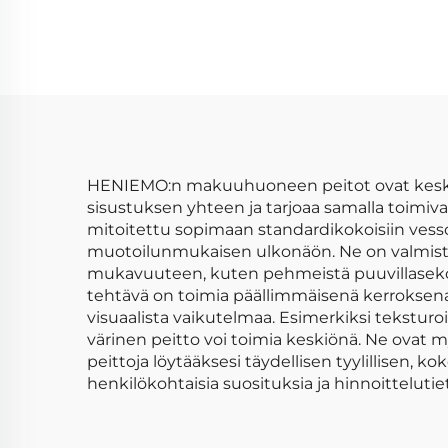
pehmeä
villapäällysteinen
mikr
kääntyvä
90
makuuhuoneen
yk
viltti- ja peittojoukko
v
HENIEMO:n makuuhuoneen peitot ovat keskei
sisustuksen yhteen ja tarjoaa samalla toimi
mitoitettu sopimaan standardikokoisiin vessoihin
muotoilunmukaisen ulkonäön. Ne on valmiste
mukavuuteen, kuten pehmeistä puuvillasekoist
tehtävä on toimia päällimmäisenä kerroksena 
visuaalista vaikutelmaa. Esimerkiksi teksturo
värinen peitto voi toimia keskiönä. Ne ovat
peittoja löytääksesi täydellisen tyylillisen, 
henkilökohtaisia suosituksia ja hinnoittelutiet