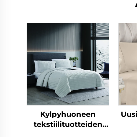
Kylpyhuoneen
Uusi
tekstiilituotteiden
myyntituote,
vuod