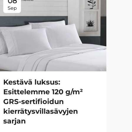
08
0
Sep
Se
Kestävä luksus:
Ty
Esittelemme 120 g/m²
g/
GRS-sertifioidun
vil
kierrätysvillasävyjen
sarjan
KAT