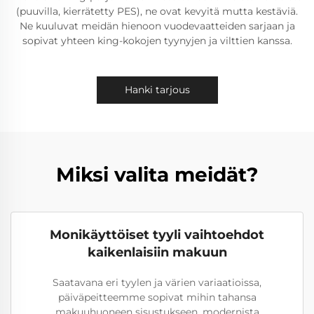
(puuvilla, kierrätetty PES), ne ovat kevyitä mutta kestäviä.
Ne kuuluvat meidän hienoon vuodevaatteiden sarjaan ja
sopivat yhteen king-kokojen tyynyjen ja vilttien kanssa.
Hanki tarjous
Miksi valita meidät?
Monikäyttöiset tyyli vaihtoehdot
kaikenlaisiin makuun
Saatavana eri tyylen ja värien variaatioissa,
päiväpeitteemme sopivat mihin tahansa
makuuhuoneen sisustukseen, modernista