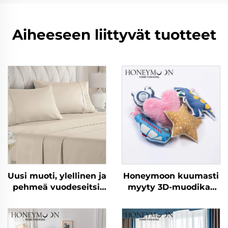
Aiheeseen liittyvät tuotteet
Uusi muoti, ylellinen ja
Honeymoon kuumasti
pehmeä vuodeseitsi,
myyty 3D-muodikas
joka on tehty
sohvakoriste Lasten
mikrokuitukankaasta,
kodin
90 g/m², esipesu,
tyynynpäällykset