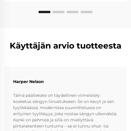
Käyttäjän arvio tuotteesta
Harper Nelson
Tämä päällekate on täydellinen viimeistely
kosketus sängyn liinustukseen. Se on kevyt ja sen
tyylikkäässä, modernissa suunnittelussa on
erityinen tyylikkyys, joka nostaa sängyn ulkonäköä.
Kanki on pehmeä ja sillä on miellyttävä
pintarakenteen tuntuma – se ei tunnu ohut- tai