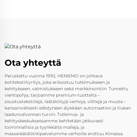
Ota yhteyttä
Perustettu vuonna 1992, HENIEMO on johtava
kotitekstiiliyritys, joka erikoistuu tutkimukseen ja
kehitykseen, valmistukseen sekä markkinointiin. Tunnettu
vientipohja, tarjoamme premium-tuotteita –
sisustustekstiilejä, räätälöityjä verhoja, vilttejä ja muuta –
kansainvälisesti edistyneen älykkään automaation ja tiukan
laadunvalvonnan turvin. Tutkimus- ja
kehityskeskuksessamme kehitetään jatkuvasti
toiminnallisia ja tyylikkäitä malleja, ja
massaräätälöintipalvelumme verhoille erottuu Kiinassa.