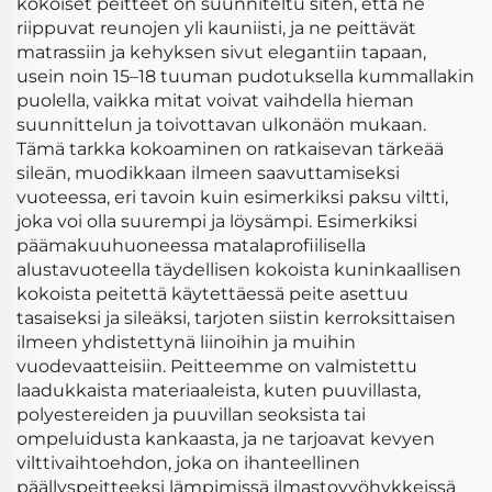
kokoiset peitteet on suunniteltu siten, että ne
riippuvat reunojen yli kauniisti, ja ne peittävät
matrassiin ja kehyksen sivut elegantiin tapaan,
usein noin 15–18 tuuman pudotuksella kummallakin
puolella, vaikka mitat voivat vaihdella hieman
suunnittelun ja toivottavan ulkonäön mukaan.
Tämä tarkka kokoaminen on ratkaisevan tärkeää
sileän, muodikkaan ilmeen saavuttamiseksi
vuoteessa, eri tavoin kuin esimerkiksi paksu viltti,
joka voi olla suurempi ja löysämpi. Esimerkiksi
päämakuuhuoneessa matalaprofiilisella
alustavuoteella täydellisen kokoista kuninkaallisen
kokoista peitettä käytettäessä peite asettuu
tasaiseksi ja sileäksi, tarjoten siistin kerroksittaisen
ilmeen yhdistettynä liinoihin ja muihin
vuodevaatteisiin. Peitteemme on valmistettu
laadukkaista materiaaleista, kuten puuvillasta,
polyestereiden ja puuvillan seoksista tai
ompeluidusta kankaasta, ja ne tarjoavat kevyen
vilttivaihtoehdon, joka on ihanteellinen
päällyspeitteeksi lämpimissä ilmastovyöhykkeissä