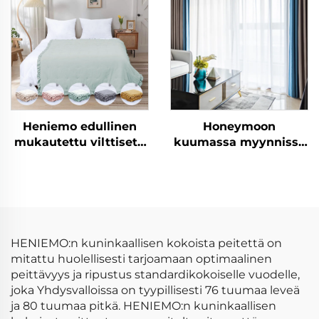
yksivärinen, sopii
tyynyverhot
kaikkiin
makuuhuoneeseen
vuodenaikoihin
Heniemo edullinen
Honeymoon
mukautettu vilttisetti
kuumassa myynnissä
pehmeä viltti
luonnonpehmeät
vilttipeite
verhot, yksivärinen
eristetty rei'itetty
pimeysverho
ikkunaan
HENIEMO:n kuninkaallisen kokoista peitettä on
mitattu huolellisesti tarjoamaan optimaalinen
peittävyys ja ripustus standardikokoiselle vuodelle,
joka Yhdysvalloissa on tyypillisesti 76 tuumaa leveä
ja 80 tuumaa pitkä. HENIEMO:n kuninkaallisen