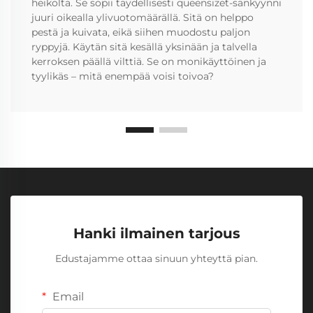
heikolta. Se sopii täydellisesti queensizet-sänkyynni
juuri oikealla ylivuotomäärällä. Sitä on helppo
pestä ja kuivata, eikä siihen muodostu paljon
ryppyjä. Käytän sitä kesällä yksinään ja talvella
kerroksen päällä vilttiä. Se on monikäyttöinen ja
tyylikäs – mitä enempää voisi toivoa?
Hanki ilmainen tarjous
Edustajamme ottaa sinuun yhteyttä pian.
Email