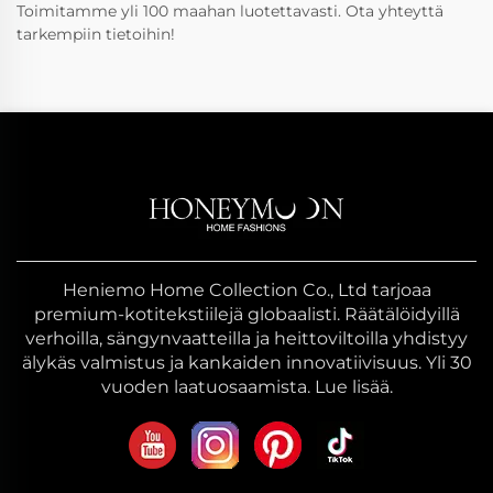
Toimitamme yli 100 maahan luotettavasti. Ota yhteyttä
tarkempiin tietoihin!
Heniemo Home Collection Co., Ltd tarjoaa
premium-kotitekstiilejä globaalisti. Räätälöidyillä
verhoilla, sängynvaatteilla ja heittoviltoilla yhdistyy
älykäs valmistus ja kankaiden innovatiivisuus. Yli 30
vuoden laatuosaamista. Lue lisää.