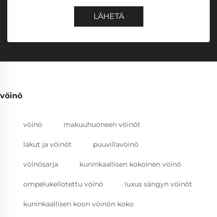
LÄHETÄ
vöinö
vöinö
makuuhuoneen vöinöt
lakut ja vöinöt
puuvillavöinö
vöinösarja
kuninkaallisen kokoinen vöinö
ompelukellotettu vöinö
luxus sängyn vöinöt
kuninkaallisen koon vöinön koko