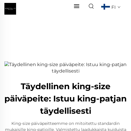
FI
Täydellinen king-size
päiväpeite: Istuu king-patjan
täydellisesti
King-size päiväpeitteemme on mitoitettu standardin
mukaisille king-patjoille. Valmistettu laadukkaista kuiduista