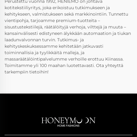
Perustettu vuonna 1992, HENIEMO on johtava
kotitekstiiliyritys, joka erikoistuu tutkimukseen ja
kehitykseen, valmistukseen sekä markkinointiin. Tunnettu
vientipohja, tarjoamme premium-tuotteita –
sisustustekstiilejä, räätälöityjä verhoja, vilttejä ja muuta –
kansainvälisesti edistyneen älykkään automaation ja tiukan
laadunvalvonnan turvin. Tutkimus- ja
kehityskeskuksessamme kehitetään jatkuvasti
toiminnallisia ja tyylikkäitä malleja, ja
massaräätälöintipalvelumme verhoille erottuu Kiinassa.
Toimitamme yli 100 maahan luotettavasti. Ota yhteyttä
tarkempiin tietoihin!