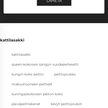
LÄHETÄ
kattilasakki
kattilasakki
queen-kokoisen sängyn vuodepeitesetti
kungin koko peitto
peittojoukko
makuuhuoneen peitteet
kuningaskokoisen peiton koko
päiväpeitilakanat
kevyt peittojoukot