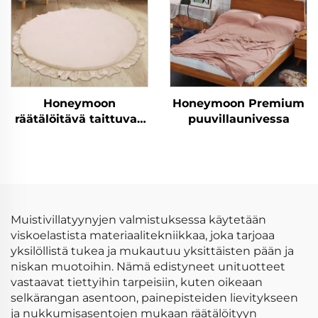
Honeymoon
Honeymoon Premium
räätälöitävä taittuvan
puuvillaunivessa
lapsen jumalallinen
nukkumisaktiivisuuslapsen
ryömimisurheiluhytti
leikkimatto vauvan
leikki-ikäisille
Muistivillatyynyjen valmistuksessa käytetään
viskoelastista materiaalitekniikkaa, joka tarjoaa
yksilöllistä tukea ja mukautuu yksittäisten pään ja
niskan muotoihin. Nämä edistyneet unituotteet
vastaavat tiettyihin tarpeisiin, kuten oikeaan
selkärangan asentoon, painepisteiden lievitykseen
ja nukkumisasentojen mukaan räätälöityyn