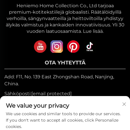
Heniemo Home Collection Co., Ltd tarjoaa
premium-kotitekstiilejä globaalisti. Räätälöidyillä
verhoilla, sängynvaatteilla ja heittoviltoilla yhdistyy
älykäs valmistus ja kankaiden innovatiivisuus. Yli 30
vuoden laatuosaamista. Lue lisää.
OTA YHTEYTTÄ
Add: F11, No. 139 East Zhongshan Road, Nanjing,
China.
Sähköposti:
[email protected]
Mobiili:
+86-17327710449
We value your privacy
Puh:
+86-025-84573776
We use cookies and similar tools to provide our services.
If you don't want to accept all cookies, click Personalize
cookies.