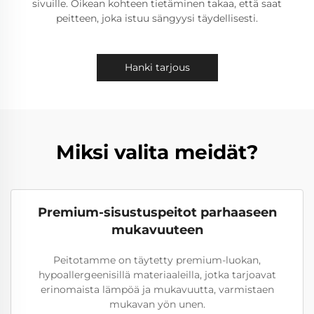
sivuille. Oikean kohteen tietäminen takaa, että saat
peitteen, joka istuu sängyysi täydellisesti.
Hanki tarjous
Miksi valita meidät?
Premium-sisustuspeitot parhaaseen
mukavuuteen
Peitotamme on täytetty premium-luokan,
hypoallergeenisillä materiaaleilla, jotka tarjoavat
erinomaista lämpöä ja mukavuutta, varmistaen
mukavan yön unen.