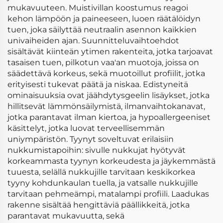
mukavuuteen. Muistivillan koostumus reagoi
kehon lämpöön ja paineeseen, luoen räätälöidyn
tuen, joka säilyttää neutraalin asennon kaikkien
univaiheiden ajan. Suunnitteluvaihtoehdot
sisältävät kiinteän ytimen rakenteita, jotka tarjoavat
tasaisen tuen, pilkotun vaa'an muotoja, joissa on
säädettävä korkeus, sekä muotoillut profiilit, jotka
erityisesti tukevat päätä ja niskaa. Edistyneitä
ominaisuuksia ovat jäähdytysgeelin lisäykset, jotka
hillitsevät lämmönsäilymistä, ilmanvaihtokanavat,
jotka parantavat ilman kiertoa, ja hypoallergeeniset
käsittelyt, jotka luovat terveellisemmän
uniympäristön. Tyynyt soveltuvat erilaisiin
nukkumistapoihin: sivulle nukkujat hyötyvät
korkeammasta tyynyn korkeudesta ja jäykemmästä
tuuesta, selällä nukkujille tarvitaan keskikorkea
tyyny kohdunkaulan tuella, ja vatsalle nukkujille
tarvitaan pehmeämpi, matalampi profiili. Laadukas
rakenne sisältää hengittäviä päällikkeitä, jotka
parantavat mukavuutta, sekä