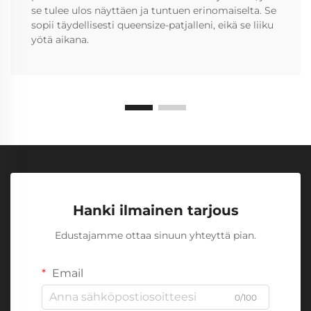
se tulee ulos näyttäen ja tuntuen erinomaiselta. Se
sopii täydellisesti queensize-patjalleni, eikä se liiku
yötä aikana.
Hanki ilmainen tarjous
Edustajamme ottaa sinuun yhteyttä pian.
Email
0/100