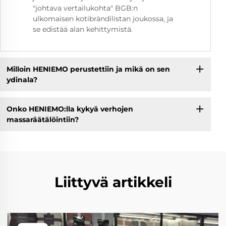
"johtava vertailukohta" BGB:n
ulkomaisen kotibrändilistan joukossa, ja
se edistää alan kehittymistä.
Milloin HENIEMO perustettiin ja mikä on sen
ydinala?
Onko HENIEMO:lla kykyä verhojen
massaräätälöintiin?
Liittyvä artikkeli