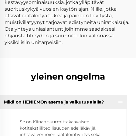
kestävyysominaisuuksia, jotka ylläpitävät
suorituskykyä vuosien käytön ajan. Niille, jotka
etsivät räätälöityä tukea ja paineen lievitystä,
muistivillatyynyt tarjoavat edistyneitä uniratkaisuja.
Ota yhteys uniasiantuntijoihimme saadaksesi
ohjausta tiheyden ja suunnittelun valinnassa
yksilöllisiin unitarpeisiin.
yleinen ongelma
Mikä on HENIEMOn asema ja vaikutus alalla?
Se on Kiinan suurmittakaavaisen
kotitekstiiliteollisuuden edelläkävijä,
johtava verhojen räätälöintiyritys sekä