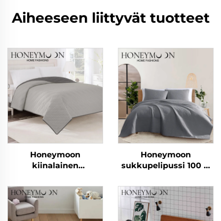
Aiheeseen liittyvät tuotteet
Honeymoon
Honeymoon
kiinalainen
sukkupelipussi 100 %
mikrokuituvilla
puuvilla
kevätsiilto peitevillas
mikrokuituvilla
peitevillas