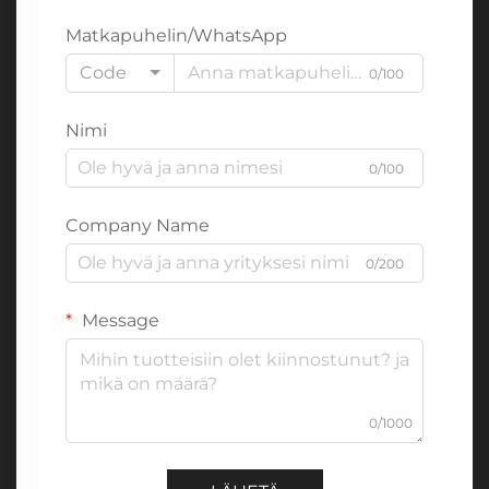
Matkapuhelin/WhatsApp
Code
0/100
Nimi
0/100
Company Name
0/200
Message
0/1000