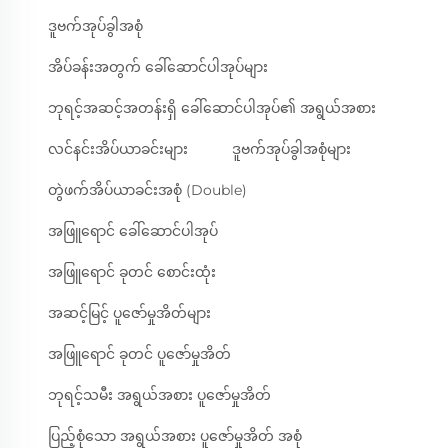
ဒူဗက်အုပ်ခွါအစုံ
အိပ်ခန်းအတွက် ခေါ်ဆောင်ပါအုပ်များ
ဘုရင့်အဆင့်အတန်းရှိ ခေါ်ဆောင်ပါအုပ်၏ အရွယ်အစား
လင်နင်းအိပ်ယာခင်းများ
ဒူဗက်အုပ်ခွါအစုံများ
တွဲဖက်အိပ်ယာခင်းအစုံ (Double)
အဖြူရောင် ခေါ်ဆောင်ပါအုပ်
အဖြူရောင် ခုတင် စောင်းထုံး
အဆင့်မြင့် ပူဇော်မှုအိတ်များ
အဖြူရောင် ခုတင် ပူဇော်မှုအိတ်
ဘုရင့်သမီး အရွယ်အစား ပူဇော်မှုအိတ်
ပြည့်စုံသော အရွယ်အစား ပူဇော်မှုအိတ် အစုံ