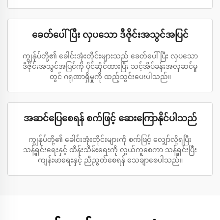
ခေတ်ပေါ်ပြီး လှပသော ဒီဇိုင်းအသွင်အပြင်
ကျွန်ုပ်တို့၏ ခေါင်းအုံးတိုင်းများသည် ခေတ်ပေါ်ပြီး လှပသော
ဒီဇိုင်းအသွင်အပြင်ကို ပိုင်ဆိုင်ထားပြီး သင့်အိပ်ခန်းအလှဆင်မှု
တွင် ဂရုဏာရှိမှုကို ထည့်သွင်းပေးပါသည်။
အဆင်ပြေစေရန် စက်ဖြင့် ဆေးကြောနိုင်ပါသည်
ကျွန်ုပ်တို့၏ ခေါင်းအုံးတိုင်းများကို စက်ဖြင့် လျှော်လို့ရပြီး
သန့်ရှင်းရေးနှင့် ထိန်းသိမ်းရေးကို လွယ်ကူစေကာ သန့်ရှင်းပြီး
ကျန်းမာရေးနှင့် ညီညွတ်စေရန် သေချာစေပါသည်။