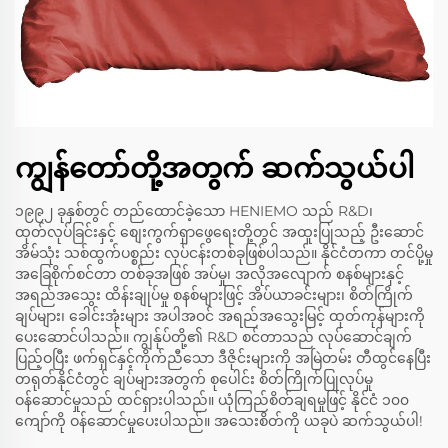
ကျွန်တော်တို့အတွက် ဆက်သွယ်ပါ
၁၉၉၂ ခုနှစ်တွင် တည်ထောင်ခဲ့သော HENIEMO သည် R&D၊
ထုတ်လုပ်ခြင်းနှင့် စျေးကွက်ရှာဖွေရေးတို့တွင် အထူးပြုသည့် ဦးဆောင်
အိမ်သုံး သစ်ထွက်ပစ္စည်း လုပ်ငန်းတစ်ခုဖြစ်ပါသည်။ နိုင်ငံတကာ တင်ပို့မှု
အခြေစိုက်စင်တာ တစ်ခုအဖြစ် အပ်မှု၊ အလိုအလျောက် စနစ်များနှင့်
အရည်အသွေး ထိန်းချုပ်မှု စနစ်များဖြင့် အိပ်ယာခင်းများ၊ စိတ်ကြိုက်
ချပ်များ၊ ခေါင်းအုံးများ အပါအဝင် အရည်အသွေးမြင့် ထုတ်ကုန်များကို
ပေးဆောင်ပါသည်။ ကျွန်ုပ်တို့၏ R&D စင်တာသည် လုပ်ဆောင်ချက်
ပြည့်ဝပြီး ဖက်ရှင်နှင့်ကိုက်ညီသော ဒီဇိုင်းများကို အမြဲတမ်း တီထွင်နေပြီး
တရုတ်နိုင်ငံတွင် ချပ်များအတွက် စုပေါင်း စိတ်ကြိုက်ပြုလုပ်မှု
ဝန်ဆောင်မှုသည် ထင်ရှားပါသည်။ ယုံကြည်စိတ်ချရမှုဖြင့် နိုင်ငံ ၁၀၀
ကျော်ကို ဝန်ဆောင်မှုပေးပါသည်။ အသေးစိတ်ကို ယခုပဲ ဆက်သွယ်ပါ!