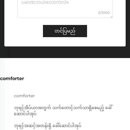
0/1000
တင်ပြမည်
comforter
comforter
ဘုရင့်အိပ်ယာအတွက် သက်တောင့်သက်သာရှိစေမည့် ခေါ်
ဆောင်ပါအုပ်
ဘုရင့်အဆင့်အတန်းရှိ ခေါ်ဆောင်ပါအုပ်