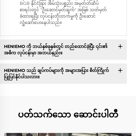
BGB နိုင်ငံခြား အိမ်သုံးပစ္စည်း အမှတ်တံဆိပ်
စာရင်းတွင် "ဦးဆောင်မှတ်ချက်" အဖြစ် သတ်မှတ်
ခံထားရပြီး လုပ်ငန်းတိုးတက်မှုကို ဦးဆောင်
လှုံ့ဆော်ပေးနေပါသည်။
HENIEMO ကို ဘယ်နှစ်ခုနှစ်တွင် တည်ထောင်ခဲ့ပြီး ၎င်း၏
အဓိက လုပ်ငန်းမှာ အဘယ်နည်း။
HENIEMO သည် ချပ်ကပ်များကို အများအပြား စိတ်ကြိုက်
ပြုပြင်နိုင်ပါသလား။
ပတ်သက်သော ဆောင်းပါတီ