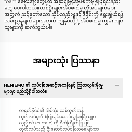
foam ခေါင်းအုံးတွေဟာ အဆင့်မြင့်အိပ်စက်မှု ဖြေရှင်းနည်း
တွေ ပေးပါတယ်။ တစ်ဦးချင်းအိပ်စက်မှု လိုအပ်ချက်များ
အတွက် သင့်တော်သော သိပ်သည်းမှုနှင့် ဒီဇိုင်းကို ရွေးချယ်ရန်
လမ်းညွှန်ချက်များအတွက် ကျွန်ုပ်တို့ရဲ့ အိပ်စက်မှု ကျွမ်းကျင်
သူများကို ဆက်သွယ်ပါ။
အများသုံး ပြဿနာ
HENIEMO ၏ လုပ်ငန်းအဆင့်အတန်းနှင့် ဩဇာလွှမ်းမိုးမှု
များမှာ မည်သို့ရှိပါသလဲ။
တရုတ်နိုင်ငံ၏ အိမ်သုံး သစ်ထုတ်ကုန်
ထုတ်လုပ်မှုကို စံပြုလုပ်ဆောင်သူဖြစ်ပြီး ချုပ်
လှည့်စင် (curtain) ကို စိတ်ကြိုက်ပြုပြင်
ထုတ်လုပ်သည့် ဦးဆောင်လုပ်ငန်းတစ်ခုဖြစ်ကာ