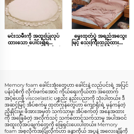
မင်းသမီးကို အထူးပြုလုပ်
မွေးထုတ်ပွဲ အရည်အသွေး
ထားသော ပေါင်း၍ရသော
မြင့် သေးကြီးထည့်ထားသော
ကလေးငယ်များအတွက် ယို
အိပ်ပျော်ခြင်းအိတ်
ဂါလေ့ကျင့်ခန်း အိပ်စက်ခြင်း
လှုပ်ရှားမှု ကလေးငယ်များ
တွားသွားရန် ဂျင်မ်
ကစားကွင်း ကလေး
ကစားကွင်း ကုန်ပစ္စည်းများ
Memory foam ခေါင်းအုံးတွေဟာ ခေါင်းနဲ့ လည်ပင်းရဲ့ အပြင်
ပန်းပုံစံကို လိုက်ဖက်အောင် ကိုယ်ရေးကိုယ်တာ အထောက်
အပံ့ပေးဖို့ viscoelastic ပစ္စည်း နည်းပညာကို သုံးပါတယ်။ ဒီ
အဆင့်မြင့် အိပ်စက်မှု ထုတ်ကုန်တွေဟာ ကျောရိုးရဲ့ မှန်ကန်တဲ့
ညှိနှိုင်းမှု၊ ဖိအားအမှတ် သက်သာမှု၊ အိပ်စက်တဲ့ အနေအထား
ကို အခြေခံတဲ့ အလိုက်သင့် သက်တောင့်သက်သာမှု အပါအဝင်
အထူးလိုအပ်ချက်တွေကို ဖြေရှင်းပေးပါတယ်။ Memory
foam အစုလိုက်အပြုံလိုက်ဟာ ခန္ဓာကိုယ် အပူနဲ့ အလေးချိန်ကို