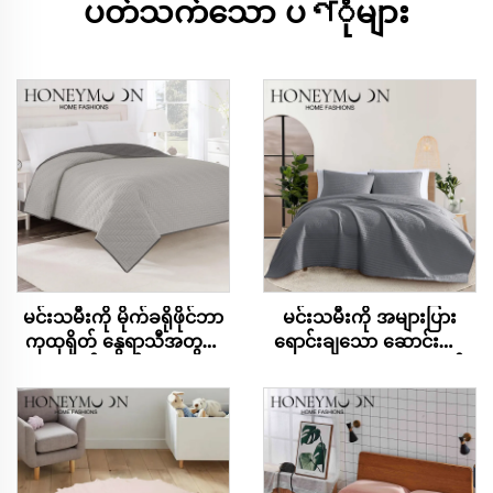
ပတ်သက်သော ပণုံများ
မင်းသမီးကို မိုက်ခရိုဖိုင်ဘာ
မင်းသမီးကို အများပြား
ကုထုရှိတ် နွေရာသီအတွက်
ရောင်းချသော ဆောင်းယာ
ကုထုရှိတ် အုတ်အကာများ
အစုံအစုံ 100% ကော့တန်
ဆိုးထားသော အုတ်အကာ
မိုက်ခရိုဖိုင်ဘာ ကုထုရှိတ်
များ နှင့် ဖုံးအုပ်ရန် အကာ
ဆိုးထားသော အုတ်အကာ
များ
များ နှင့် ဖုံးအုပ်ရန် အကာ
များ