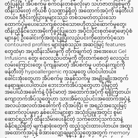
တုံ့ပြန်ပြီး အိပ်စက်မှု စက်ဝန်းတစ်ခုလုံးမှာ သဟဇာတဖြစ်မှုကို
ထိန်းသိမ်းတဲ့ ကိုယ်စီ ပုံသဏ္ဌာန်ရှိတဲ့ အထောက်အပံ့ကို ဖန်တီးပါ
တယ်။ ဒီဇိုင်းကွဲပြားမှုများသည် တစ်သမတ်တည်းသော
ထောက်ပံ့မှုပေးသောကျစ်လစ်သောဗဟိုတည်ဆောက်မှုတွေ၊
ထိန်းညှိနိုင်သောအမိုးကိုခွင့်ပြုသော အပိုင်းပိုင်းစုတ်ဖော့ဖော့ပုံစံ
များနှင့် ဦးခေါင်းကိုအထူးပြုပြီးလည်ပင်းကိုထောက်ပံ့သော
contoured profiles များဖြစ်သည်။ အဆင့်မြင့် features
တွေထဲမှာ အပူထိန်းသိမ်းမှုကို တိုက်ဖျက်တဲ့ အအေးပေး Gel
Infusions တွေ၊ လေလည်ပတ်မှုကို တိုးတက်စေတဲ့ လေသွင်း
လမ်းကြောင်းတွေ၊ ပိုကျန်းမာတဲ့ အိပ်စက်မှု ပတ်ဝန်းကျင်ကို
ဖန်တီးတဲ့ hypoallergenic ကုသမှုတွေ ပါဝင်ပါတယ်။
ခေါင်းအုံးတွေဟာ အိပ်စက်မှု အနှစ်သက်မှု အမျိုးမျိုးအတွက်
နေရာချပေးပါတယ်။ ဘေးဘက်အိပ်သူတွေဟာ ပိုမြင့်တဲ့
အပေါ်ယံအခေါက်နဲ့ ပိုခိုင်မာတဲ့ အထောက်အပံ့ကို ရရှိကြတယ်၊
ကျောဘက်အိပ်သူတွေဟာ သားအိမ်လည်ပင်းအထောက်အပံ့နဲ့
အလယ်အလတ်အခေါက်ကို လိုအပ်ပြီး ဗ အရည်အသွေးမြင့်
ဆောက်လုပ်မှုမှာ နှစ်ပေါင်းများစွာ အသုံးပြုမှုအတွင်း စွမ်း
ဆောင်ရည်ကို ထိန်းသိမ်းပေးနိုင်တဲ့ သက်တောင့်သက်သာနဲ့
ခံနိုင်ရည်ရှိတဲ့ မျက်နှာဖုံးတွေကို ထည့်သွင်းထားပါတယ်။ အထူး
အထောက်အပံ့နဲ့ ဖိအားလျှော့ချမှုလိုသူတွေအတွက် memory