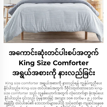
အကောင်းဆုံးတင်ပါးစပ်အတွက်
King Size Comforter
အရွယ်အစားကို နားလည်ခြင်း
King size comforter အရွယ်အစားကို နားလည်ရန် ကျွန်ုပ်ကူညီပေး
နိုင်ပါသည်။ King-size တင်ပါးစပ်အတွက် ဒီဇိုင်းထုတ်ထားသော king-
size comforter သည် လူနှစ်ယောက်အတွက် လုံလောက်စွာ ဖုံးအုပ်ပေး
နိုင်ပါသည်။ ၎င်းသည် ပုံမှန်အားဖြင့် အလျား ၁၀၈ လက်မ x ၉၂ လက်မ
ခန့်ရှိပြီး တင်ပါးစပ်၏ ဘေးဘက်များပေါ်သို့ သင့်တော်စွာ ကျဆင်းနေစေ