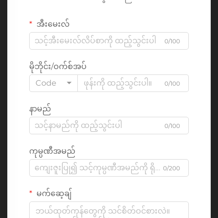
အီးမေးလ်
0/100
မိုဘိုင်း/ဝက်စ်အပ်
Code
0/100
နာမည်
0/100
ကုမ္ပဏီအမည်
0/200
မက်ဆေ့ချ်