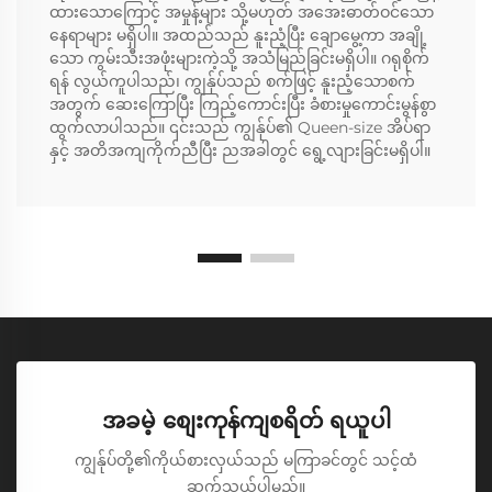
ထားသောကြောင့် အမှုန့်များ သို့မဟုတ် အအေးဓာတ်ဝင်သော
နေရာများ မရှိပါ။ အထည်သည် နူးညံ့ပြီး ချောမွေ့ကာ အချို့
သော ကွမ်းသီးအဖုံးများကဲ့သို့ အသံမြည်ခြင်းမရှိပါ။ ဂရုစိုက်
ရန် လွယ်ကူပါသည်၊ ကျွန်ုပ်သည် စက်ဖြင့် နူးညံ့သောစက်
အတွက် ဆေးကြောပြီး ကြည့်ကောင်းပြီး ခံစားမှုကောင်းမွန်စွာ
ထွက်လာပါသည်။ ၎င်းသည် ကျွန်ုပ်၏ Queen-size အိပ်ရာ
နှင့် အတိအကျကိုက်ညီပြီး ညအခါတွင် ရွေ့လျားခြင်းမရှိပါ။
အခမဲ့ စျေးကုန်ကျစရိတ် ရယူပါ
ကျွန်ုပ်တို့၏ကိုယ်စားလှယ်သည် မကြာခင်တွင် သင့်ထံ
ဆက်သွယ်ပါမည်။