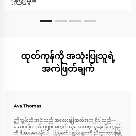
ပိုမိုကြည့်ရှုပါ။
ထုတ်ကုန်ကို အသုံးပြုသူရဲ့
အကဲဖြတ်ချက်
Ava Thomas
ဤကွမ်းသီးအဖုံးသည် အလေးချိန်အတိအကျရှိပါသည်—
ဆောင်းဦးရာသီညများအတွက် လုံလောက်စွာ ပူနွေးပြီး ကျွန်ုပ်
ကို ဖိအားမပေးနိုင်ပါ။ ဖြည့်စွက်ပစ္စည်းများကို ညီတွားတွားဖြန့်