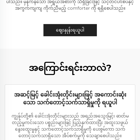
ပါသည်။ မှန်ကန်သော အရွယ်အစားကို သိရှိခြင်းဖြင့် သင့်တင်ပါးစပ်နှင့်
အကွက်ကျကျ ကိုက်ညီမည့် comforter ကို ရရှိစေပါသည်။
ဈေးနှုန်းရယူပါ
အကြောင်းရင်းဘာလဲ?
အဆင့်မြင့် ခေါင်းအုံးတိုင်းများဖြင့် အကောင်းဆုံး
သော သက်တောင့်သက်သာရှိမှုကို ရယူပါ
ကျွန်ုပ်တို့၏ ခေါင်းအုံးတိုင်းများသည် အရည်အသွေးမြင့်၊ ဓာတ်မ
တည့်မှုကင်းသော ပစ္စည်းများဖြင့် ပြည့်နှက်ထားပြီး အထူးသဖွယ်
နွေးထွေးမှုနှင့် သက်တောင့်သက်သာရှိမှုကို ပေးစွမ်းကာ သက်
တောင့်သက်သာရှိသော အိပ်စက်မှုကို သေချာစေပါသည်။