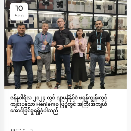
10
Sep
ဇန်နဝါရီလ ၂၀၂၄ တွင် ဂျာမနီနိုင်ငံ ဖရန်ကျွန်းတွင်
ကျင်းပသော Heniemo ပြပွဲတွင် အကြီးအကျယ်
အောင်မြင်မှုရရှိခဲ့ပါသည်