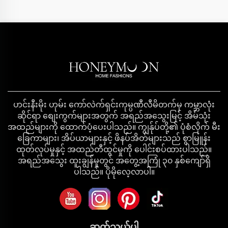
ဟင်းနီးမိုး ဟုမ်း ကော်လဲက်ရှင်းကုမ္ပဏီလီမိတက်မှ ကမ္ဘာလုံး
ဆိုင်ရာ စျေးကွက်များအတွက် အရည်အသွေးမြင့် အိမ်သုံး
အထည်များကို ထောက်ပံ့ပေးပါသည်။ ကျွန်ုပ်တို့၏ ပုံစံလိုက် မီး
ခြေကာများ၊ အိပ်ယာများနှင့် ဖိနပ်အိတ်များသည် စွာမြူန်း
ထုတ်လုပ်မှုနှင့် အထည်တီထွင်မှုကို ပေါင်းစပ်ထားပါသည်။
အရည်အသွေး ထူးချွန်မှုတွင် အတွေ့အကြုံ ၃၀ နှစ်ကျော်ရှိ
ပါသည်။ ပိုမိုလေ့လာပါ။
ဆက်သွယ်ပါ