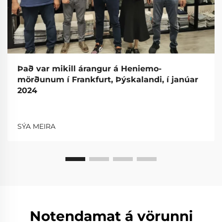
Það var mikill árangur á Heniemo-
mörðunum í Frankfurt, Þýskalandi, í janúar
2024
SÝA MEIRA
Notendamat á vörunni