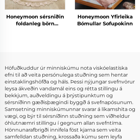
Honeymoon sérsniðin
Honeymoon Yfirleika
foldanleg börn
Bómullar Sofupokinn
hreyfinga áreynslu
svæði fyrir gólfið
Höfuðkuddur úr minniskúmu nota viskóelastíska
efni til að veita persónulega stuðning sem hentar
einstaklingshöfða og háls. Þessi nýjungar svefnvörur
leysa ákveðin vandamál eins og rétta stillingu á
bekkjum, auðveldingu á þrýstipunktum og
sérsníðinn gæðisþægindi byggð á svefnapósunum.
Samsetning minniskúmunnar svarar á líkamshita og
vægi, og býr til sérsníðinn stuðning sem viðheldur
óhlutnæmri stillingu í gegnum allan svefntíma.
Hönnunarafbrigði innifela föst kjarna sem veita
samfelldan stuðning, krossaða kúmu sem leyfa