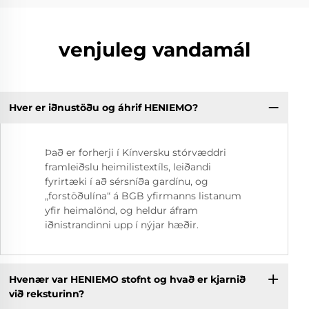
venjuleg vandamál
Hver er iðnustöðu og áhrif HENIEMO?
Það er forherji í Kínversku stórvæddri
framleiðslu heimilistextíls, leiðandi
fyrirtæki í að sérsníða gardínu, og
„forstöðulína“ á BGB yfirmanns listanum
yfir heimalönd, og heldur áfram
iðnistrandinni upp í nýjar hæðir.
Hvenær var HENIEMO stofnt og hvað er kjarnið
við reksturinn?