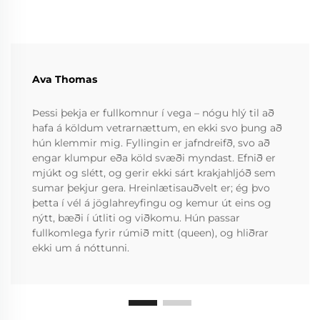
Ava Thomas
Þessi þekja er fullkomnur í vega – nógu hlý til að
hafa á köldum vetrarnættum, en ekki svo þung að
hún klemmir mig. Fyllingin er jafndreifð, svo að
engar klumpur eða köld svæði myndast. Efnið er
mjúkt og slétt, og gerir ekki sárt krakjahljóð sem
sumar þekjur gera. Hreinlætisauðvelt er; ég þvo
þetta í vél á jöglahreyfingu og kemur út eins og
nýtt, bæði í útliti og viðkomu. Hún passar
fullkomlega fyrir rúmið mitt (queen), og hliðrar
ekki um á nóttunni.