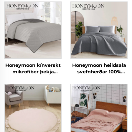
Honeymoon kínverskt
Honeymoon heildsala
mikrofíber þekja
svefnherðar 100%
sumar þekja skaut
bómullar mikrofíber
svefnpokar og hylki
þekja svefnpokar og
hylki