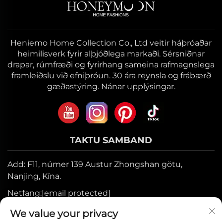
Heniemo Home Collection Co., Ltd veitir háþróaðar
heimilisverk fyrir alþjóðlega markaði. Sérsniðnar
drapar, rúmfræði og fyrirhang sameina rafmagnslega
framleiðslu við efniþróun. 30 ára reynsla og frábærð
gæðastýring. Nánar upplýsingar.
TAKTU SAMBAND
Add: F11, númer 139 Austur Zhongshan götu,
Nanjing, Kína.
Netfang:
[email protected]
Farsími:
+86-17327710449
We value your privacy