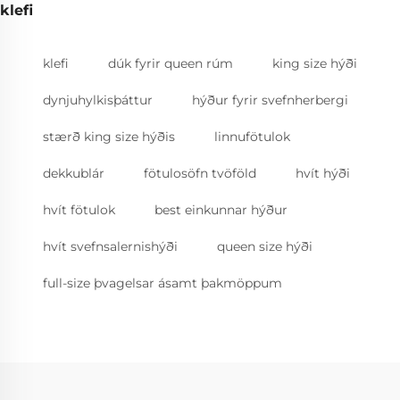
klefi
klefi
dúk fyrir queen rúm
king size hýði
dynjuhylkisþáttur
hýður fyrir svefnherbergi
stærð king size hýðis
linnufötulok
dekkublár
fötulosöfn tvöföld
hvít hýði
hvít fötulok
best einkunnar hýður
hvít svefnsalernishýði
queen size hýði
full-size þvagelsar ásamt þakmöppum