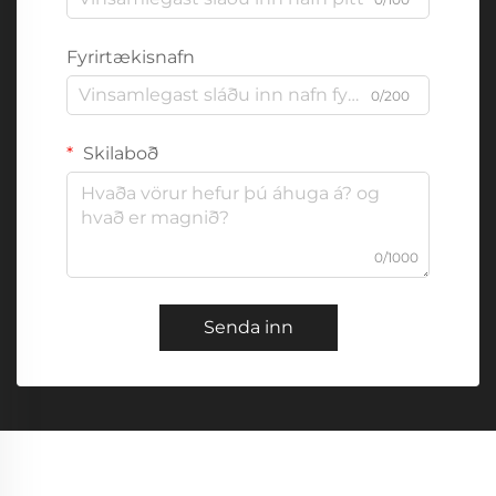
Fyrirtækisnafn
0/200
Skilaboð
0/1000
Senda inn