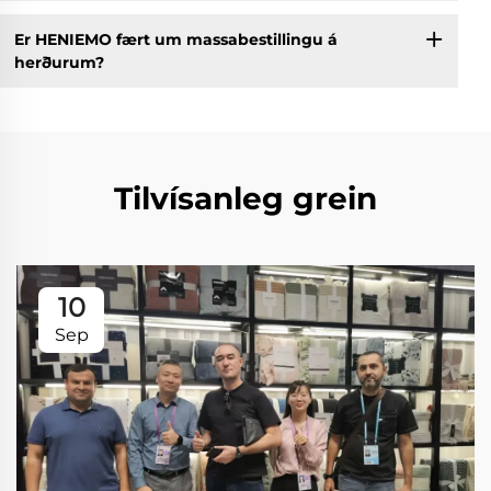
Er HENIEMO fært um massabestillingu á
herðurum?
Tilvísanleg grein
10
Sep