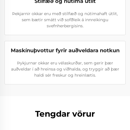
Stílfæð og nútíma útlit
Þekjarnir okkar eru með stílfæð og nútímahaft útlit,
sem bætir smátt við sofðleik á innreikingu
svefnherbergisins.
Maskínuþvottur fyrir auðveldara notkun
Þykjurnar okkar eru vélaskurðar, sem gerir þær
auðveldar í að hreinsa og viðhalda, og tryggir að þær
haldi sér freskur og hreinlætis.
Tengdar vörur