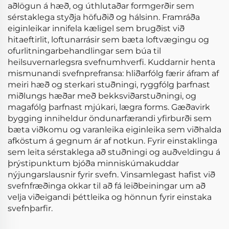
aðlögun á hæð, og úthlutaðar formgerðir sem
sérstaklega styðja höfuðið og hálsinn. Framráða
eiginleikar innifela kæligel sem brugðist við
hitaeftirlit, loftunarrásir sem bæta loftvægingu og
ofurlitningarbehandlingar sem búa til
heilsuvernarlegsra svefnumhverfi. Kuddarnir henta
mismunandi svefnprefransa: hliðarfólg færir áfram af
meiri hæð og sterkari stuðningi, ryggfólg þarfnast
miðlungs hæðar með bekksviðarstuðningi, og
magafólg þarfnast mjúkari, lægra forms. Gæðavirk
bygging inniheldur öndunarfærandi yfirburði sem
bæta viðkomu og varanleika eiginleika sem viðhalda
afköstum á gegnum ár af notkun. Fyrir einstaklinga
sem leita sérstaklega að stuðningi og auðveldingu á
þrýstipunktum bjóða minniskúmakuddar
nýjungarslausnir fyrir svefn. Vinsamlegast hafist við
svefnfræðinga okkar til að fá leiðbeiningar um að
velja viðeigandi þéttleika og hönnun fyrir einstaka
svefnþarfir.