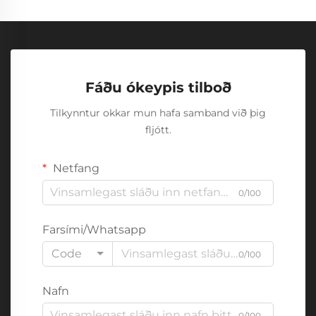
Fáðu ókeypis tilboð
Tilkynntur okkar mun hafa samband við þig
fljótt.
Netfang
0/100
Farsími/Whatsapp
Code
0/100
Nafn
0/100