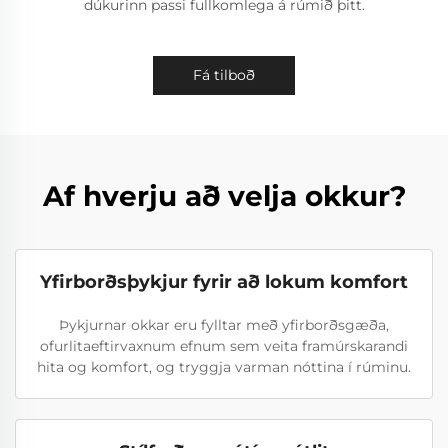
dúkurinn passi fullkomlega á rúmið þitt.
Fá tilboð
Af hverju að velja okkur?
Yfirborðsþykjur fyrir að lokum komfort
Þykjurnar okkar eru fylltar með yfirborðsgæða,
ofurlitaeftirvaxnum efnum sem veita framúrskarandi
hita og komfort, og tryggja varman nóttina í rúminu.