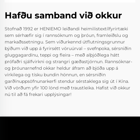
Hafðu samband við okkur
Stofnað 1992 er HENIEMO leiðandi heimilistextílfyrirtæki
sem sérhæfir sig í rannsóknum og þróun, framleiðslu og
markaðssetningu. Sem viðurkennd útflutningsgrunnur
býðum við upp á fyrirsétt vöruúrval – svefnpoka, sérsniðin
gluggagardínu, teppi og fleira – með alþjóðlega hátt
prófaðri sjálfvirkni og strangri gæðastjórnun. Rannsóknar-
og þróunarnefnd okkar heldur áfram að bjóða upp á
virkilega og tísku bundin hönnun, en sérsniðin
garðínuppsöfnunarkerfi stendur sérstaklega sig út í Kína.
Við vörðum yfir 100 lönd með traustleika. Hafist við okkur
nú til að fá frekari upplýsingar!