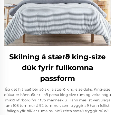
Skilning á stærð king-size
dúk fyrir fullkomna
passform
Ég get hjálpað þér að skilja stærð king-size dúks. King-size
dúkur er hönnuður til að passa king-size rúm og veita nógu
mikið yfirborð fyrir tvo manneskju. Hann mælist venjulega
um 108 tommur á 92 tommur, sem tryggir að hann fellist
fallega yfir hliðar rúmsins. Með rétta stærð tryggir þú að