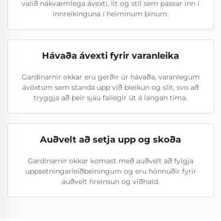
valið nákvæmlega ávexti, lit og stíl sem passar inn í
innreikinguna í heiminum þínum.
Hávaða ávexti fyrir varanleika
Gardínarnir okkar eru gerðir úr hávaða, varanlegum
ávöxtum sem standa upp við bleikun og slít, svo að
tryggja að þeir sjáu fallegir út á langan tíma.
Auðvelt að setja upp og skoða
Gardínarnir okkar komast með auðvelt að fylgja
uppsetningarleiðbeiningum og eru hönnuðir fyrir
auðvelt hreinsun og viðhald.