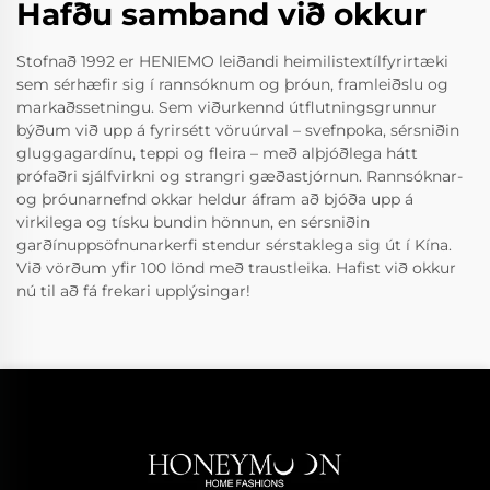
Hafðu samband við okkur
Stofnað 1992 er HENIEMO leiðandi heimilistextílfyrirtæki
sem sérhæfir sig í rannsóknum og þróun, framleiðslu og
markaðssetningu. Sem viðurkennd útflutningsgrunnur
býðum við upp á fyrirsétt vöruúrval – svefnpoka, sérsniðin
gluggagardínu, teppi og fleira – með alþjóðlega hátt
prófaðri sjálfvirkni og strangri gæðastjórnun. Rannsóknar-
og þróunarnefnd okkar heldur áfram að bjóða upp á
virkilega og tísku bundin hönnun, en sérsniðin
garðínuppsöfnunarkerfi stendur sérstaklega sig út í Kína.
Við vörðum yfir 100 lönd með traustleika. Hafist við okkur
nú til að fá frekari upplýsingar!