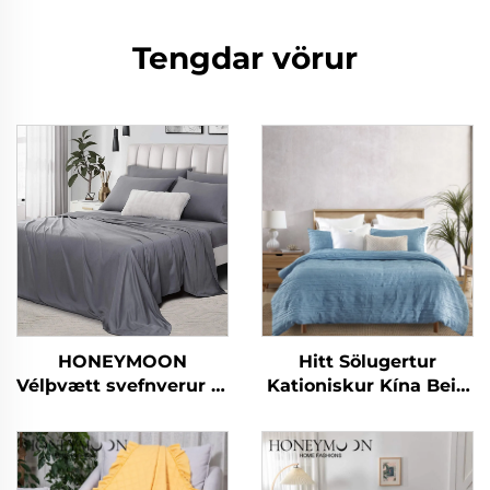
Tengdar vörur
HONEYMOON
Hitt Sölugertur
Vélþvætt svefnverur af
Kationiskur Kína Bein
300T 100% bambus í
Hálsunur Mikrofiber
sætt 4 hluta kælifriðju
Krinkla Upphengdur
mjúkar og silki fyrir
Hlífardúkasetur
queen rúm