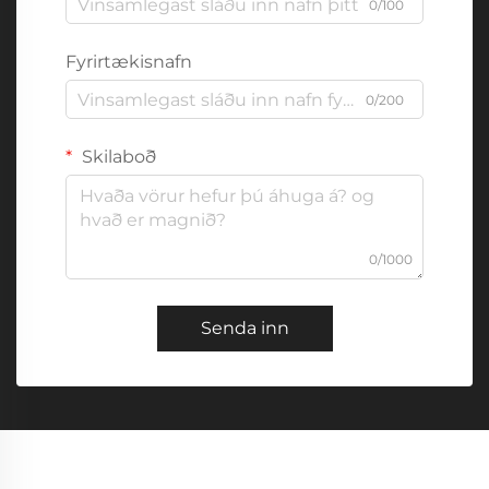
0/100
Fyrirtækisnafn
0/200
Skilaboð
0/1000
Senda inn