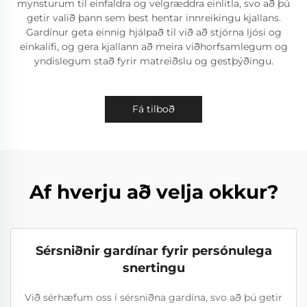
mynsturum til einfaldra og velgræddra einlitla, svo að þú
getir valið þann sem best hentar innreikingu kjallans.
Gardínur geta einnig hjálpað til við að stjórna ljósi og
einkalífi, og gera kjallann að meira viðhorfsamlegum og
yndislegum stað fyrir matreiðslu og gestþýðingu.
Fá tilboð
Af hverju að velja okkur?
Sérsniðnir gardínar fyrir persónulega
snertingu
Við sérhæfum oss í sérsniðna gardína, svo að þú getir