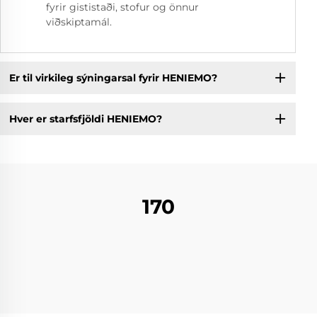
fyrir gististaði, stofur og önnur
viðskiptamál.
Er til virkileg sýningarsal fyrir HENIEMO?
Hver er starfsfjöldi HENIEMO?
170