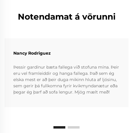
Notendamat á vörunni
Nancy Rodriguez
Þessir gardínur bæta fallega við stofuna mína. Þeir
eru vel framleiddir og hanga fallega. Það sem ég
elska mest er að þeir duga mikinn hluta af ljósinu,
sem gerir þá fullkomna fyrir kvikmyndanætur eða
þegar ég þarf að sofa lengur. Mjög mælt með!