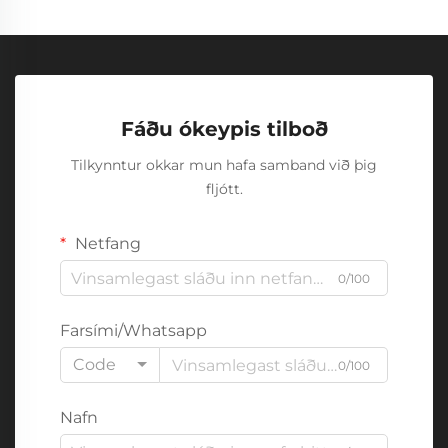
Fáðu ókeypis tilboð
Tilkynntur okkar mun hafa samband við þig
fljótt.
Netfang
0/100
Farsími/Whatsapp
Code
0/100
Nafn