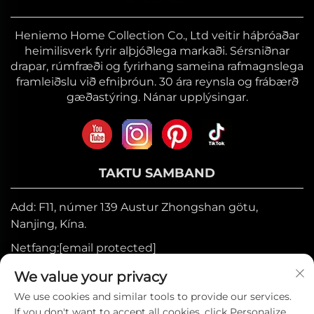
Heniemo Home Collection Co., Ltd veitir háþróaðar
heimilisverk fyrir alþjóðlega markaði. Sérsniðnar
drapar, rúmfræði og fyrirhang sameina rafmagnslega
framleiðslu við efniþróun. 30 ára reynsla og frábærð
gæðastýring. Nánar upplýsingar.
TAKTU SAMBAND
Add: F11, númer 139 Austur Zhongshan götu,
Nanjing, Kína.
Netfang:
[email protected]
Farsími:
+86-17327710449
We value your privacy
Sími:
+86-025-84573776
We use cookies and similar tools to provide our services.
If you don't want to accept all cookies, click Personalize