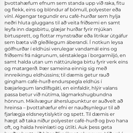
þvottahæfum efnum sem standa upp við raka, fitu
og flekk, eins og blöndur af bómull, polyester eða
vínl. Algengar tegundir eru café-hurðar sem hylja
neðri hluta gluggans til að veita friðsemi en samt
leyfa inn dagsbirtu, glæjar hurðar fyrir mjúkan
birtusprett, og flottar mynstraðar eða litríkar útgáfur
sem bæta við gleðilegum áberandi. Í notkun leysa
gólfhurðar í eldhúsi verulegar vandamál eins og
friðsemi frá nágrunum, sérstaklega í borgarmiljó, en
samt halda utan um náttúrulega birtu fyrir verk eins
og matargerð. Þær sameina einnig sig með
innreikingu eldhússins; til dæmis getur rauð
gingham café-hurð endurspegla eldhús í
bæjarlegum landlífsgáti, en einfaldir, hlýir valans
passa betur við nútíma, lágmarkshugbundna
hönnun. Mikilvægur áherslupunktur er auðvelt að
hreinsa – þvottahæfur efni er nauðsynlegur til að
fjarlægja eldsneytislyktir og spett. Til dæmis er
hægt að taka niður polyester café-hurð og þvo hana
oft, og halda hreinlæti og útliti. Auk þess geta