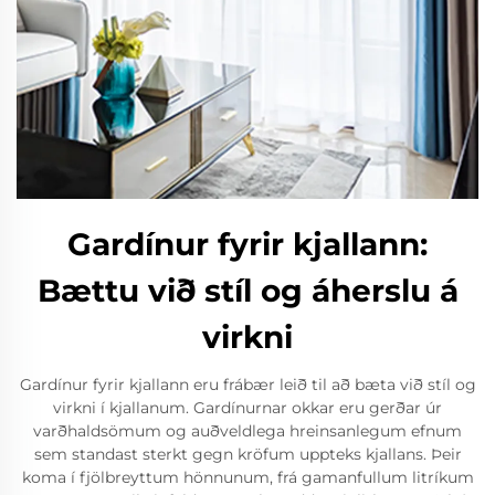
Gardínur fyrir kjallann:
Bættu við stíl og áherslu á
virkni
Gardínur fyrir kjallann eru frábær leið til að bæta við stíl og
virkni í kjallanum. Gardínurnar okkar eru gerðar úr
varðhaldsömum og auðveldlega hreinsanlegum efnum
sem standast sterkt gegn kröfum uppteks kjallans. Þeir
koma í fjölbreyttum hönnunum, frá gamanfullum litríkum