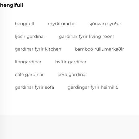
hengifull
hengifull
myrkturadar
sjónvarpsyrður
ljósir gardínar
gardínar fyrir living room
gardínar fyrir kitchen
bamboó rúllumarkaðir
linngardínar
hvítir gardínar
café gardínar
perlugardínar
gardínar fyrir sofa
gardingar fyrir heimilið