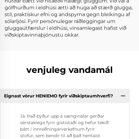
hurðar bætt við hitaeðli nálægt gluggum. Við val á
gólfhurðum í eldhúsi ætti að huga að stærð glugga,
stíl, praktískur efni og andspyrna gegn bleikingu af
sólarljósi. Fyrir persónulegar ráðleggingar um
gluggaútfærslur í eldhúsi, vinsamlegast hafist við
viðskiptavinnaþjónustu okkar.
venjuleg vandamál
Eignast vörur HENIEMO fyrir viðskiptaumhverfi?
Já. Það býður upp á sænginálar gerðar
sérstaklega fyrir gististaði og hefur tekið
þátt í innreðningarverkefnum fyrir
stofur, sem bendir til að það hentaist