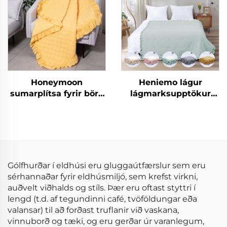
Honeymoon
Heniemo lágur
sumarplítsa fyrir börn
lágmarksupptökur
með röndum og
magn af sérsniðnum
rjúfum
rúmdukkjum mjúkum
þekjum og plítsum
Gólfhurðar í eldhúsi eru gluggaútfærslur sem eru
sérhannaðar fyrir eldhúsmiljó, sem krefst virkni,
auðvelt viðhalds og stíls. Þær eru oftast styttri í
lengd (t.d. af tegundinni café, tvöföldungar eða
valansar) til að forðast truflanir við vaskana,
vinnuborð og tæki, og eru gerðar úr varanlegum,