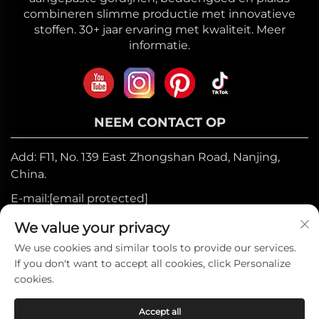
combineren slimme productie met innovatieve
stoffen. 30+ jaar ervaring met kwaliteit. Meer
informatie.
NEEM CONTACT OP
Add: F11, No. 139 East Zhongshan Road, Nanjing,
China.
E-mail:
[email protected]
Mobiel:
+86-17327710449
We value your privacy
Tel:
+86-025-84573776
We use cookies and similar tools to provide our services.
If you don't want to accept all cookies, click Personalize
cookies.
Auteursrecht © 2025 door Heniemo Home
Accept all
Collection Co., Ltd. —
Privacybeleid