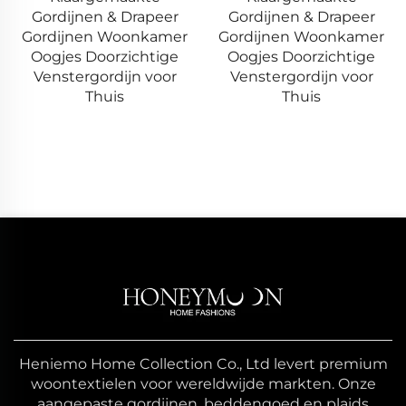
Gordijnen & Drapeer
Oogjes voor
Gordijnen Woonkamer
Woonkamers
Oogjes Doorzichtige
Verduisterende Valances
Venstergordijn voor
Thuis
Heniemo Home Collection Co., Ltd levert premium
woontextielen voor wereldwijde markten. Onze
aangepaste gordijnen, beddengoed en plaids