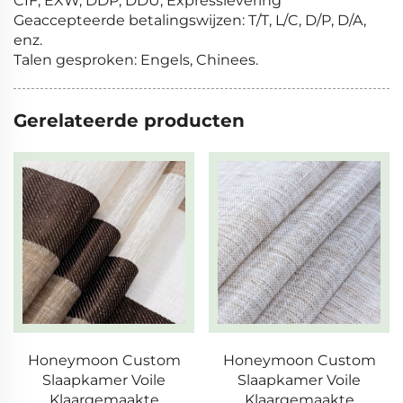
CIF, EXW, DDP, DDU, Expresslevering
Geaccepteerde betalingswijzen: T/T, L/C, D/P, D/A,
enz.
Talen gesproken: Engels, Chinees.
Gerelateerde producten
Honeymoon Custom
Eenvoudige Stijl Zachte
Slaapkamer Voile
Verduisterende Kantoor
Klaargemaakte
Venstergordijnen met