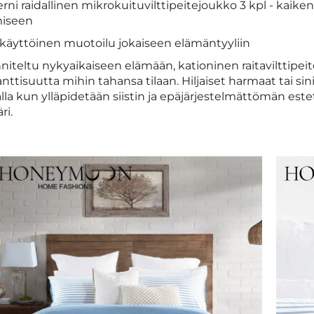
rni raidallinen mikrokuituvilttipeitejoukko 3 kpl - ka
iseen
käyttöinen muotoilu jokaiseen elämäntyyliin
niteltu nykyaikaiseen elämään, kationinen raitavilttipe
nttisuutta mihin tahansa tilaan. Hiljaiset harmaat tai sin
la kun ylläpidetään siistin ja epäjärjestelmättömän estet
ri.