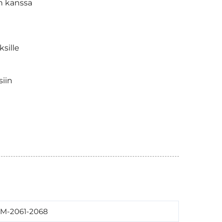
n kanssa
sille
siin
M-2061-2068