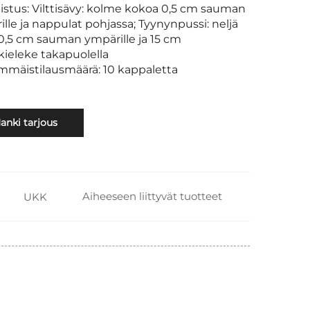
istus: Vilttisävy: kolme kokoa 0,5 cm sauman
lle ja nappulat pohjassa; Tyynynpussi: neljä
 0,5 cm sauman ympärille ja 15 cm
kieleke takapuolella
immäistilausmäärä: 10 kappaletta
anki tarjous
Aiheeseen liittyvät tuotteet
UKK