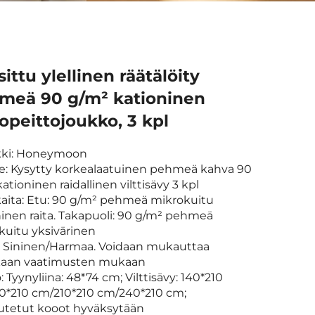
ittu ylellinen räätälöity
meä 90 g/m² kationinen
iopeittojoukko, 3 kpl
kki: Honeymoon
te: Kysytty korkealaatuinen pehmeä kahva 90
ationinen raidallinen vilttisävy 3 kpl
kaita: Etu: 90 g/m² pehmeä mikrokuitu
ninen raita. Takapuoli: 90 g/m² pehmeä
kuitu yksivärinen
it: Sininen/Harmaa. Voidaan mukauttaa
kaan vaatimusten mukaan
: Tyynyliina: 48*74 cm; Vilttisävy: 140*210
0*210 cm/210*210 cm/240*210 cm;
tetut kooot hyväksytään