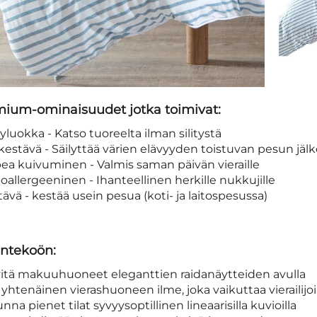
ium-ominaisuudet jotka toimivat:
yluokka - Katso tuoreelta ilman silitystä
ikestävä - Säilyttää värien elävyyden toistuvan pesun jäl
ea kuivuminen - Valmis saman päivän vieraille
oallergeeninen - Ihanteellinen herkille nukkujille
tävä - kestää usein pesua (koti- ja laitospesussa)
intekoön:
ivitä makuuhuoneet eleganttien raidanäytteiden avulla
 yhtenäinen vierashuoneen ilme, joka vaikuttaa vierailijo
nna pienet tilat syvyysoptillinen lineaarisilla kuvioilla