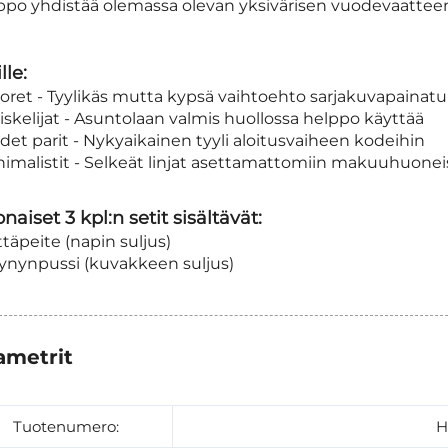
lppo yhdistää olemassa olevan yksivärisen vuodevaattee
lle:
ret - Tyylikäs mutta kypsä vaihtoehto sarjakuvapainatuk
skelijat - Asuntolaan valmis huollossa helppo käyttää
et parit - Nykyaikainen tyyli aloitusvaiheen kodeihin
imalistit - Selkeät linjat asettamattomiin makuuhuonei
naiset 3 kpl:n setit sisältävät:
ilttäpeite (napin suljus)
yynynpussi (kuvakkeen suljus)
ametrit
Tuotenumero:
H