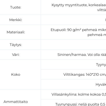
Kysytty myyntituote, korkeala
Tuote:
viltt
Merkki:
Etupuoli: 90 g/m² pehmeä mikro
Materiaali:
pehmeä mi
Täytys:
Väri:
Sininen/harmaa. Voi olla r
Tyyny
Koko
Vilttikangas: 140*210 c
Hyväk
Villasänkyliina: kolme kokoa 
Ammattitaito
Tyynynpussi: neljä puolta 0,