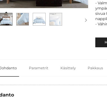
- Valm
ympäri
sivua
nappi
- Väh
H
Johdanto
Parametrit
Käsittely
Pakkaus
danto