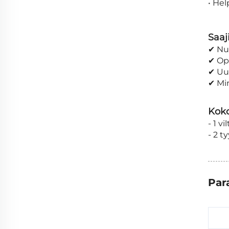
• He
Saaji
✔ Nuo
✔ Opi
✔ Uud
✔ Min
Koko
- 1 v
- 2 t
Par