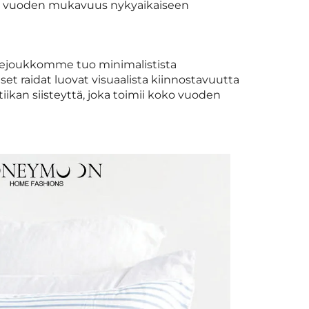
iken vuoden mukavuus nykyaikaiseen
itejoukkomme tuo minimalistista
iset raidat luovat visuaalista kiinnostavuutta
iikan siisteyttä, joka toimii koko vuoden