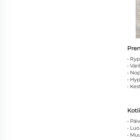
Prem
• Ryp
• Vär
• Nop
• Hyp
• Kes
Koti
• Pä
• Luo
• Muu