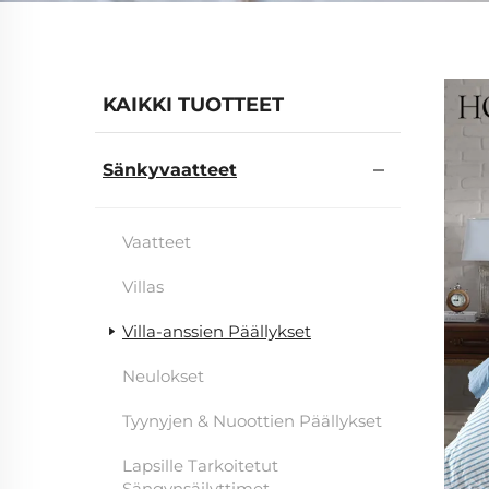
KAIKKI TUOTTEET
Sänkyvaatteet
Vaatteet
Villas
Villa-anssien Päällykset
Neulokset
Tyynyjen & Nuoottien Päällykset
Lapsille Tarkoitetut
Sängynsäilyttimet