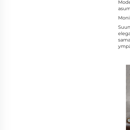
Mode
asum
Moni
Suun
elega
samal
ympä