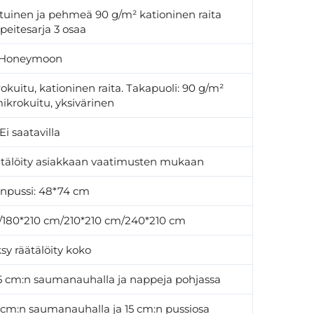
atuinen ja pehmeä 90 g/m² kationinen raita
äpeitesarja 3 osaa
Honeymoon
kuitu, kationinen raita. Takapuoli: 90 g/m²
krokuitu, yksivärinen
Ei saatavilla
äätälöity asiakkaan vaatimusten mukaan
npussi: 48*74 cm
m/180*210 cm/210*210 cm/240*210 cm
sy räätälöity koko
0,5 cm:n saumanauhalla ja nappeja pohjassa
5 cm:n saumanauhalla ja 15 cm:n pussiosa