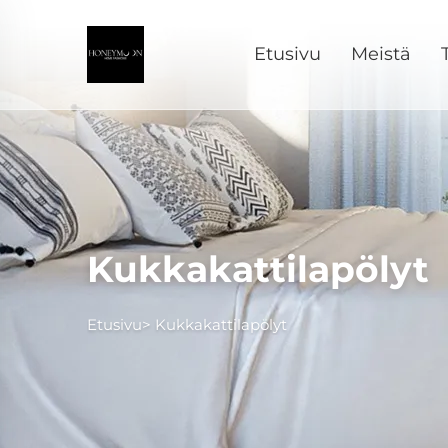
Etusivu
Meistä
Kukkakattilapölyt
Etusivu>
Kukkakattilapölyt