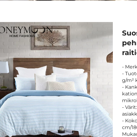
Suos
peh
rait
- Mer
- Tuo
g/m² k
- Kan
katio
mikro
- Vär
asiak
- Koko
cm/18
Mukau