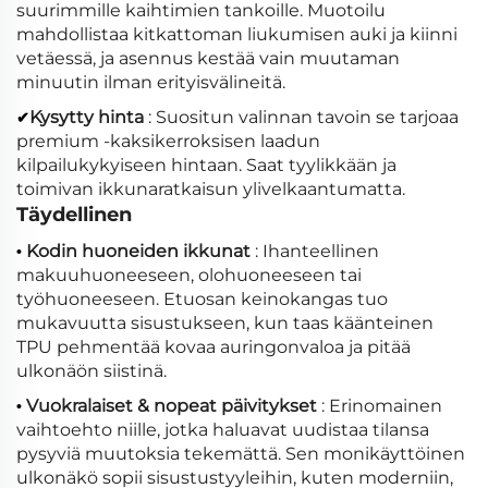
suurimmille kaihtimien tankoille. Muotoilu
mahdollistaa kitkattoman liukumisen auki ja kiinni
vetäessä, ja asennus kestää vain muutaman
minuutin ilman erityisvälineitä.
Kysytty hinta
: Suositun valinnan tavoin se tarjoaa
✔
premium -kaksikerroksisen laadun
kilpailukykyiseen hintaan. Saat tyylikkään ja
toimivan ikkunaratkaisun ylivelkaantumatta.
Täydellinen
Kodin huoneiden ikkunat
: Ihanteellinen
•
makuuhuoneeseen, olohuoneeseen tai
työhuoneeseen. Etuosan keinokangas tuo
mukavuutta sisustukseen, kun taas käänteinen
TPU pehmentää kovaa auringonvaloa ja pitää
ulkonäön siistinä.
Vuokralaiset & nopeat päivitykset
: Erinomainen
•
vaihtoehto niille, jotka haluavat uudistaa tilansa
pysyviä muutoksia tekemättä. Sen monikäyttöinen
ulkonäkö sopii sisustustyyleihin, kuten moderniin,