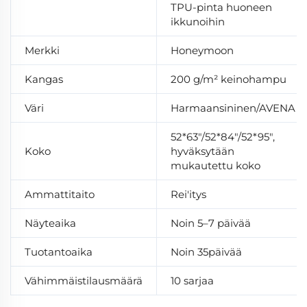
TPU-pinta huoneen
ikkunoihin
Merkki
Honeymoon
Kangas
200 g/m² keinohampu
Väri
Harmaansininen/AVENA
52*63"/52*84"/52*95",
Koko
hyväksytään
mukautettu koko
Ammattitaito
Rei'itys
Näyteaika
Noin 5–7 päivää
Tuotantoaika
Noin 35päivää
Vähimmäistilausmäärä
10 sarjaa