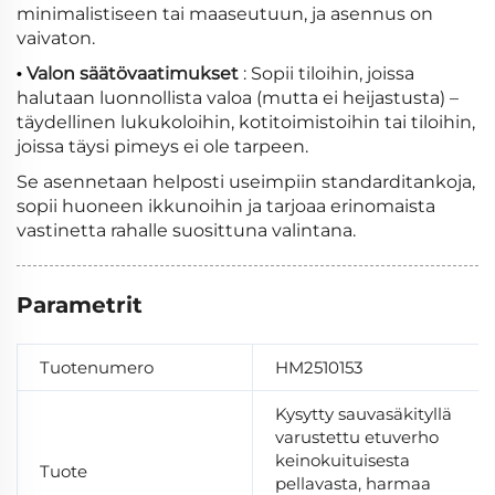
minimalistiseen tai maaseutuun, ja asennus on
vaivaton.
Valon säätövaatimukset
: Sopii tiloihin, joissa
•
halutaan luonnollista valoa (mutta ei heijastusta) –
täydellinen lukukoloihin, kotitoimistoihin tai tiloihin,
joissa täysi pimeys ei ole tarpeen.
Se asennetaan helposti useimpiin standarditankoja,
sopii huoneen ikkunoihin ja tarjoaa erinomaista
vastinetta rahalle suosittuna valintana.
Parametrit
Tuotenumero
HM2510153
Kysytty sauvasäkityllä
varustettu etuverho
keinokuituisesta
Tuote
pellavasta, harmaa