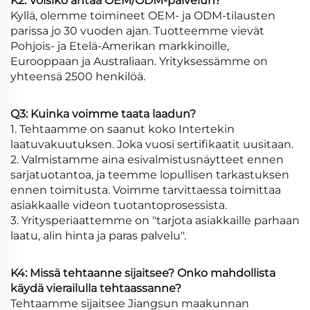
K2: Voisiko antaa OEM/ODM-palvelun?
Kyllä, olemme toimineet OEM- ja ODM-tilausten
parissa jo 30 vuoden ajan. Tuotteemme vievät
Pohjois- ja Etelä-Amerikan markkinoille,
Eurooppaan ja Australiaan. Yrityksessämme on
yhteensä 2500 henkilöä.
Q3: Kuinka voimme taata laadun?
1. Tehtaamme on saanut koko Intertekin
laatuvakuutuksen. Joka vuosi sertifikaatit uusitaan.
2. Valmistamme aina esivalmistusnäytteet ennen
sarjatuotantoa, ja teemme lopullisen tarkastuksen
ennen toimitusta. Voimme tarvittaessa toimittaa
asiakkaalle videon tuotantoprosessista.
3. Yritysperiaattemme on "tarjota asiakkaille parhaan
laatu, alin hinta ja paras palvelu".
K4: Missä tehtaanne sijaitsee? Onko mahdollista
käydä vierailulla tehtaassanne?
Tehtaamme sijaitsee Jiangsun maakunnan