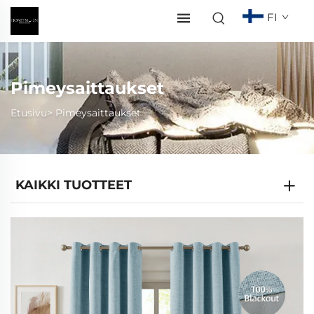
FI
Pimeysaittaukset
Etusivu>
Pimeysaittaukset
KAIKKI TUOTTEET