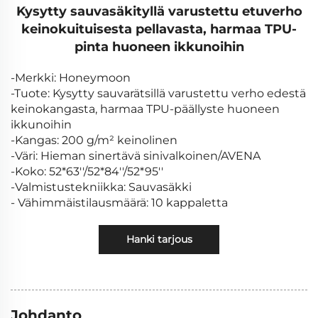
Kysytty sauvasäkityllä varustettu etuverho
keinokuituisesta pellavasta, harmaa TPU-
pinta huoneen ikkunoihin
-Merkki: Honeymoon
-Tuote: Kysytty sauvarätsillä varustettu verho edestä
keinokangasta, harmaa TPU-päällyste huoneen
ikkunoihin
-Kangas: 200 g/m² keinolinen
-Väri: Hieman sinertävä sinivalkoinen/AVENA
-Koko: 52*63''/52*84''/52*95''
-Valmistustekniikka: Sauvasäkki
- Vähimmäistilausmäärä: 10 kappaletta
Hanki tarjous
Johdanto