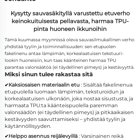
Kysytty sauvasäkityllä varustettu etuverho
keinokuituisesta pellavasta, harmaa TPU-
pinta huoneen ikkunoihin
Tämä kuumassa myynnissä oleva sauvasilmukallinen verho
yhdistää tyylin ja toiminnallisuuden: sen etupuolen
fakelinenu antaa lämpimän, korkealaatuisen tekstuuri-
lookin huoneisiin, kun taas käänteinen harmaa TPU
parantaa valonsäätöä (ei täydellinen pimeys) ja kestävyyttä.
Miksi sinun tulee rakastaa sitä
Kaksiosaisen materiaalin etu
: Sisältää fakelinenua
✔
etupuolella luomaan lämpimän, teksturoidun ja
korkealaatuisen ulkonäön, joka nostaa sisustusta, ja
harmaata TPU:ta käänteispuolella paremman
valonsäädön (ei täydellinen pimeys) ja pitkäaikaisen
kestävyyden saavuttamiseksi – yhdistää tyylin ja
käytännöllisyyden.
Helppo asennus reijälevyillä
: Varsinainen reikä
✔