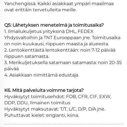
Yanchengissä. Kaikki asiakkaat ympäri maailmaa
ovat erittäin tervetulleita meille.
Q5: Lähetyksen menetelmä ja toimitusaika?
1. Ilmailukuljetus yrityksinä DHL, FEDEX
Yhdysvaltoihin ja TNT Eurooppaan jne. Toimitusaika
on noin kuukausi, riippuen maasta ja alueesta.
2. Lentokenttästä lentokenttään: noin 7-12 päivää
riippuen satamasta.
3. Merikuljetuksella satamaan satamasta: noin 20-35
päivää
4. Asiakkaan nimittämä edustaja
K6. Mitä palveluita voimme tarjota?
Hyväksytyt toimitusehdot: FOB, CFR, CIF, EXW,
DDP, DDU, Ilmainen toimitus
Hyväksytyt maksutavat: T/T, L/C, D/P, D/A jne.
Puhuttavat kielet: englanti, kiina.