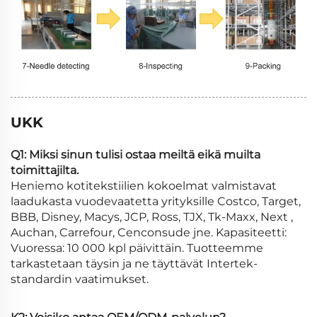
UKK
Q1: Miksi sinun tulisi ostaa meiltä eikä muilta
toimittajilta.
Heniemo kotitekstiilien kokoelmat valmistavat
laadukasta vuodevaatetta yrityksille Costco, Target,
BBB, Disney, Macys, JCP, Ross, TJX, Tk-Maxx, Next ,
Auchan, Carrefour, Cenconsude jne. Kapasiteetti:
Vuoressa: 10 000 kpl päivittäin. Tuotteemme
tarkastetaan täysin ja ne täyttävät Intertek-
standardin vaatimukset.