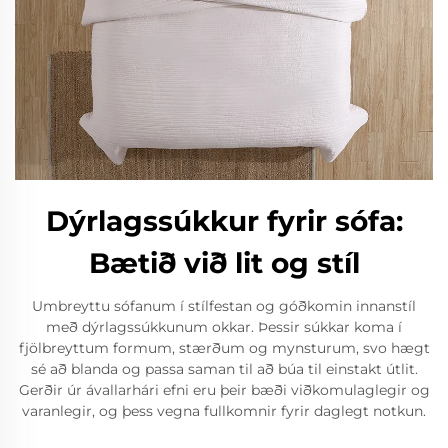
Dýrlagssúkkur fyrir sófa:
Bætið við lit og stíl
Umbreyttu sófanum í stílfestan og góðkomin innanstíl
með dýrlagssúkkunum okkar. Þessir súkkar koma í
fjölbreyttum formum, stærðum og mynsturum, svo hægt
sé að blanda og passa saman til að búa til einstakt útlit.
Gerðir úr ávallarhári efni eru þeir bæði viðkomulaglegir og
varanlegir, og þess vegna fullkomnir fyrir daglegt notkun.