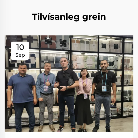
Tilvísanleg grein
10
Sep