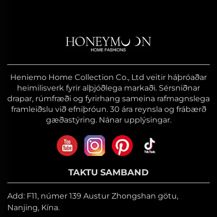
Heniemo Home Collection Co., Ltd veitir háþróaðar
heimilisverk fyrir alþjóðlega markaði. Sérsniðnar
drapar, rúmfræði og fyrirhang sameina rafmagnslega
framleiðslu við efniþróun. 30 ára reynsla og frábærð
gæðastýring. Nánar upplýsingar.
TAKTU SAMBAND
Add: F11, númer 139 Austur Zhongshan götu,
Nanjing, Kína.