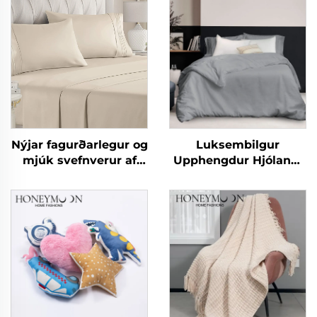
Nýjar fagurðarlegur og
Luksembilgur
mjúk svefnverur af
Upphengdur Hjólandi
mikrófíber eins og
100% Þvædd Lina og
bómull 90gsm
Bómull Hár Gæði
fyrirheituð ólíkind
Andartæk
svefnverur fyrir allar
Náttúrulegur
árstíðir
Hlífardúkasetur