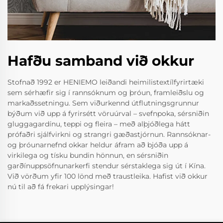
Hafðu samband við okkur
Stofnað 1992 er HENIEMO leiðandi heimilistextílfyrirtæki
sem sérhæfir sig í rannsóknum og þróun, framleiðslu og
markaðssetningu. Sem viðurkennd útflutningsgrunnur
býðum við upp á fyrirsétt vöruúrval – svefnpoka, sérsniðin
gluggagardínu, teppi og fleira – með alþjóðlega hátt
prófaðri sjálfvirkni og strangri gæðastjórnun. Rannsóknar-
og þróunarnefnd okkar heldur áfram að bjóða upp á
virkilega og tísku bundin hönnun, en sérsniðin
garðínuppsöfnunarkerfi stendur sérstaklega sig út í Kína.
Við vörðum yfir 100 lönd með traustleika. Hafist við okkur
nú til að fá frekari upplýsingar!