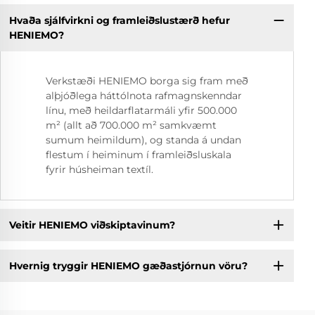
Hvaða sjálfvirkni og framleiðslustærð hefur
HENIEMO?
Verkstæði HENIEMO borga sig fram með
alþjóðlega háttólnota rafmagnskenndar
línu, með heildarflatarmáli yfir 500.000
m² (allt að 700.000 m² samkvæmt
sumum heimildum), og standa á undan
flestum í heiminum í framleiðsluskala
fyrir húsheiman textíl.
Veitir HENIEMO viðskiptavinum?
Hvernig tryggir HENIEMO gæðastjórnun vöru?