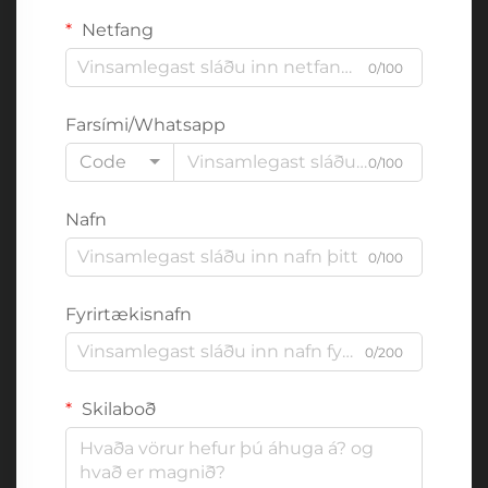
Netfang
0/100
Farsími/Whatsapp
Code
0/100
Nafn
0/100
Fyrirtækisnafn
0/200
Skilaboð