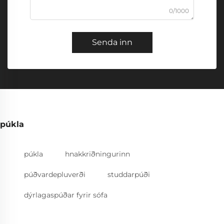
0/1000
Senda inn
púkla
púkla
hnakkriðningurinn
púðvardepluverði
studdarpúði
dýrlagaspúðar fyrir sófa