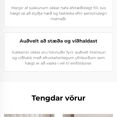
Margir af súkkunum okkar hafa afstæðislegt fill, svo
hægt sé að styðja hæð og fastleika eftir persónulegri
metnaði.
Auðvelt að stæða og viðhaldast
Súkkarnir okkar eru hönnuðir fyrir auðvelt hreinsun
og viðhald, með afturkallanlegum yfirburðum sem
hægt er að vaska í vél til einföldunar.
Tengdar vörur