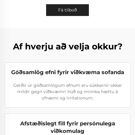
Fá tilboð
Af hverju að velja okkur?
Góðsamlög efni fyrir viðkvæma sofanda
Gerðir úr góðsamlögum efnum eru súkkarnir okkar
mildir gegn viðkvæmri húð og minnka hættu á
ofnæmi og irritationum.
Afstæðislegt fill fyrir persónulega
viðkomulag