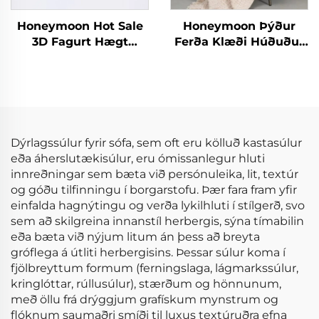
Honeymoon Hot Sale
Honeymoon Þýður
3D Fagurt Hægt
Ferða Klæði Húðuður
Húsgagnaföt - Dynjur
Smáþjórs
fyrir börn - Dynjuföt
Hljóðheitarskikkja
fyrir svefnherbergi
Dýrlagssúlur fyrir sófa, sem oft eru kölluð kastasúlur
eða áherslutækisúlur, eru ómissanlegur hluti
innreðningar sem bæta við persónuleika, lit, textúr
og góðu tilfinningu í borgarstofu. Þær fara fram yfir
einfalda hagnýtingu og verða lykilhluti í stílgerð, svo
sem að skilgreina innanstíl herbergis, sýna tímabilin
eða bæta við nýjum litum án þess að breyta
gróflega á útliti herbergisins. Þessar súlur koma í
fjölbreyttum formum (ferningslaga, lágmarkssúlur,
kringlóttar, rúllusúlur), stærðum og hönnunum,
með öllu frá drýggjum grafískum mynstrum og
flóknum saumaðri smíði til luxus textúruðra efna