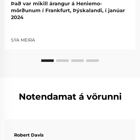
Það var mikill árangur á Heniemo-
mörðunum í Frankfurt, Þýskalandi, í janúar
2024
SÝA MEIRA
Notendamat á vörunni
Robert Davis