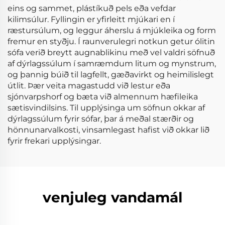
eins og sammet, plástíkuð pels eða vefdar
kilimsúlur. Fyllingin er yfirleitt mjúkari en í
ræstursúlum, og leggur áherslu á mjúkleika og form
fremur en styðju. Í raunverulegri notkun getur ólitin
sófa verið breytt augnablikinu með vel valdri söfnuð
af dýrlagssúlum í samræmdum litum og mynstrum,
og þannig búið til lagfellt, gæðavirkt og heimilislegt
útlit. Þær veita magastudd við lestur eða
sjónvarpshorf og bæta við almennum hæfileika
sætisvindilsins. Til upplýsinga um söfnun okkar af
dýrlagssúlum fyrir sófar, þar á meðal stærðir og
hönnunarvalkosti, vinsamlegast hafist við okkar lið
fyrir frekari upplýsingar.
venjuleg vandamál