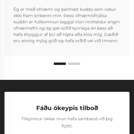
Ég er með ofnæmi og þarfnast kuddu sem vekur
ekki fram einkenni mín. Þessi ofnæmisfrjálsa
kuddin er fullkomnun leggja! Hún inniheldur engin
ofnæmiefni og ég get sofið kyrrlega án þess að
hafa áhyggjur af því að nipta eða klóa mig. Gæðið
eru einnig mjög góð og hafa orðið vel við tímann.
Fáðu ókeypis tilboð
Tilkynntur okkar mun hafa samband við þig
fljótt.