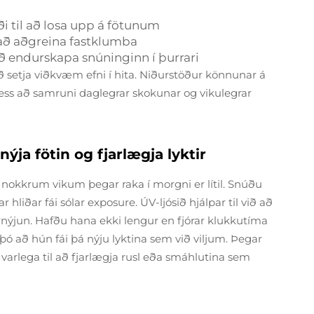
i til að losa upp á fötunum
l að aðgreina fastklumba
að endurskapa snúninginn í þurrari
ð setja viðkvæm efni í hita. Niðurstöður könnunar á
ess að samruni daglegrar skokunar og vikulegrar
ýja fötin og fjarlægja lyktir
nokkrum vikum þegar raka í morgni er lítil. Snúðu
 hliðar fái sólar exposure. ÚV-ljósið hjálpar til við að
rnýjun. Hafðu hana ekki lengur en fjórar klukkutíma
l þó að hún fái þá nýju lyktina sem við viljum. Þegar
u varlega til að fjarlægja rusl eða smáhlutina sem