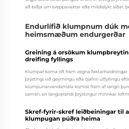
að biðja um sveppavaxtar eða mildislykt síðar, þ
Endurlífið klumpnum dúk m
heimsmæðum endurgerðar
Greining á orsökum klumpbreyting
dreifing fyllings
Klumpar koma oft fram vegna fektarhaldningar 
þrýstingi við geymingu eða ójafnri útfyllingu eft
klumpunarvandamála komist fram af rangri þurrk
saman, en langvarandi þrýstingur minnkar loft
Skref-fyrir-skref leiðbeiningar ti
klumpugan púðra heima