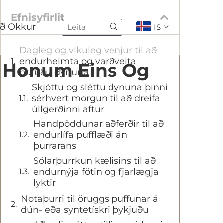
Efnisyfirlit
ð Okkur
IS
Dagleg og vikuleg venjur til að
endurheimta og varðveita
a Honum Eins Og
pufuðu dynuna
Skjóttu og sléttu dynuna þinni
sérhvert morgun til að dreifa
úllgerðinni aftur
Handpöddunar aðferðir til að
endurlífa pufflæði án
þurrarans
Sólarþurrkun kælisins til að
endurnýja fötin og fjarlægja
lyktir
Notaþurri til öruggs puffunar á
dún- eða syntetískri þykjuðu