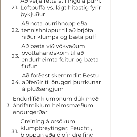
Að velja rétta stillingu á þurri:
Loftpuffa vs. lágt hitastig fyrir
þykjuður
Að nota þurrihnöpp eða
tennishnippur til að brjóta
niður klumpa og bæta puff
Að bæta við vökvaðum
þvottahandskóm til að
endurheimta feitur og bæta
flufun
Að forðast skemmdir: Bestu
aðferðir til öruggri þurrkunar
á plúðsengjum
Endurlífið klumpnum dúk með
áhrifamiklum heimsmæðum
endurgerðar
Greining á orsökum
klumpbreytingar: Feuchti,
þjöppun eða ójöfn dreifing