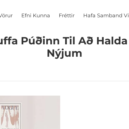
Vörur
Efni Kunna
Fréttir
Hafa Samband Vi
uffa Púðinn Til Að Hald
Nýjum