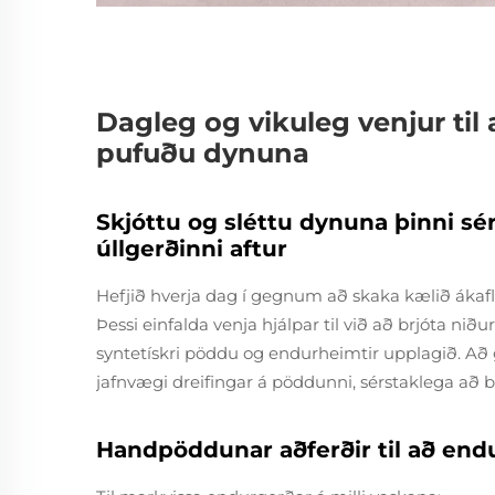
Dagleg og vikuleg venjur til
pufuðu dynuna
Skjóttu og sléttu dynuna þinni sér
úllgerðinni aftur
Hefjið hverja dag í gegnum að skaka kælið áka
Þessi einfalda venja hjálpar til við að brjóta ni
syntetískri pöddu og endurheimtir upplagið. Að 
jafnvægi dreifingar á pöddunni, sérstaklega að b
Handpöddunar aðferðir til að endu