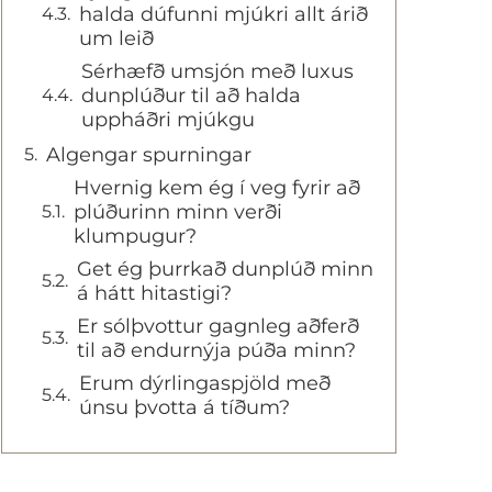
halda dúfunni mjúkri allt árið
um leið
Sérhæfð umsjón með luxus
dunplúður til að halda
uppháðri mjúkgu
Algengar spurningar
Hvernig kem ég í veg fyrir að
plúðurinn minn verði
klumpugur?
Get ég þurrkað dunplúð minn
á hátt hitastigi?
Er sólþvottur gagnleg aðferð
til að endurnýja púða minn?
Erum dýrlingaspjöld með
únsu þvotta á tíðum?