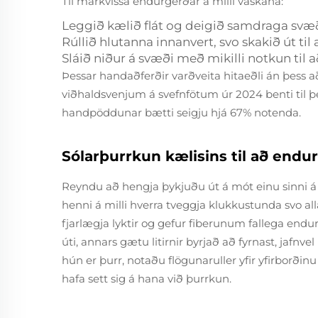
Til markvissa endurgerðar á milli vaskana:
Leggið kælið flát og deigið samdraga svæð
Rúllið hlutanna innanvert, svo skakið út ti
Sláið niður á svæði með mikilli notkun til 
Þessar handaðferðir varðveita hitaeðli án þess a
viðhaldsvenjum á svefnfötum úr 2024 benti til þ
handpöddunar bætti seigju hjá 67% notenda.
Sólarþurrkun kælisins til að endurn
Reyndu að hengja þykjuðu út á mót einu sinni á 
henni á milli hverra tveggja klukkustunda svo allar
fjarlægja lyktir og gefur fiberunum fallega endu
úti, annars gætu litirnir byrjað að fyrnast, jafnve
hún er þurr, notaðu flögunaruller yfir yfirborðin
hafa sett sig á hana við þurrkun.