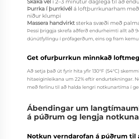
Skaka vel
í 2–3 mínútur daglega til að endu
Þurrka í þurrkivél
á loftþurrkunarham með 3
niður klumpi
Massera handvirkt
sterka svæði með palma
Þessi þriggja skrefa aðferð endurheimti allt að 94
dúnútfyllingu í prófagerðum, eins og fram kem
Get ofurþurrkun minnkað loftmegi
Að setja það út fyrir hita yfir 130°F (54°C) ske
hitaeiginleikana um 22% eftir endurtekningar. N
með ferlinu til að halda lengri notkunartíma í ge
Ábendingar um langtímaumhve
á púðrum og lengja notkuna
Notkun verndarofan á púðrum til 