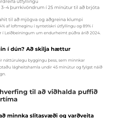
rdreifa útfyllingu
–4 þurrkivöndrum í 25 mínútur til að brjóta
hit til að mjögva og aðgreina klumpi
% af loftmeginu í syntetískri útfyllingu og 89% í
ur í Leiðbeiningum um endurheimt púðra árið 2024.
n í dún? Að skilja hættur
mmir náttúrulegu byggingu þess, sem minnkar
otaðu lágheitshamla undir 45 mínútur og fylgst náið
gn.
rfing til að viðhalda puffið
rtíma
að minnka slitasvæði og varðveita