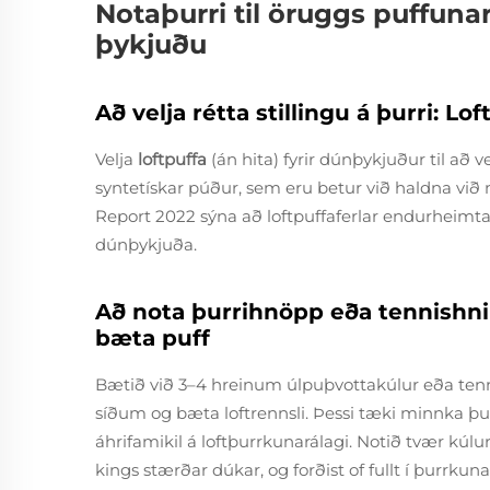
Notaþurri til öruggs puffunar
þykjuðu
Að velja rétta stillingu á þurri: Lof
Velja
loftpuffa
(án hita) fyrir dúnþykjuður til a
syntetískar púður, sem eru betur við haldna við
Report 2022 sýna að loftpuffaferlar endurheimta 
dúnþykjuða.
Að nota þurrihnöpp eða tennishnip
bæta puff
Bætið við 3–4 hreinum úlpuþvottakúlur eða tenn
síðum og bæta loftrennsli. Þessi tæki minnka þ
áhrifamikil á loftþurrkunarálagi. Notið tvær kúlur
kings stærðar dúkar, og forðist of fullt í þurrkuna