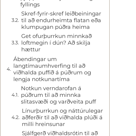
fyllings
Skref-fyrir-skref leiðbeiningar
til að endurheimta flatan eða
klumpugan púðra heima
Get ofurþurrkun minnkað
loftmegin í dún? Að skilja
hættur
Ábendingar um
langtímaumhverfing til að
viðhalda puffið á púðrum og
lengja notkunartíma
Notkun verndarofan á
púðrum til að minnka
slitasvæði og varðveita puff
Línurþurrkun og náttúrulegar
aðferðir til að viðhalda plúði á
milli hreinsunar
Sjálfgerð viðhaldsrótin til að