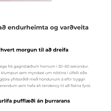
 að endurheimta og varðveita
hvert morgun til að dreifa
flega frá gagnstæðum hornum í 30–60 sekúndur.
ður klumpun sem myndast um nóttina í úlfelli eða
gljóra yfirborðið með höndunum á eftir tryggir
erendum sem hafa áh tendency til að flatna fyrst.
rlífa pufflæði án þurrarans