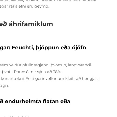
egar raka efni eru geymd.
eð áhrifamiklum
ar: Feuchti, þjöppun eða ójöfn
sem veldur ófullnægjandi þvottun, langvarandi
ir þvott. Rannsóknir sýna að 38%
unartækni. Feiti gerir veflunum kleift að hengjast
magn.
l að endurheimta flatan eða