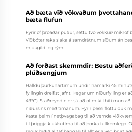
Að bæta við vökvaðum þvottahand
bæta flufun
Fyrir of þróaðar púður, settu tvö vökkuð mikrof
Viðbótar raka slaka á samdrátnum síðum án þess 
mjúkgildi og rými.
Að forðast skemmdir: Bestu aðferð
plúðsengjum
Halldu þurkunartímum undir hámarki 45 mínútur
fyllingin dreifist jafnt. Þegar um niðurfylling er a
49°C). Staðreyndin er sú að of mikill hiti mun að
niðursins með tímanum. Fyrir þessi flottu dúk
kasta þeim í netþvagabag til að vernda viðkvæmu
til þriggja klukkutíma til að þorka fullkomleg
segja: bíðið alltaf þangað til allt er alveg þrýrt 