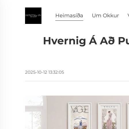
Heimasíða
Um Okkur
Hvernig Á Að P
2025-10-12 13:32:05