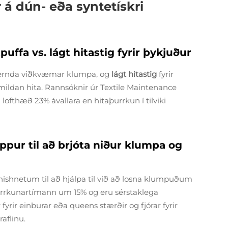
 á dún- eða syntetískri
tpuffa vs. lágt hitastig fyrir þykjuður
ð vernda viðkvæmar klumpa, og
lágt hitastig
fyrir
 mildan hita. Rannsóknir úr Textile Maintenance
lofthæð 23% ávallara en hitaþurrkun í tilviki
pur til að brjóta niður klumpa og
ishnetum til að hjálpa til við að losna klumpuðum
urrkunartímann um 15% og eru sérstaklega
 fyrir einburar eða queens stærðir og fjórar fyrir
raflinu.