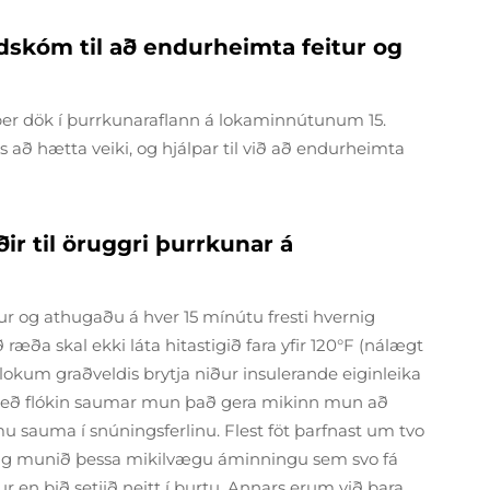
skóm til að endurheimta feitur og
iber dök í þurrkunaraflann á lokaminnútunum 15.
að hætta veiki, og hjálpar til við að endurheimta
ir til öruggri þurrkunar á
 og athugaðu á hver 15 mínútu fresti hvernig
ð ræða skal ekki láta hitastigið fara yfir 120°F (nálægt
 lokum graðveldis brytja niður insulerande eiginleika
 með flókin saumar mun það gera mikinn mun að
 sauma í snúningsferlinu. Flest föt þarfnast um tvo
a. Og munið þessa mikilvægu áminningu sem svo fá
áður en þið setjið neitt í burtu. Annars erum við bara