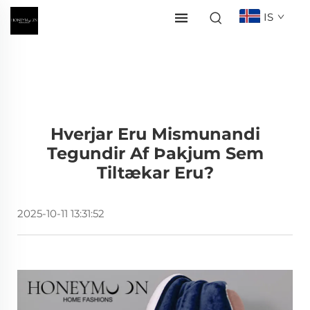
IS
Hverjar Eru Mismunandi
Tegundir Af Þakjum Sem
Tiltækar Eru?
2025-10-11 13:31:52