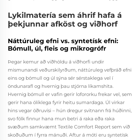
Lykilmatería sem áhrif hafa á
þekjunnar afköst og viðhorf
Náttúruleg efni vs. syntetísk efni:
Bómull, úl, fleis og mikrogrófr
Þegar kemur að viðhöldu á viðhorfi undir
mismunandi veðurskilyrðum, náttúruleg vefþráð efni
eins og bómull og úl sýna sér sérstaklega vel í
öndunarafl og hvernig þau stjórna líkamshita.
Hvernig bómull er vafin gerir lofororku frekar vel, sem
gerir hana ólíklega fyrir heitu sumardaga. Úl virkar
hins vegar öðruvísi – hún dregur svitnann frá húðinni,
svo fólk finnur hana mun betri á raka eða raka
svæðum samkvæmt Textile Comfort Report sem við
skoðuðum í fyrra mánuði. Aftur á móti eru syntetísk