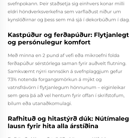
svefnpokann. Þeir staðsetja sig einhvers konar milli
eldri höndverksverkefna sem varflaðust niður um
kynslóðirnar og þess sem má sjá í dekorbúðum í dag.
Kastpúður og ferðapúður: Flytjanlegt
og persónulegur komfort
Með minna en 2 pund af vefi eða mikroefni folda
ferðapúður sérstórlega saman fyrir auðvelt flutning.
Samkvæmt nýrri rannsókn á svefnplaggjum gefur
73% notenda forgangsmörkun á mýkt og
vatnsfrávörn í flytjanlegum hönnunum – eiginleikar
sem gera þá að vel hentum fyrir offan í skrifstofum,
bílum eða utanaðkomulagi.
Rafhituð og hitastýrð dúk: Nútímaleg
lausn fyrir hita alla árstíðina