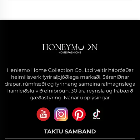
Heniemo Home Collection Co., Ltd veitir háþróaðar
heimilisverk fyrir alþjóðlega markaði. Sérsniðnar
drapar, rúmfræði og fyrirhang sameina rafmagnslega
framleiðslu við efniþróun. 30 ára reynsla og frábærð
gæðastýring. Nánar upplýsingar.
TAKTU SAMBAND