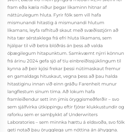
fram eða kæla niður þegar líkaminn hitnar af
náttúrulegum hluta. Fyrir fólk sem vill hafa
mismunandi hitastig á mismunandi hlutum
líkamans, leyfa rafhituð skaut með svæðisstjórn að
hita tær sérstaklega frá efri hluta líkamans, sem
hjálpar til við betra blóðrás án þess að valda
óþægilegum hitapunktum. Samkvæmt nýrri könnun
frá árinu 2024 gefa sjö af tíu einbreiðissjúklingum til
kynna að þeir kjósi frekar þessi nútímaskaut fremur
en gamaldags hituskaut, vegna þess að þau halda
hitastiginu innan við einn gráðu Farenheit munur
langflestum sínum tíma. Að lokum hafa
framleiðendur sett inn ýmis öryggismeðferðir – svo
sem sjálfvirka útkippingu eftir fjórar klukkustundir og
raforku sem er samþykkt af Underwriters
Laboratories – sem minnka hættu á eldsvoða, svo fólk
geti notað þau örugglega um nóttina án áhyggna.