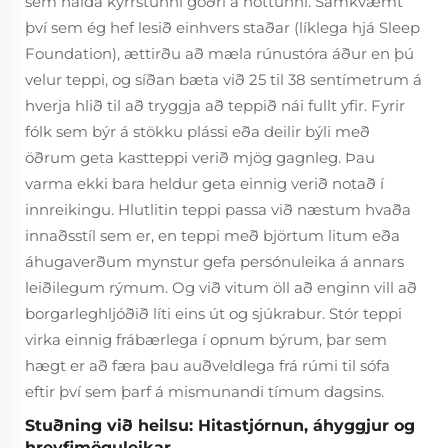
sem halda kyrrstunni góðri á nóttunni. Samkvæmt
því sem ég hef lesið einhvers staðar (líklega hjá Sleep
Foundation), ættirðu að mæla rúnustóra áður en þú
velur teppi, og síðan bæta við 25 til 38 sentímetrum á
hverja hlið til að tryggja að teppið nái fullt yfir. Fyrir
fólk sem býr á stökku plássi eða deilir býli með
öðrum geta kastteppi verið mjög gagnleg. Þau
varma ekki bara heldur geta einnig verið notað í
innreikingu. Hlutlitin teppi passa við næstum hvaða
innaðsstíl sem er, en teppi með björtum litum eða
áhugaverðum mynstur gefa persónuleika á annars
leiðilegum rýmum. Og við vitum öll að enginn vill að
borgarleghljóðið líti eins út og sjúkrabur. Stór teppi
virka einnig frábærlega í opnum býrum, þar sem
hægt er að færa þau auðveldlega frá rúmi til sófa
eftir því sem þarf á mismunandi tímum dagsins.
Stuðning við heilsu: Hitastjórnun, áhyggjur og
hreyfimöguleikar