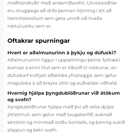
meðhöndluðir með andsmíðarefni. Utivistaraðilar
eru örugglega að drífa þennan hlýming í átt að
heimilistextílum sem geta unnið við hvaða
náttúruorku sem er.
Oftakrar spurningar
Hvert er aðalmunurinn á þykju og dúfuski?
Aðalmunurinn liggur í uppsetningu þeirra: fyllitæki
komast á einni hlut sem er tilbúið til notkunar, en
dúfuskarf krefjast aðskildra yfirplaggja, sem gefur
möguleika á að breyta útliti og auðveldar viðhald.
Hvernig hjálpa þyngdublöðrunar við átökum
og svefn?
Þyngdublöðrunar hjálpa með því að veita djúpa
ýttistímuli, sem getur róað taugakerfið, auknað
sértónín og minnkað stöðu kortísóls, og þannig aukið
slöppun og betri svefn.