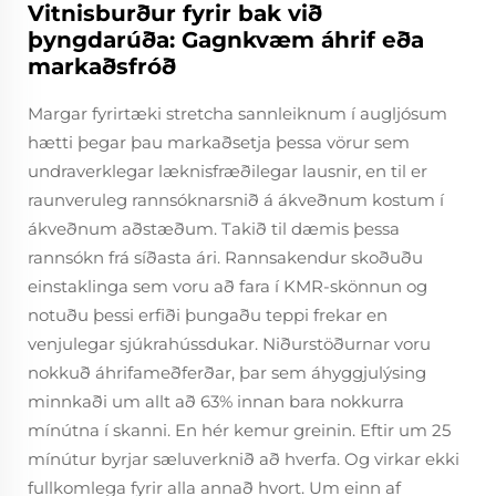
Vitnisburður fyrir bak við
þyngdarúða: Gagnkvæm áhrif eða
markaðsfróð
Margar fyrirtæki stretcha sannleiknum í augljósum
hætti þegar þau markaðsetja þessa vörur sem
undraverklegar læknisfræðilegar lausnir, en til er
raunveruleg rannsóknarsnið á ákveðnum kostum í
ákveðnum aðstæðum. Takið til dæmis þessa
rannsókn frá síðasta ári. Rannsakendur skoðuðu
einstaklinga sem voru að fara í KMR-skönnun og
notuðu þessi erfiði þungaðu teppi frekar en
venjulegar sjúkrahússdukar. Niðurstöðurnar voru
nokkuð áhrifameðferðar, þar sem áhyggjulýsing
minnkaði um allt að 63% innan bara nokkurra
mínútna í skanni. En hér kemur greinin. Eftir um 25
mínútur byrjar sæluverknið að hverfa. Og virkar ekki
fullkomlega fyrir alla annað hvort. Um einn af