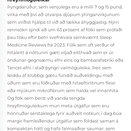
Þyngdarúður, sem venjulega eru á milli 7 og 15 pund,
virka með því að útvarpa djúpum ýtingarvirkjunum
sem virðist hjálpa til við að lækka áhyggjastig. Nýrri
rannsókn sýndi að um 63 prósent af fólki sem prófaði
þau tóku eftir betri svefnkvala samkvæmt Sleep
Medicine Reviews frá 2023. Fólk sem oft verður of
hitaleitt á nóttunni gæti viljað eitthvað sem er úr
öndunar-gegnsæmu efni eins og bambarafabriki eða
Tencel-efni í stað þyngri valmöguleika. Þeir sem
leiddu af klúbbgi gætu fundið auðveldingu með
úðum sem eru fóðruðar með hitaeftirlitnum fleisí
eða mjúkum mikrofibrum sem halda vel innanhita.
Og fólk sem berst við vanda tengda
hreyfimöguleikum mun meta útgáfur sem eru
hönnuðar sérstaklega fyrir auðvelt notkun; í dag búa
margir framleiðendur útgáfur sem foldast saman á
kompaktan hátt og hafa falmaaðrar saumar, sem