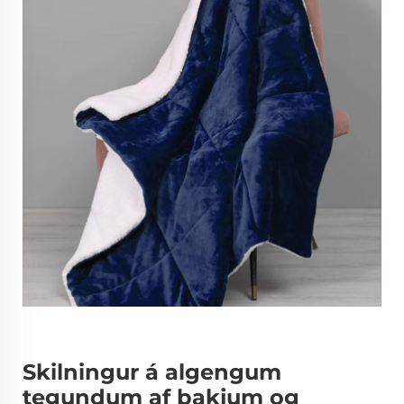
Skilningur á algengum
tegundum af þakjum og