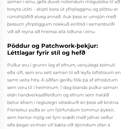
saman í einu, gefa duvet notendum möguleika til að
breyta útliti – skipti bara út yfirplagginu og plötsu er
rúmshljóðið alveg annað. Auk þess er umsjón með
þessum yfirplöggum nokkuð einföld í samanburði
við að reyna að hreinsa alla loðuna í einu.
Pöddur og Patchwork-þekjur:
Léttlagar fyrir stíl og hefð
Púður eru í grunni lag af efnum, venjulega bómull
eða úlfi, sem eru sett saman til að leyfa loftstraum en
samt veita hita. Á síðfari gerðu fólk þá af efnisbitum
sem voru til í heiminum. Í dag blanda púður saman
eldri handverksaðferðum og efnum sem haldið
betur áfram í reglulegri vélaskurð án þess að brotna.
Flerleikur púða er um fjórfundum tommur þykkir,
sem hentar mjög vel fyrir svæði með jafnar veður
eða þegar einhver vill bæta við dýrindum ofan á