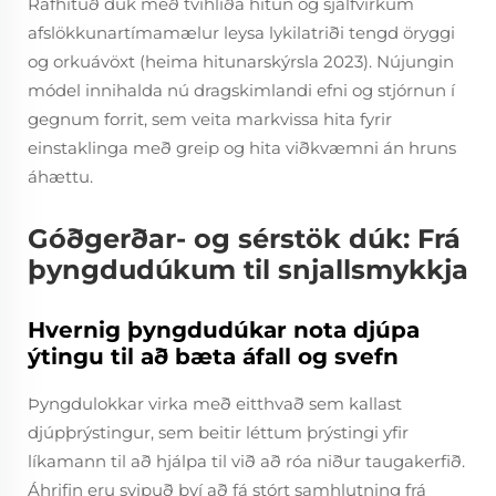
Rafhituð dúk með tvíhliða hitun og sjálfvirkum
afslökkunartímamælur leysa lykilatriði tengd öryggi
og orkuávöxt (heima hitunarskýrsla 2023). Nújungin
módel innihalda nú dragskimlandi efni og stjórnun í
gegnum forrit, sem veita markvissa hita fyrir
einstaklinga með greip og hita viðkvæmni án hruns
áhættu.
Góðgerðar- og sérstök dúk: Frá
þyngdudúkum til snjallsmykkja
Hvernig þyngdudúkar nota djúpa
ýtingu til að bæta áfall og svefn
Þyngdulokkar virka með eitthvað sem kallast
djúpþrýstingur, sem beitir léttum þrýstingi yfir
líkamann til að hjálpa til við að róa niður taugakerfið.
Áhrifin eru svipuð því að fá stórt samhlutning frá