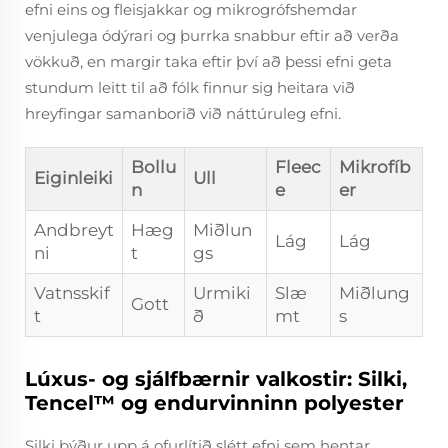
efni eins og fleisjakkar og mikrogrófshemdar
venjulega ódýrari og þurrka snabbur eftir að verða
vökkuð, en margir taka eftir því að þessi efni geta
stundum leitt til að fólk finnur sig heitara við
hreyfingar samanborið við náttúruleg efni.
Bollu
Fleec
Mikrofíb
Eiginleiki
Ull
n
e
er
Andbreyt
Hæg
Miðlun
Lág
Lág
ni
t
gs
Vatnsskif
Urmiki
Slæ
Miðlung
Gott
t
ð
mt
s
Lúxus- og sjálfbærnir valkostir: Silki,
Tencel™ og endurvinninn polyester
Silki býður upp á ofurlítið slétt efni sem hentar