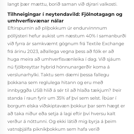
langt þær mættu, borið saman við dýrari valkosti.
Tilhneigingar í neytendavild: Fjölnotagagn og
umhverfisvænar nálar
Eftirspurnin að plíþokkum úr endurvinnnum
póllýsteri hefur aukist um næstum 40% í samanburði
við fyrra ár samkvæmt gögnum frá Textile Exchange
frá árinu 2023, aðallega vegna þess að fólk er að
huga meira að umhverfisvænleika í dag. Við sjáum
nú fjölbreyttar hybrid hönnunargerðir koma á
verslunarhylki. Taktu sem dæmi þessa fallegu
þokkana sem reglulega hitann og eru með
innbyggða USB hlið á sér til að hlaða tækjum? Þeir
standa í raun fyrir um 35% af því sem selst. Íbúar í
borgum elska viðskiptavæn þokkur þar sem hægt er
að taka niður eða setja á lagi eftir því hversu kalt
verður á nóttunni. Og ekki látið mig byrja á þeim
vatnsþjálfa pikníkþokkum sem hafa verið