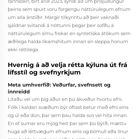
rannsókn, birt árið 2023, sýndi að um þrisjuðungur
þeirra sem spurt voru forgengu náttúrulegum efnum
um alla árstíðir. Margir tilkynntu að þeir vaknaði
sjaldnar svitandi á nóttunni þegar þeir sofðu á
náttúrulegum símu frekar en syntetíska átökum sem
æðilega halda líkamshitum innan en sleppa honum
ekki réttilega.
Hvernig á að velja rétta kýluna út frá
lífsstíl og svefnyrkjum
Meta umhverfið: Veðurfar, svefnsett og
innreidd
Lítaðu vel um þig áður en þú ákveður hvortu efni.
Fólk í kaldari svæðum býr oftast betur með efni eins
og úl eða dún, þar sem þau halda svo vel hita innan.
En ef sumar eru mjög heit þar sem þú býrð, mættu
huga að léttvægum efnum eins og bómull eða línur