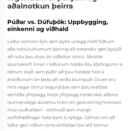
aðalnotkun þeirra
Púðar vs. Dúfuþök: Uppbygging,
einkenni og viðhald
Loður kominn fyrir sem þykk úrlegg með föðrum
eða náttúrufrumum þannig að notendur geti byrjað
að nota þau strax án viðbótar vinnu. Sérstök
saumakerfi innan í loðunum halda öllu áfyllingunni á
réttum stað, sem þýðir að þau haldast heit á
árstíðunum án þess að verða klumpuð. Duvet eru
hins vegar önnur tegund þar sem þau krefjast
sérhliða yfirplagg. Þessi yfirplagg halda ekki aðeins
raunverulega duvetnu hrein en gera einnig hreinsun
mun auðveldari – eitthvað sem margir
svefnfræðingar hafa bent á nýlega. Jafnvel om að
loður geri röðun rúms einfaldari því allt kemur