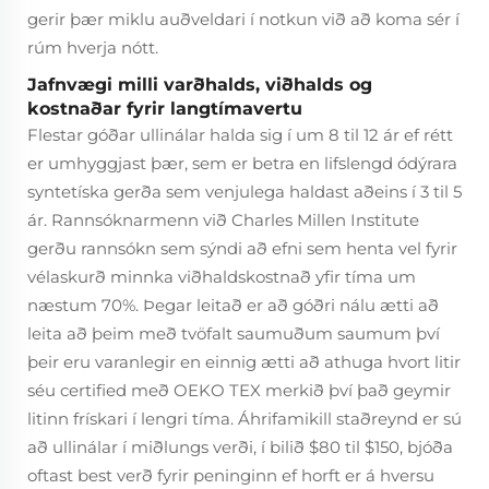
gerir þær miklu auðveldari í notkun við að koma sér í
rúm hverja nótt.
Jafnvægi milli varðhalds, viðhalds og
kostnaðar fyrir langtímavertu
Flestar góðar ullinálar halda sig í um 8 til 12 ár ef rétt
er umhyggjast þær, sem er betra en lifslengd ódýrara
syntetíska gerða sem venjulega haldast aðeins í 3 til 5
ár. Rannsóknarmenn við Charles Millen Institute
gerðu rannsókn sem sýndi að efni sem henta vel fyrir
vélaskurð minnka viðhaldskostnað yfir tíma um
næstum 70%. Þegar leitað er að góðri nálu ætti að
leita að þeim með tvöfalt saumuðum saumum því
þeir eru varanlegir en einnig ætti að athuga hvort litir
séu certified með OEKO TEX merkið því það geymir
litinn frískari í lengri tíma. Áhrifamikill staðreynd er sú
að ullinálar í miðlungs verði, í bilið $80 til $150, bjóða
oftast best verð fyrir peninginn ef horft er á hversu