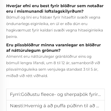
Hverjar efni eru best fyrir blöðrur sem notaðar
eru í mismunandi loftslagskilyrðum?
Bómull og líni eru frábær fyrir hitaeftir svæði vegna
öndunarlegs eiginleika, en úl er eða dún eru
hagkvæmust fyrir kaldari svæði vegna hitaeiginleika
þeirra.
Eru plissblöðrur minna varanlegar en blöðrur
af náttúrulegum grönum?
Almennt eru náttúrulegar gránblöðrur eins og
bómull lengra lifandi, um 8 til 12 ár, samanborið við
plisvalmöguleika sem venjulega standast 3 til 5 ár,
miðað við rétt viðhald.
Fyrri:
Góðustu fleece- og sherpaþök fyrir kvikmyndanætur
Næsti:
Hvernig á að puffa púðinn til að halda honum eins og nýjum