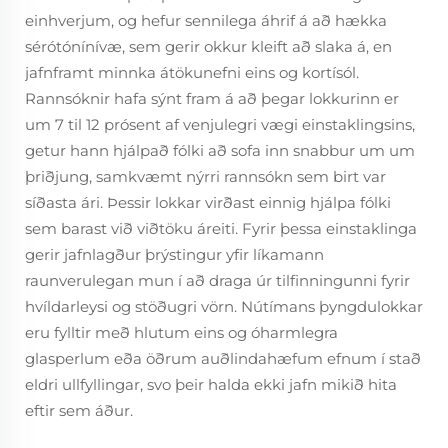
einhverjum, og hefur sennilega áhrif á að hækka
sérótónínívæ, sem gerir okkur kleift að slaka á, en
jafnframt minnka átökunefni eins og kortísól.
Rannsóknir hafa sýnt fram á að þegar lokkurinn er
um 7 til 12 prósent af venjulegri vægi einstaklingsins,
getur hann hjálpað fólki að sofa inn snabbur um um
þriðjung, samkvæmt nýrri rannsókn sem birt var
síðasta ári. Þessir lokkar virðast einnig hjálpa fólki
sem barast við viðtöku áreiti. Fyrir þessa einstaklinga
gerir jafnlagður þrýstingur yfir líkamann
raunverulegan mun í að draga úr tilfinningunni fyrir
hvíldarleysi og stöðugri vörn. Nútímans þyngdulokkar
eru fylltir með hlutum eins og óharmlegra
glasperlum eða öðrum auðlindahæfum efnum í stað
eldri ullfyllingar, svo þeir halda ekki jafn mikið hita
eftir sem áður.