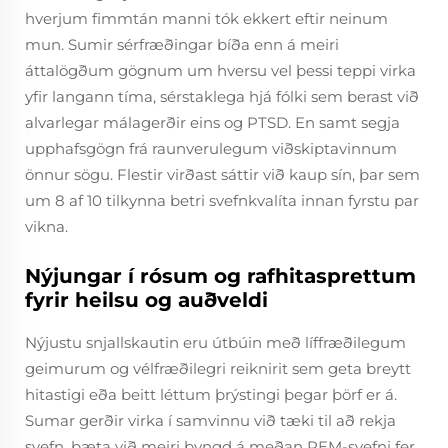
hverjum fimmtán manni tók ekkert eftir neinum
mun. Sumir sérfræðingar bíða enn á meiri
áttalögðum gögnum um hversu vel þessi teppi virka
yfir langann tíma, sérstaklega hjá fólki sem berast við
alvarlegar málagerðir eins og PTSD. En samt segja
upphafsgögn frá raunverulegum viðskiptavinnum
önnur sögu. Flestir virðast sáttir við kaup sín, þar sem
um 8 af 10 tilkynna betri svefnkvalíta innan fyrstu par
vikna.
Nýjungar í rósum og rafhitasprettum
fyrir heilsu og auðveldi
Nýjustu snjallskautin eru útbúin með líffræðilegum
geimurum og vélfræðilegri reiknirit sem geta breytt
hitastigi eða beitt léttum þrýstingi þegar þörf er á.
Sumar gerðir virka í samvinnu við tæki til að rekja
svefn, bæta við meiri þyngd á meðan REM-svefni fer