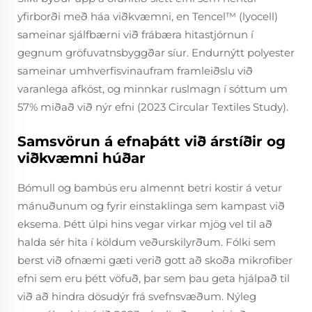
yfirborði með háa viðkvæmni, en Tencel™ (lyocell)
sameinar sjálfbærni við frábæra hitastjórnun í
gegnum gröfuvatnsbyggðar síur. Endurnýtt polyester
sameinar umhverfisvinaufram framleiðslu við
varanlega afköst, og minnkar ruslmagn í sóttum um
57% miðað við nýr efni (2023 Circular Textiles Study).
Samsvörun á efnaþátt við árstíðir og
viðkvæmni húðar
Bómull og bambús eru almennt betri kostir á vetur
mánuðunum og fyrir einstaklinga sem kampast við
eksema. Þétt úlpi hins vegar virkar mjög vel til að
halda sér hita í köldum veðurskilyrðum. Fólki sem
berst við ofnæmi gæti verið gott að skoða mikrofiber
efni sem eru þétt vöfuð, þar sem þau geta hjálpað til
við að hindra dösudýr frá svefnsvæðum. Nýleg