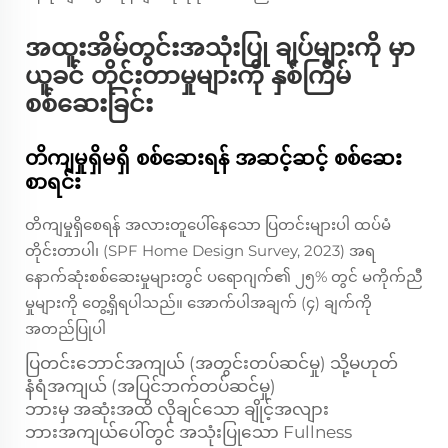
အထူးအိမ်တွင်းအသုံးပြု ချပ်များကို မှာ
ယူခင် တိုင်းတာမှုများကို နှစ်ကြိမ်
စစ်ဆေးခြင်း
တိကျမှုရှိမရှိ စစ်ဆေးရန် အဆင့်ဆင့် စစ်ဆေး
စာရင်း
တိကျမှုရှိစေရန် အလားတူပေါ်နေသော ပြတင်းများပါ ထပ်မံ
တိုင်းတာပါ၊ (SPF Home Design Survey, 2023) အရ
နောက်ဆုံးစစ်ဆေးမှုများတွင် ပရောဂျက်၏ ၂၅% တွင် မကိုက်ညီ
မှုများကို တွေ့ရှိရပါသည်။ အောက်ပါအချက် (၄) ချက်ကို
အတည်ပြုပါ
ပြတင်းဘောင်အကျယ် (အတွင်းတပ်ဆင်မှု) သို့မဟုတ်
နံရံအကျယ် (အပြင်ဘက်တပ်ဆင်မှု)
ဘားမှ အဆုံးအထိ လိုချင်သော ချိုင့်အလျား
ဘားအကျယ်ပေါ်တွင် အသုံးပြုသော Fullness