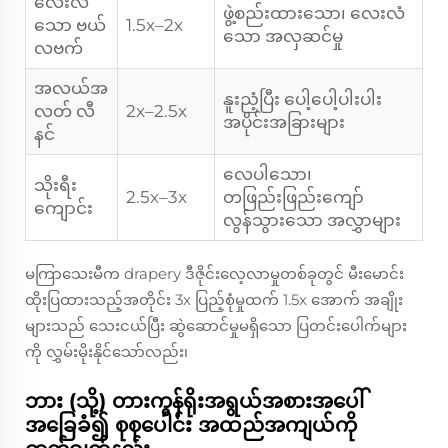
လေးလံ
ဖွဲ့စည်းထားသော၊ လေးလံ
သော ဗယ်
1.5x–2x
သော အလှဆင်မှု
လဗက်
အလယ်အ
နူးညံ့ပြီး ပေါ့ပေါ့ပါးပါး
လတ် လီ
2x–2.5x
အပိုင်းအခြားများ
နင်
လေပါသော၊
သိုးရီး
2.5x–3x
တဖြည်းဖြည်းကျော်
ကျောင်း
လွန်သွားသော အလွှာများ
မကြာသေးမီက drapery ဒီဇိုင်းလေ့လာမှုတစ်ခုတွင် မီးမောင်း
ထိုးပြထားသည့်အတိုင်း 3x ပြည့်စုံမှုထက် 1.5x အောက် အချိုး
များသည် သေးငယ်ပြီး ဆွဲဆောင်မှုမရှိသော ပြတင်းပေါက်များ
ကို လွှမ်းမိုးနိုင်သော်လည်း၊
ဘား (သို့) တားကွန်ရိုးအရွယ်အစားအပေါ်
အခြေခံ၍ စုစုပေါင်း အထည်အကျယ်ကို