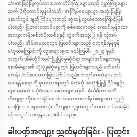
သံမဏိဖြင့်ပြုလုပ်ထားသော တိုင်းကြိုးများသည် ချည်ကြိုးများ
ထက် ပို၍ကောင်းမွန်ပါသည်။ အကြိမ်ရေများစွာ အသုံးပြုပြီး
နောက်တွင် ချည်ကြိုးများသည် ဆွဲဆန့်လွယ်သောကြောင့်ဖြစ်
ပါသည်။ ပြတင်းဘောင်များကို စစ်ဆေးရာတွင် ကောင်းမွန်သော
အလျားတန်းစစ်တံပိုးတစ်ခုနှင့် တွဲဖက်အသုံးပြုရန် လိုအပ်
ပါသည်။ အိမ်အများစုတွင် ပြတင်းများသည် စတုရန်းမှန်မှန်
မဟုတ်ကြောင်းကို လူအများစုက မသိကြပါ။ ၂၀၂၄ ခုနှစ်
အတွက် အိမ်တိုင်းထွင်းပြုပြင်မှုဆိုင်ရာ စာရင်းအင်းများအရ
နေအိမ်များ၏ သုံးပုံနှစ်ပုံခန့်တွင် ပြတင်းများသည် မတ်မတ်
မကန်း တပ်ဆင်ထားခြင်းဖြစ်ပါသည်။ ဘရက်ကက်များ တပ်
ဆင်ရန်နေရာကို မှတ်သားရာတွင် ခဲတံကို အသုံးပြု၍ ဝိုင်းမျဉ်း
များ မဆွဲဘဲ X ပုံစံအသေးလေးများ ဆွဲပါ။ မီလီမီတာအထိ
တိကျစွာ တိုင်းတာနိုင်စေရန် အသေးစားကရိုက်စ်များက ကူညီ
ပေးပြီး အရာရာအားလုံး တိကျစွာ ကျွတ်ကျွတ်တက် တပ်ဆင်နိုင်
ရန်အတွက် အလွန်အရေးပါပါသည်။
ခါးပတ်အလျား သတ်မှတ်ခြင်း - ပြတင်း