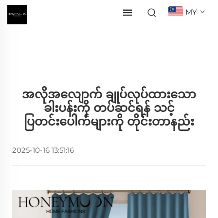
MY
အလိုအလျောက် ချုပ်လုပ်ထားသော
ခါးပန်းကို တပ်ဆင်ရန် သင့်
ပြတင်းပေါက်များကို တိုင်းတာနည်း
2025-10-16 13:51:16