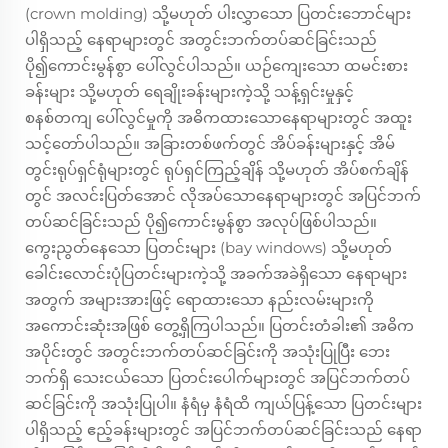
(crown molding) သို့မဟုတ် ပါးလွှာသော ပြတင်းဘောင်များ
ပါရှိသည့် နေရာများတွင် အတွင်းဘက်တပ်ဆင်ခြင်းသည်
ပို၍ကောင်းမွန်စွာ ပေါ်လွင်ပါသည်။ ယဉ်ကျေးသော ထမင်းစား
ခန်းများ သို့မဟုတ် ရေချိုးခန်းများကဲ့သို့ သန့်ရှင်းမှုနှင့်
စနစ်တကျ ပေါ်လွင်မှုကို အဓိကထားသောနေရာများတွင် အထူး
သင့်တော်ပါသည်။ အခြားတစ်ဖက်တွင် အိပ်ခန်းများနှင့် အိမ်
တွင်းရုပ်ရှင်ရုံများတွင် ရုပ်ရှင်ကြည့်ချိန် သို့မဟုတ် အိပ်စက်ချိန်
တွင် အလင်းပြတ်အောင် လိုအပ်သောနေရာများတွင် အပြင်ဘက်
တပ်ဆင်ခြင်းသည် ပို၍ကောင်းမွန်စွာ အလုပ်ဖြစ်ပါသည်။
ကွေးညွတ်နေသော ပြတင်းများ (bay windows) သို့မဟုတ်
ခေါင်းလောင်းပုံပြတင်းများကဲ့သို့ အခက်အခဲရှိသော နေရာများ
အတွက် အများအားဖြင့် ရောထားသော နည်းလမ်းများကို
အကောင်းဆုံးအဖြစ် တွေ့ရှိကြပါသည်။ ပြတင်းတံခါး၏ အဓိက
အပိုင်းတွင် အတွင်းဘက်တပ်ဆင်ခြင်းကို အသုံးပြုပြီး ဘေး
ဘက်ရှိ သေးငယ်သော ပြတင်းပေါက်များတွင် အပြင်ဘက်တပ်
ဆင်ခြင်းကို အသုံးပြုပါ။ နံရံမှ နံရံထိ ကျယ်ပြန့်သော ပြတင်းများ
ပါရှိသည့် ဧည့်ခန်းများတွင် အပြင်ဘက်တပ်ဆင်ခြင်းသည် နေရာ