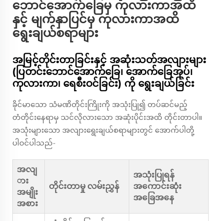
ဘောင်အောက်ခြေမှ ကုလားကာအထိ
နှင့် မျက်နှာပြင်မှ ကုလားကာအထိ
ရွေးချယ်စရာများ
အမြင့်တိုင်းတာခြင်းနှင့် အဆုံးသတ်အလျားများ
(ပြတင်းဘောင်အောက်ခြေ၊ အောက်ခြေအုပ်၊
ကုလားကာ၊ ရေစီးဝင်ခြင်း) ကို ရွေးချယ်ခြင်း
ခိုင်မာသော သံမဏိတိုင်းကြိုးကို အသုံးပြု၍ တပ်ဆင်မည့်
တံတိုင်းနေရာမှ သင်လိုလားသော အဆုံးပိုင်းအထိ တိုင်းတာပါ။
အသုံးများသော အလျားရွေးချယ်စရာများတွင် အောက်ပါတို့
ပါဝင်ပါသည်-
အလျ
အသုံးပြုရန်
ား
တိုင်းတာမှု လမ်းညွှန်
အကောင်းဆုံး
အမျိုး
အခြေအနေ
အစား