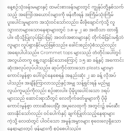
နေ့စဉ်သုံးခန်းမများနှင့် ထမင်းစားခန်းများတွင် ကျွန်ုပ်တို့နှစ်သက်
သည့် အကြော်အယောင်းများကို ဖန်တီးရန် အကြိမ်သုံးကြိမ်
ပူးပေါင်းမှုများက အသုံးဝင်သော်လည်း၊ မီးဖိုချောင်ကဲ့သို့ လူ
သွားလာများသောနေရာများတွင် ၁.၈ မှ ၂ ဆ အထိသာ ထားရှိ
ပါ။ ထိုသို့ပြုလုပ်ခြင်းဖြင့် အဝတ်အစားများနှင့် တိုက်မိခြင်းမရှိဘဲ
လူများ လှုပ်ရှားနိုင်မည်ဖြစ်သည်။ ခေါင်းစည်းပုံစံသည်လည်း
အရေးပါပါသည်။ Grommet tops များသည် တံတိုင်းပေါ်တွင်
အလွယ်တကူ ရွေ့လျားနိုင်သောကြောင့် ၁.၅ ဆ ခန့်နှင့် အကောင်း
ဆုံးအလုပ်လုပ်ပါသည်။ ဆုပ်ကိုင်ထားသော pleats များမှာ
ကောင်းမွန်စွာ ပေါ်လွင်နေစေရန် အနည်းဆုံး ၂ ဆ ခန့် လိုအပ်
ပါသည်။ အချိန်ကြာလာသည်နှင့်အမျှ သန့်ရှင်းရန် မည်မျှ
လွယ်ကူမည်ကိုလည်း စဉ်းစားပါ။ ပိုမိုပူးပေါင်းသော ဒရပ်
များသည် ဆောင်းရာသီတွင် လေတိုက်ခတ်မှုများကို ပိုမို
ကောင်းမွန်စွာ တားဆီးပေးပြီး အပူလေထုကို အတွင်း၌ ဖမ်းဆီး
ထားနိုင်သော်လည်း ဝင်ပေါက်နှင့် ချက်ပြုတ်သည့်နေရာများ
ကဲ့သို့ လေထဲတွင် ပါဝင်သော အမှုန်အမွှားများ စုဝေးလေ့ရှိသော
နေရာများတွင် ဖုန်များကို စုပုံစေပါသည်။