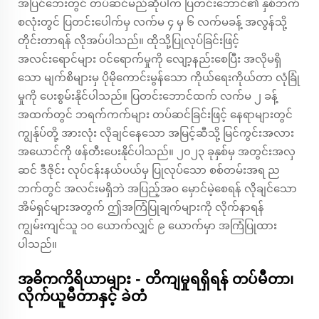
အပြင်ဘေးတွင် တပ်ဆင်မည်ဆိုပါက ပြတင်းဘောင်၏ နှစ်ဘက်
စလုံးတွင် ပြတင်းပေါက်မှ လက်မ ၄ မှ ၆ လက်မခန့် အလွန်သို့
တိုင်းတာရန် လိုအပ်ပါသည်။ ထိုသို့ပြုလုပ်ခြင်းဖြင့်
အလင်းရောင်များ ဝင်ရောက်မှုကို လျော့နည်းစေပြီး အလိုမရှိ
သော မျက်စိများမှ ပိုမိုကောင်းမွန်သော ကိုယ်ရေးကိုယ်တာ လုံခြုံ
မှုကို ပေးစွမ်းနိုင်ပါသည်။ ပြတင်းဘောင်ထက် လက်မ ၂ ခန့်
အထက်တွင် ဘရက်ကက်များ တပ်ဆင်ခြင်းဖြင့် နေရာများတွင်
ကျွန်ုပ်တို့ အားလုံး လိုချင်နေသော အမြင့်ဆီသို့ မြင်ကွင်းအလား
အယောင်ကို ဖန်တီးပေးနိုင်ပါသည်။ ၂၀၂၃ ခုနှစ်မှ အတွင်းအလှ
ဆင် ဒီဇိုင်း လုပ်ငန်းနယ်ပယ်မှ ပြုလုပ်သော စစ်တမ်းအရ ည
ဘက်တွင် အလင်းမရှိဘဲ အပြည့်အဝ မှောင်မဲ့စေရန် လိုချင်သော
အိမ်ရှင်များအတွက် ဤအကြံပြုချက်များကို လိုက်နာရန်
ကျွမ်းကျင်သူ ၁၀ ယောက်လျှင် ၉ ယောက်မှာ အကြံပြုထား
ပါသည်။
အဓိကကိရိယာများ - တိကျမှုရရှိရန် တပ်မီတာ၊
လိုက်ယူမီတာနှင့် ခဲတံ