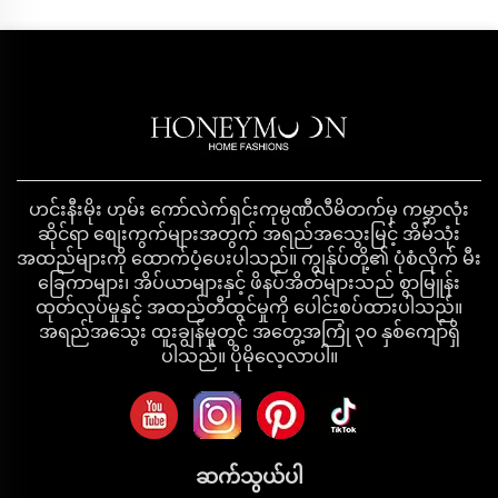
ဟင်းနီးမိုး ဟုမ်း ကော်လဲက်ရှင်းကုမ္ပဏီလီမိတက်မှ ကမ္ဘာလုံး
ဆိုင်ရာ စျေးကွက်များအတွက် အရည်အသွေးမြင့် အိမ်သုံး
အထည်များကို ထောက်ပံ့ပေးပါသည်။ ကျွန်ုပ်တို့၏ ပုံစံလိုက် မီး
ခြေကာများ၊ အိပ်ယာများနှင့် ဖိနပ်အိတ်များသည် စွာမြူန်း
ထုတ်လုပ်မှုနှင့် အထည်တီထွင်မှုကို ပေါင်းစပ်ထားပါသည်။
အရည်အသွေး ထူးချွန်မှုတွင် အတွေ့အကြုံ ၃၀ နှစ်ကျော်ရှိ
ပါသည်။ ပိုမိုလေ့လာပါ။
ဆက်သွယ်ပါ