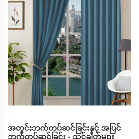
အတွင်းဘက်တပ်ဆင်ခြင်းနှင့် အပြင်
ဘက်တပ်ဆင်ခြင်း - သင့်ချိတ်များ