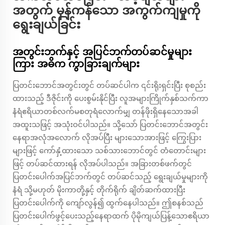
အတွက် မှန်ကန်သော အကွက်ကျမှုကို
ရွေးချယ်ခြင်း
အတွင်းဘက်နှင့် အပြင်ဘက်တပ်ဆင်မှုများ
ကြား အဓိက ကွာခြားချက်များ
ပြတင်းဘောင်အတွင်းတွင် တပ်ဆင်ပါက ၎င်းရိုးရှင်းပြီး စုစည်း
ထားသည့် ဒီဇိုင်းကို ပေးစွမ်းနိုင်ပြီး လူအများကြိုက်နှစ်သက်ကာ
နံရံဧရိယာတစ်လက်မစတုရံလောက်မျှ တန်ဖိုးရှိနေသောအခါ
အထူးသဖြင့် အသုံးဝင်ပါသည်။ သို့သော် ပြတင်းဘောင်အတွင်း
နေရာအလုံအလောက် လိုအပ်ပြီး များသောအားဖြင့် ကြွေးပြား
များဖြင့် ကော်နှံ့ထားသော သစ်သားဘောင်တွင် တံတောင်းများ
ဖြင့် တပ်ဆင်ထားရန် လိုအပ်ပါသည်။ အခြားတစ်ဖက်တွင်
ပြတင်းပေါက်အပြင်ဘက်တွင် တပ်ဆင်သည့် ရွေးချယ်မှုများကို
နံရံ သို့မဟုတ် မိုးကာတို့နှင့် တိုက်ရိုက် ချိတ်ဆက်ထားပြီး
ပြတင်းပေါက်ကို ကျော်လွန်၍ ထွက်နေပါသည်။ ဤစနစ်သည်
ပြတင်းပေါက်ဖွင့်ပေးသည့်နေရာထက် ပိုမိုကျယ်ပြန့်သောဧရိယာ