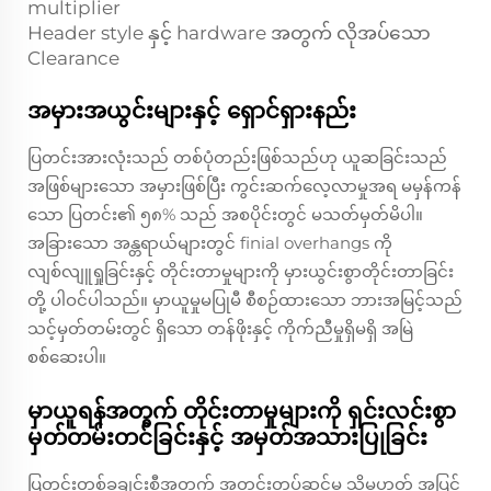
multiplier
Header style နှင့် hardware အတွက် လိုအပ်သော
Clearance
အမှားအယွင်းများနှင့် ရှောင်ရှားနည်း
ပြတင်းအားလုံးသည် တစ်ပုံတည်းဖြစ်သည်ဟု ယူဆခြင်းသည်
အဖြစ်များသော အမှားဖြစ်ပြီး ကွင်းဆက်လေ့လာမှုအရ မမှန်ကန်
သော ပြတင်း၏ ၅၈% သည် အစပိုင်းတွင် မသတ်မှတ်မိပါ။
အခြားသော အန္တရာယ်များတွင် finial overhangs ကို
လျစ်လျူရှုခြင်းနှင့် တိုင်းတာမှုများကို မှားယွင်းစွာတိုင်းတာခြင်း
တို့ ပါဝင်ပါသည်။ မှာယူမှုမပြုမီ စီစဉ်ထားသော ဘားအမြင့်သည်
သင့်မှတ်တမ်းတွင် ရှိသော တန်ဖိုးနှင့် ကိုက်ညီမှုရှိမရှိ အမြဲ
စစ်ဆေးပါ။
မှာယူရန်အတွက် တိုင်းတာမှုများကို ရှင်းလင်းစွာ
မှတ်တမ်းတင်ခြင်းနှင့် အမှတ်အသားပြုခြင်း
ပြတင်းတစ်ခုချင်းစီအတွက် အတွင်းတပ်ဆင်မှု သို့မဟုတ် အပြင်