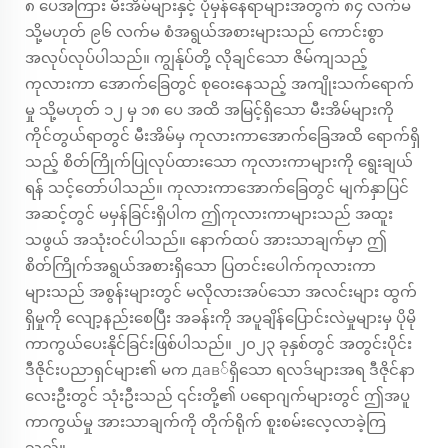
၈ ပေအကြား မီးအိမ်များနှင့် ပုံမှန်နေရာများအတွက် ၈၄ လက်မ
သို့မဟုတ် ၉၆ လက်မ စံအရွယ်အစားများသည် ကောင်းစွာ
အလုပ်လုပ်ပါသည်။ ကျွန်ုပ်တို့ လိုချင်သော ဇိမ်ကျသည့်
ကုလားကာ အောက်ခြေတွင် စုဝေးနေသည့် အကျိုးသက်ရောက်
မှု သို့မဟုတ် ၁၂ မှ ၁၈ ပေ အထိ အမြင့်ရှိသော မီးအိမ်များကို
ကိုင်တွယ်ရာတွင် မီးအိမ်မှ ကုလားကာအောက်ခြေအထိ ရောက်ရှိ
သည့် စိတ်ကြိုက်ပြုလုပ်ထားသော ကုလားကာများကို ရွေးချယ်
ရန် သင့်တော်ပါသည်။ ကုလားကာအောက်ခြေတွင် မျက်နှာပြင်
အဆင့်တွင် မမှန်ခြင်းရှိပါက ဤကုလားကာများသည် အထူး
သဖွယ် အသုံးဝင်ပါသည်။ နောက်ထပ် အားသာချက်မှာ ဤ
စိတ်ကြိုက်အရွယ်အစားရှိသော ပြတင်းပေါက်ကုလားကာ
များသည် အစွန်းများတွင် မလိုလားအပ်သော အလင်းများ ထွက်
ရှိမှုကို လျော့နည်းစေပြီး အခန်းကို အပူချိန်ပြောင်းလဲမှုများမှ ပိုမို
ကာကွယ်ပေးနိုင်ခြင်းဖြစ်ပါသည်။ ၂၀၂၃ ခုနှစ်တွင် အတွင်းပိုင်း
ဒီဇိုင်းပညာရှင်များ၏ မက дав်ရှိသော ရလဒ်များအရ ဒီဇိုင်နာ
လေးဦးတွင် သုံးဦးသည် ၎င်းတို့၏ ပရောဂျက်များတွင် ဤအပူ
ကာကွယ်မှု အားသာချက်ကို တိုက်ရိုက် စူးစမ်းလေ့လာခဲ့ကြ
သည်။