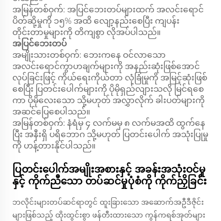
အမြန်တစ်ဝှက်:
အပြင်ဘေးတပ်များထက် အလင်းရောင်
ပိတ်ဆို့မှုကို ၁၅% အထိ လျော့နည်းစေပြီး ကျပန်း
တိုင်းတာမှုများကို တိကျစွာ လိုအပ်ပါသည်။
အပြင်ဘေးတပ်
အမျိုးသားတစ်ဝှက်:
ဘေးကနေ ဝင်လာသော
အလင်းရောင်ကွာဟချက်များကို အနည်းဆုံးဖြစ်အောင်
လုပ်ခြင်းဖြင့် ကိုယ်ရေးကိုယ်တာ လုံခြုံမှုကို အမြင့်ဆုံးဖြစ်
စေပြီး ပြတင်းပေါက်များကို ပိုမိုရှည်လျားသလို မြင်ရစေ
ကာ ပိုမိုလေးသော သို့မဟုတ် အလွှာလိုက် ခါးပတ်များကို
အဆင်ပြေစေပါသည်။
အမြန်တစ်ဝှက်:
နံရံမှ ၄ လက်မမှ ၈ လက်မအထိ ထွက်နေ
ပြီး အနီးရှိ ပရိဘောဂ သို့မဟုတ် ပြတင်းပေါက် အသုံးပြုမှု
ကို ဟန့်တားနိုင်ပါသည်။
ပြတင်းပေါက်အမျိုးအစားနှင့် အခန်းအသုံးဝင်မှု
နှင့် ကိုက်ညီသော တပ်ဆင်မှုပုံစံကို ကိုက်ညှိခြင်း
ဘလိုင်းများတပ်ဆင်ရာတွင် ထူးခြားသော အဆောက်အဦဒီဇိုင်း
များဖြစ်သည့် ထိုးထွင်းစွာ ဖန်တီးထားသော ကွန်ကရစ်အုတ်များ