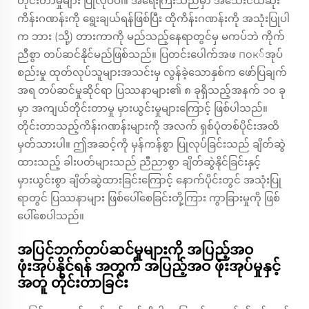
တိုင်းတာမှုများ ပြုလုပ်ပါ။ အရေးကြီးသည်မှာ အသေးငယ်ဆုံး
ကိန်းဂဏန်းကို ရွေးချယ်ရန်ဖြစ်ပြီး ထိုကိန်းဂဏန်းကို အသုံးပြုပါ
က ဘား (သို့) တားကာကို မည်သည့်နေရာတွင်မှ မကပ်ဘဲ ကိုက်
ညီစွာ တပ်ဆင်နိုင်မည်ဖြစ်သည်။ ပြတင်းပေါက်အဖ пок်အုပ်
စည်းမှု ထုတ်လုပ်သူများအသင်းမှ လွန်ခဲ့သောနှစ်က ဖော်ပြချက်
အရ တပ်ဆင်မှုဆိုင်ရာ ပြဿနာများ၏ ၈ ခုရှိသည့်အနက် ၁၀ ခု
မှာ အကျယ်တိုင်းတာမှု မှားယွင်းမှုများကြောင့် ဖြစ်ပါသည်။
တိုင်းတာသည့်ကိန်းဂဏန်းများကို အလက် ရှစ်ပုံတစ်ပိုင်းအထိ
မှတ်သားပါ။ ဤအဆင့်ကို မှန်ကန်စွာ ပြုလုပ်ခြင်းသည် ချိတ်ဆွဲ
ထားသည့် ခါးပတ်များသည် ညီညာစွာ ချိတ်ဆွဲနိုင်ခြင်းနှင့်
မှားယွင်းစွာ ချိတ်ဆွဲထားခြင်းကြောင့် နောက်ပိုင်းတွင် အသုံးပြု
ရာတွင် ပြဿနာများ ဖြစ်ပေါ်စေခြင်းတို့ကြား ကွာခြားမှုကို ဖြစ်
ပေါ်စေပါသည်။
အပြင်ဘက်တပ်ဆင်မှုများကို အပြည့်အဝ
ဖုံးအုပ်နိုင်ရန် အတွက် အပြည့်အဝ ဖုံးအုပ်မှုနှင့်
အတူ တိုင်းတာခြင်း