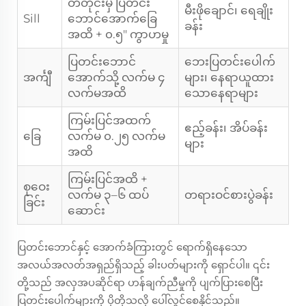
တံတိုင်းမှ ပြတင်း
မီးဖိုချောင်၊ ရေချိုး
Sill
ဘောင်အောက်ခြေ
ခန်း
အထိ + ၀.၅" ကွာဟမှု
ပြတင်းဘောင်
ဘေးပြတင်းပေါက်
အင်္ကျီ
အောက်သို့ လက်မ ၄
များ၊ နေရာယူထား
လက်မအထိ
သောနေရာများ
ကြမ်းပြင်အထက်
ဧည့်ခန်း၊ အိပ်ခန်း
ခြေ
လက်မ ၀.၂၅ လက်မ
များ
အထိ
ကြမ်းပြင်အထိ +
စုဝေး
လက်မ ၃–၆ ထပ်
တရားဝင်စားပွဲခန်း
ခြင်း
ဆောင်း
ပြတင်းဘောင်နှင့် အောက်ခံကြားတွင် ရောက်ရှိနေသော
အလယ်အလတ်အရှည်ရှိသည့် ခါးပတ်များကို ရှောင်ပါ။ ၎င်း
တို့သည် အလှအပဆိုင်ရာ ဟန်ချက်ညီမှုကို ပျက်ပြားစေပြီး
ပြတင်းပေါက်များကို ပိုတိုသလို ပေါ်လွင်စေနိုင်သည်။