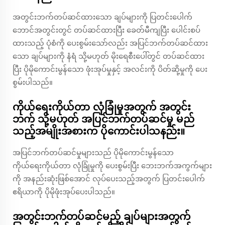
အတွင်းဘက်တပ်ဆင်ထားသော ချပ်များကို ပြတင်းပေါက်
ဘောင်အတွင်းတွင် တပ်ဆင်ထားပြီး ခေတ်မီကျပြီး ပေါင်းစပ်
ထားသည့် ပုံစံကို ပေးစွမ်းသော်လည်း အပြင်ဘက်တပ်ဆင်ထား
သော ချပ်များကို နံရံ သို့မဟုတ် မိုးရေစီးပေါ်တွင် တပ်ဆင်ထား
ပြီး ပိုမိုကောင်းမွန်သော ဖုံးအုပ်မှုနှင့် အလင်းကို ပိတ်ဆို့မှုကို ပေး
စွမ်းပါသည်။
ကိုယ်ရေးကိုယ်တာ လုံခြုံမှုအတွက် အတွင်း
ဘက် သို့မဟုတ် အပြင်ဘက်တပ်ဆင်မှု မည်
သည့်အမျိုးအစားက ပိုကောင်းပါသနည်း။
အပြင်ဘက်တပ်ဆင်မှုများသည် ပိုမိုကောင်းမွန်သော
ကိုယ်ရေးကိုယ်တာ လုံခြုံမှုကို ပေးစွမ်းပြီး ဘေးဘက်အကွက်များ
ကို အနည်းဆုံးဖြစ်အောင် လုပ်ပေးသည့်အတွက် ပြတင်းပေါက်
ဧရိယာကို ပိုမိုဖုံးအုပ်ပေးပါသည်။
အတွင်းဘက်တပ်ဆင်မည့် ချပ်များအတွက်