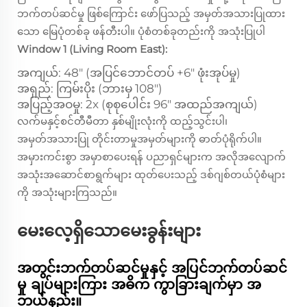
ဘက်တပ်ဆင်မှု ဖြစ်ကြောင်း ဖော်ပြသည့် အမှတ်အသားပြုထား
သော မြေပုံတစ်ခု ဖန်တီးပါ။ ပုံစံတစ်ခုတည်းကို အသုံးပြုပါ
Window 1 (Living Room East):
အကျယ်: 48" (အပြင်ဘောင်တပ် +6" ဖုံးအုပ်မှု)
အရှည်: ကြမ်းပိုး (ဘားမှ 108")
အပြည့်အဝမှု: 2x (စုစုပေါင်း 96" အထည်အကျယ်)
လက်မနှင့်စင်တီမီတာ နှစ်မျိုးလုံးကို ထည့်သွင်းပါ၊
အမှတ်အသားပြု တိုင်းတာမှုအမှတ်များကို ဓာတ်ပုံရိုက်ပါ။
အမှားကင်းစွာ အမှာစာပေးရန် ပညာရှင်များက အလိုအလျောက်
အသုံးအဆောင်စာရွက်များ ထုတ်ပေးသည့် ဒစ်ဂျစ်တယ်ပုံစံများ
ကို အသုံးများကြသည်။
မေးလေ့ရှိသောမေးခွန်းများ
အတွင်းဘက်တပ်ဆင်မှုနှင့် အပြင်ဘက်တပ်ဆင်
မှု ချပ်များကြား အဓိက ကွာခြားချက်မှာ အ
ဘယ်နည်း။