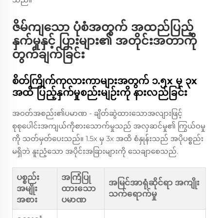
ဇိမ်ကျသော ပုံစံအတွက် အထည်ပြည့်
နှက်မှုနှင့် ပြားများ၏ အတိုင်းအတာကို
တွက်ချက်ခြင်း
စိတ်ကြိုက်ကုလားကာများအတွက် ၁.၅x မှ ၃x
အထိ ပြည့်နှက်မှုစည်းမျဉ်းကို နားလည်ခြင်း
အဝတ်အစည်း၏ပမာဏ - ချိတ်ဆွဲထားသောအလျားဖြင့်
စုစုပေါင်းအကျယ်ကိုစားသောက်မှုသည် အလှဆင်မှု၏ ကြွယ်ဝမှု
ကို သတ်မှတ်ပေးသည်။ 1.5x မှ 3x အထိ စံနှုန်းသည် အပိုပစ္စည်း
မရှိဘဲ နူးညံ့သော အပိုင်းအခြားများကို သေချာစေသည်.
ပစ္စည်း
အကြံပြု
အမြင်အာရုံဆိုင်ရာ အကျိုး
အမျိုး
ထားသော
သက်ရောက်မှု
အစား
ပမာဏ