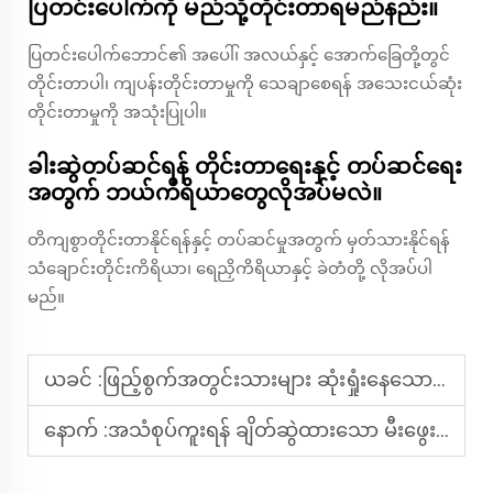
ပြတင်းပေါက်ကို မည်သို့တိုင်းတာရမည်နည်း။
ပြတင်းပေါက်ဘောင်၏ အပေါ်၊ အလယ်နှင့် အောက်ခြေတို့တွင်
တိုင်းတာပါ၊ ကျပန်းတိုင်းတာမှုကို သေချာစေရန် အသေးငယ်ဆုံး
တိုင်းတာမှုကို အသုံးပြုပါ။
ခါးဆွဲတပ်ဆင်ရန် တိုင်းတာရေးနှင့် တပ်ဆင်ရေး
အတွက် ဘယ်ကိရိယာတွေလိုအပ်မလဲ။
တိကျစွာတိုင်းတာနိုင်ရန်နှင့် တပ်ဆင်မှုအတွက် မှတ်သားနိုင်ရန်
သံချောင်းတိုင်းကိရိယာ၊ ရေညှိကိရိယာနှင့် ခဲတံတို့ လိုအပ်ပါ
မည်။
ယခင် :
ဖြည့်စွက်အတွင်းသားများ ဆုံးရှုံးနေသော ကွမ်းခြံကုလားအုပ်ကို ပြင်ဆင်နည်း
နောက် :
အသံစုပ်ကူးရန် ချိတ်ဆွဲထားသော မီးဖွေးများ - အသံကျူးကျော်မှုကို လျှော့ချရာတွင် အမှန်တကယ် အလုပ်ဖြစ်ပါသလား။