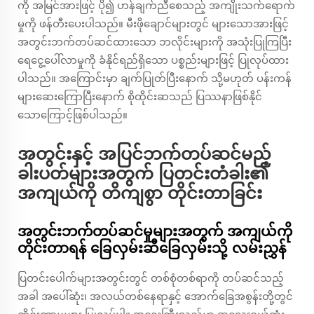
ကို အမြင်အားဖြင့် ပို၍ ဟန်ချက်ညီစေသည့် အကျိုးသက်ရောက်
မှုကို ဖန်တီးပေးပါသည်။ မီးဖိုချောင်များတွင် များသောအားဖြင့်
အတွင်းဘက်တပ်ဆင်ထားသော ဘလိုင်းများကို အသုံးပြုကြပြီး
ရေငွေ့ပေါ်လာမှုကို ခံနိုင်ရည်ရှိသော ပစ္စည်းများဖြင့် ပြုလုပ်ထား
ပါသည်။ အကြောင်းမှာ ချက်ပြုတ်ပြီးနောက် သို့မဟုတ် ပန်းကန်
များဆေးကြောပြီးနောက် စိုထိုင်းဆသည် ပြဿနာဖြစ်နိုင်
သောကြောင့်ဖြစ်ပါသည်။
အတွင်းနှင့် အပြင်ဘက်တပ်ဆင်မည့်
ခါးပတ်များအတွက် ပြတင်းတံခါး၏
အကျယ်ကို တိကျစွာ တိုင်းတာခြင်း
အတွင်းဘက်တပ်ဆင်မှုများအတွက် အကျယ်ကို
တိုင်းတာရန် ခြေလှမ်းဆီခြေလှမ်းသို့ လမ်းညွှန်
ပြတင်းပေါက်များအတွင်းတွင် တစ်စုံတစ်ရာကို တပ်ဆင်သည့်
အခါ အပေါ်ဆုံး၊ အလယ်တစ်နေရာနှင့် အောက်ခြေအစွန်းတို့တွင်