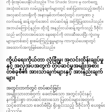
ကို ဖုံးအုပ်ပေးနိုင်ပါသည်။ The Shade Store မှ လက်တွေ့
အသုံးဝင်သော လမ်းညွှန်ချက်များတွင် ဖော်ပြထားသည့်အတိုင်း
အလှဆင်သားရိုးကို အနားနှစ်ဘက်စလုံးတွင် လက္ခဏာ ၃
လက်မခန့် ဆန့်ထွက်အောင် တပ်ဆင်ရန် အကြံပြုထားပါသည်။
အဘယ်ကြောင့်နည်း။ ထိုသို့ အနည်းငယ်ဆန့်ထွက်သည့် ဒီဇိုင်း
သည် မလိုလားအပ်သော နေရောင်ကို တားဆီးပေးပြီး ကွဲဟမှု
များမှတစ်ဆင့် စူးစမ်းကြည့်ရှုမှုများမှ ကာကွယ်ပေးရာတွင်
အထောက်အကူဖြစ်စေပါသည်။
ကိုယ်ရေးကိုယ်တာ လုံခြုံမှု၊ အလင်းထိန်းချုပ်မှု
နှင့် အလှအပအတွက် တပ်ဆင်မှုအမျိုးအစား
တစ်ခုစီ၏ အားသာချက်များနှင့် အားနည်းချက်
များ
အတွင်းဘက်တွင် တပ်ဆင်ခြင်း
အမျိုးသားတစ်ဝှက်:
ခေတ်မီသော အတွင်းပိုင်းနှင့်
နက်ရှိုင်းစွာ တပ်ဆင်ထားသော ပြတင်းများအတွက်
သင့်တော်သော ခေတ်မီပြီး ရိုးရှင်းသည့် ဒီဇိုင်းကို ပေးစွမ်း
ပါသည်။