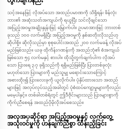
တွက်ချက်နည်း
သင့်အနေဖြင့် လိုအပ်သော အထည်ပမာဏကို သိရှိရန်၊ ဖိန်လုံး
ဘား၏ အဆုံးသတ်အကျယ်ကို ရယူပြီး သင်လိုချင်သော
အပြည့်အဝမှုအချိုးနှုန်းဖြင့် မြှောက်ပါ။ ဥပမာအားဖြင့် ဘားတစ်
ခုသည် ၁၀၀ လက်မရှိပြီး အပြည့်အဝမှုကို နှစ်ဆတိုးလိုသည်ဟု
ဆိုပါစို့။ ဆိုလိုသည်မှာ စုစုပေါင်းအထည် ၂၀၀ လက်မခန့် လိုအပ်
မည်ဖြစ်သည်။ ယခု ထိုကိန်းဂဏန်းကို အထည်ဘုံ၏ စံအကျယ်
ဖြစ်သော ၅၄ လက်မနှင့် စားပါ။ ထိုသို့တွက်ချက်ပါက လိုအပ်
သော ပြားရေ ၃.၇ ခုရှိသည်ကို ရရှိမည်ဖြစ်ပြီး ပြားတစ်ခုလုံး
မဟုတ်သော ပြားများကို မည်သူမျှ မရောင်းသောကြောင့်
အစားထိုး၍ ပြားလေးခုကို ယူလိုက်ပါ။ ပုံနှိပ်ထားသော အထည်
များဖြင့် အလုပ်လုပ်သည့်အခါတွင် ပုံစံထပ်ကျော့မှုများကိုလည်း
မမေ့ပါနှင့်။ တစ်ခါတစ်ရံတွင် ဤဒီဇိုင်းများသည် ပြားများစွာကို
ကိုက်ညီစေရန် အထည်ပိုမိုလိုအပ်စေသည်။
အလှအပဆိုင်ရာ အပြည့်အဝမှုနှင့် လက်တွေ့
အသုံးဝင်မှုကို ဟန်ချက်ညီစွာ ထိန်းညှိခြင်း