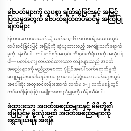
ခါးပတ်များကို လှပစွာ ချိတ်ဆွဲခြင်းနှင့် အမြင့်
ပြသမှုအတွက် ခါးပတ်ချိတ်တပ်ဆင်မှု အကြံပြု
ချက်များ
ပြတင်းဘောင်အထက်သို့ လက်မ ၄–၆ လက်မခန့်အထက်တွင်
တပ်ဆင်ခြင်းဖြင့် အမြင့်ကို ဆွဲယူထားသည့် အကျိုးသက်ရောက်
မှုကို ဖန်တီးပါ။ တပ်ဆင်စဉ်အတွင်း ဘီးဂွင်းကိရိယာကို အသုံးပြု
ပါ— မတပ်မကျ တပ်ဆင်ထားသော တန်းများသည် အဝတ်
အစည်းများကို မညီညာစေကာ ပုံပြင်အပေါ် သက်ရောက်မှုကို
လျော့နည်းစေပါသည်။ ပေ ၉ ပေ အမြင့်ရှိသော အခန်းများတွင်
အပေါ်ဆုံး အလှဆင်တန်းအောက် လက်မ ၁–၂ လက်မခန့်တွင်
တပ်ဆင်ခြင်းဖြင့် အချိုးအစား ညီမျှမှုကို ထိန်းသိမ်းပါ။
စံထားသော အဝတ်အစည်းများနှင့် မိမိတို့၏
မြေပြင်မှ မိုးလုံအထိ အဝတ်အစည်းများကို
ရွေးချယ်ရန် အချိန်