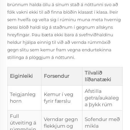
brúnnum halda öllu á sínum stað á nóttunni svo að
fólk vakni ekki til að finna blöðin klasast í klasa. Þeir
sem hvelfa og velta sig í rúminu muna meta hvernig
þessi blöð haldi sig á staðnum í gegnum allskyns
hreyfingar. Þau bæta ekki bara á svefnviðhaldinu
heldur hjálpa einnig til við að vernda rúmmöxið
gegn slitu sem kemur fram vegna endurtekinna
stillinga á plöggjum á nóttunni.
Tilvalið
Eiginleiki
Forsendur
líðanatæki
Afstilla
Teigjanleg
Kemur í veg
getra/aukaleg
horn
fyrir færslu
a þykk rúm
Full
Verndar gegn
Sofendur með
útveiting á
flekkjum og
mikla
rúmmöxin