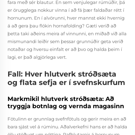
fara með sér blautur. En sem venjulegar rúmúðir, þá
er örugglega nokkur vinna í að fá þær faldaðar rétt í
hornunum. En í alvörunni, hver mannst ekki hvernig
á að gera þau flókin hornafolding? Gæti verið að
þetta taki aðeins meira af vinnunni, en miðað við alla
mismunandi leiðir sem þessar grunnúðir geta verið
notaðar og hversu einfalt er að þvo og halda þeim í
lagi, er það algjörlega vert.
Fall: Hver hlutverk stróðsæta
og flata sefja er í svefnskurfum
Markmikil hlutverk stróðsæta: Að
tryggja botnlag og vernda magasinn
Fötulinn er grunnlag svefnfötuls og gerir meira en að
bara sjást vel á rúminu. Aðalverkefni hans er að halda
öllu stöðugt um nóttina. Rafhlutarnir á hornunum