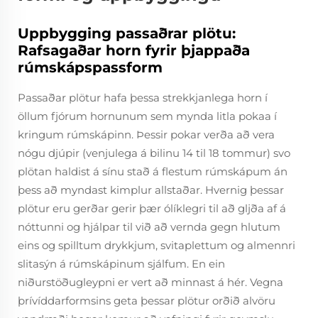
Uppbygging passaðrar plötu:
Rafsagaðar horn fyrir þjappaða
rúmskápspassform
Passaðar plötur hafa þessa strekkjanlega horn í
öllum fjórum hornunum sem mynda litla pokaa í
kringum rúmskápinn. Þessir pokar verða að vera
nógu djúpir (venjulega á bilinu 14 til 18 tommur) svo
plötan haldist á sínu stað á flestum rúmskápum án
þess að myndast kimplur allstaðar. Hvernig þessar
plötur eru gerðar gerir þær ólíklegri til að gljða af á
nóttunni og hjálpar til við að vernda gegn hlutum
eins og spilltum drykkjum, svitaplettum og almennri
slitasýn á rúmskápinum sjálfum. En ein
niðurstöðugleypni er vert að minnast á hér. Vegna
þrívíddarformsins geta þessar plötur orðið alvöru