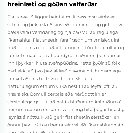
hreinlæti og góðan velferðar
Flat sheetið liggur beint á milli þess hvar einhver
sofnar og þekjaklæðisins eða dúninnar, og getur því
bæði verið verndarlag og hjálpað við að reglulega
líkamshita. Flat sheetin fara í gegn um ýmislegt frá
húðinni eins og dauðar frumur, náttúrulegar olíur og
jafnvel smáar bita af dúndýrum áður en þeir komast
inn í þykkari hluta svefnpúðsins. Þetta þýðir að fólk
þarf ekki að þvo þekjaklæðin svona oft, hugsanlega
jafnvel aðeins hálf svo oft á ári. Skaut úr
náttúrulegum efnum virka best til að leyfa lofti að
hræra sig. Bómull percale eða hárðgott lín er
sérstaklega gott til að halda hlöðunum kólnuðum á
heitum nætum en samt veita nóg hita þegar hitastig
leynist á nóttu. Hvað gerir flat sheetin sérstökari en
önnur þekjur? Þau henta sér vel við líkamshitann án
þess að bæta við auknum þyngd ofan á. Auk þess,