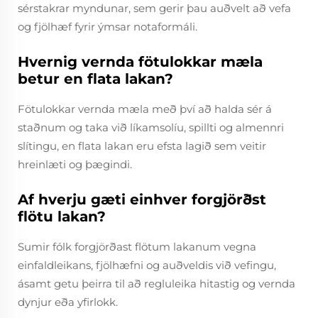
sérstakrar myndunar, sem gerir þau auðvelt að vefa
og fjölhæf fyrir ýmsar notaformáli.
Hvernig vernda fötulokkar mæla
betur en flata lakan?
Fötulokkar vernda mæla með því að halda sér á
staðnum og taka við líkamsolíu, spillti og almennri
slítingu, en flata lakan eru efsta lagið sem veitir
hreinlæti og þægindi.
Af hverju gæti einhver forgjörðst
flötu lakan?
Sumir fólk forgjörðast flötum lakanum vegna
einfaldleikans, fjölhæfni og auðveldis við vefingu,
ásamt getu þeirra til að regluleika hitastig og vernda
dynjur eða yfirlokk.