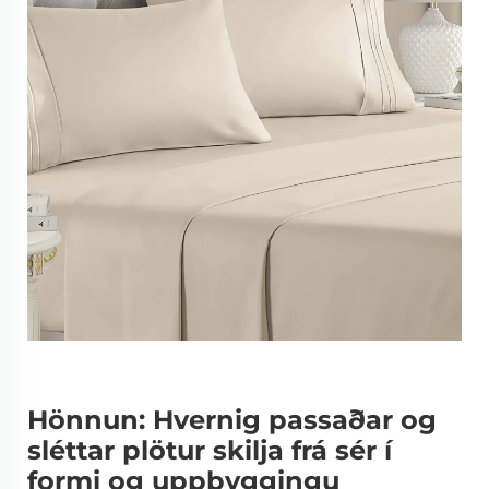
Hönnun: Hvernig passaðar og
sléttar plötur skilja frá sér í
formi og uppbyggingu