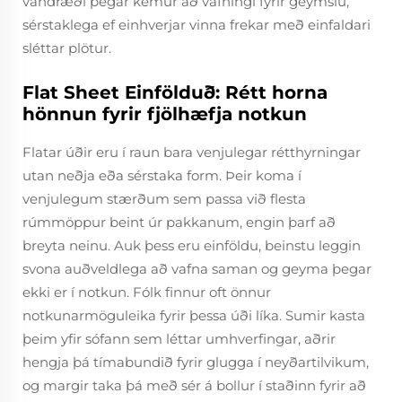
vandræði þegar kemur að vafningi fyrir geymslu,
sérstaklega ef einhverjar vinna frekar með einfaldari
sléttar plötur.
Flat Sheet Einfölduð: Rétt horna
hönnun fyrir fjölhæfja notkun
Flatar úðir eru í raun bara venjulegar rétthyrningar
utan neðja eða sérstaka form. Þeir koma í
venjulegum stærðum sem passa við flesta
rúmmöppur beint úr pakkanum, engin þarf að
breyta neinu. Auk þess eru einföldu, beinstu leggin
svona auðveldlega að vafna saman og geyma þegar
ekki er í notkun. Fólk finnur oft önnur
notkunarmöguleika fyrir þessa úði líka. Sumir kasta
þeim yfir sófann sem léttar umhverfingar, aðrir
hengja þá tímabundið fyrir glugga í neyðartilvikum,
og margir taka þá með sér á bollur í staðinn fyrir að