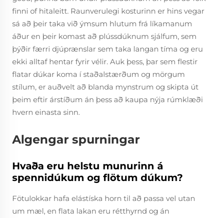
finni of hitaleitt. Raunverulegi kosturinn er hins vegar
sá að þeir taka við ýmsum hlutum frá líkamanum
áður en þeir komast að plússdúknum sjálfum, sem
þýðir færri djúprænslar sem taka langan tíma og eru
ekki alltaf hentar fyrir vélir. Auk þess, þar sem flestir
flatar dúkar koma í staðalstærðum og mörgum
stílum, er auðvelt að blanda mynstrum og skipta út
þeim eftir árstíðum án þess að kaupa nýja rúmklæði
hvern einasta sinn.
Algengar spurningar
Hvaða eru helstu munurinn á
spennidúkum og flötum dúkum?
Fötulokkar hafa elástíska horn til að passa vel utan
um mæl, en flata lakan eru rétthyrnd og án