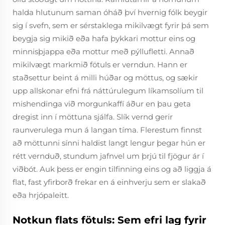
halda hlutunum saman óháð því hvernig fólk beygir
sig í svefn, sem er sérstaklega mikilvægt fyrir þá sem
beygja sig mikið eða hafa þykkari mottur eins og
minnisþjappa eða mottur með pýllufletti. Annað
mikilvægt markmið fötuls er verndun. Hann er
staðsettur beint á milli húðar og möttus, og sækir
upp allskonar efni frá náttúrulegum líkamsolíum til
mishendinga við morgunkaffí áður en þau geta
dregist inn í möttuna sjálfa. Slík vernd gerir
raunverulega mun á langan tíma. Flerestum finnst
að möttunni sínni haldist langt lengur þegar hún er
rétt vernduð, stundum jafnvel um þrjú til fjögur ár í
viðbót. Auk þess er engin tilfinning eins og að liggja á
flat, fast yfirborð frekar en á einhverju sem er slakað
eða hrjópaleitt.
Notkun flats fötuls: Sem efri lag fyrir