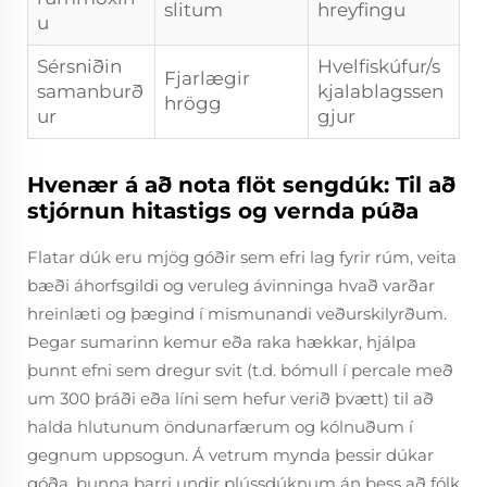
slitum
hreyfingu
u
Sérsniðin
Hvelfiskúfur/s
Fjarlægir
samanburð
kjalablagssen
hrögg
ur
gjur
Hvenær á að nota flöt sengdúk: Til að
stjórnun hitastigs og vernda púða
Flatar dúk eru mjög góðir sem efri lag fyrir rúm, veita
bæði áhorfsgildi og veruleg ávinninga hvað varðar
hreinlæti og þægind í mismunandi veðurskilyrðum.
Þegar sumarinn kemur eða raka hækkar, hjálpa
þunnt efni sem dregur svit (t.d. bómull í percale með
um 300 þráði eða líni sem hefur verið þvætt) til að
halda hlutunum öndunarfærum og kólnuðum í
gegnum uppsogun. Á vetrum mynda þessir dúkar
góða, þunna barri undir plússdúknum án þess að fólk