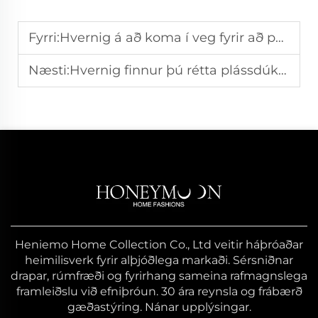
Fyrri:
Hvernig á að koma í veg fyrir að passaða fötulduðið sliti sig af rúmskónunni
Næsti:
Hvernig finnur þú rétta plássdúk fyrir morgunsefnið þitt?
Heniemo Home Collection Co., Ltd veitir háþróaðar
heimilisverk fyrir alþjóðlega markaði. Sérsniðnar
drapar, rúmfræði og fyrirhang sameina rafmagnslega
framleiðslu við efniþróun. 30 ára reynsla og frábærð
gæðastýring. Nánar upplýsingar.