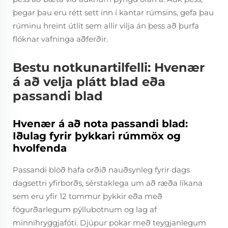
þegar þau eru rétt sett inn í kantar rúmsins, gefa þau
rúminu hreint útlit sem allir vilja án þess að þurfa
flóknar vafninga aðferðir.
Bestu notkunartilfelli: Hvenær
á að velja plátt blad eða
passandi blad
Hvenær á að nota passandi blad:
Iðulag fyrir þykkari rúmmöx og
hvolfenda
Passandi blöð hafa orðið nauðsynleg fyrir dags
dagsettri yfirborðs, sérstaklega um að ræða líkana
sem eru yfir 12 tommur þykkir eða með
fögurðarlegum pýllubotnum og lag af
minnihryggjafóti. Djúpur pokar með teygjanlegum