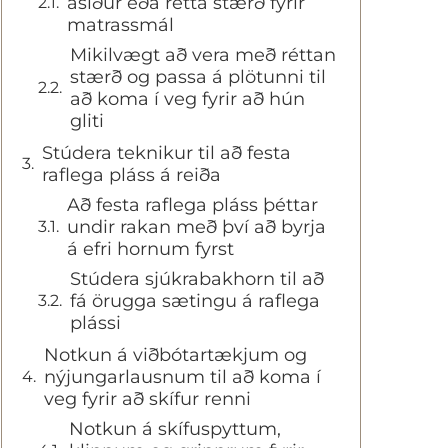
ásíður eða rétta stærð fyrir
matrassmál
Mikilvægt að vera með réttan
stærð og passa á plötunni til
að koma í veg fyrir að hún
gliti
Stúdera teknikur til að festa
raflega pláss á reiða
Að festa raflega pláss þéttar
undir rakan með því að byrja
á efri hornum fyrst
Stúdera sjúkrabakhorn til að
fá örugga sætingu á raflega
plássi
Notkun á viðbótartækjum og
nýjungarlausnum til að koma í
veg fyrir að skífur renni
Notkun á skífuspyttum,