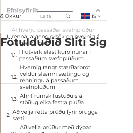
Efnisyfirlit
ð Okkur
IS
Af hverju passaðar svefnplúður
renna: algeng orsök og hvernig á
ötulduðið Sliti Sig
að greina þær
Hlutverk elástíkuröfnunar í
passaðum svefnplúðum
Hvernig rangt stærðarbrot
veldur slæmri sætingu og
renningu á passaðum
svefnplúðum
Áhrif rúmskífustuðuls á
stöðugleika festra plúða
Að velja rétta prúðu fyrir örugga
sæti
Að velja prúður með dýpar