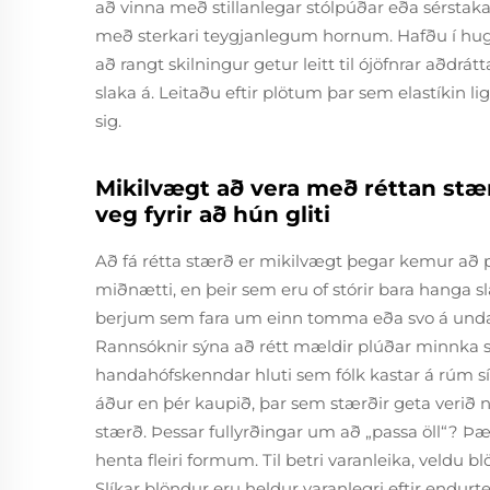
að vinna með stillanlegar stólpúðar eða sérsta
með sterkari teygjanlegum hornum. Hafðu í hug
að rangt skilningur getur leitt til ójöfnrar aðdrát
slaka á. Leitaðu eftir plötum þar sem elastíkin li
sig.
Mikilvægt að vera með réttan stær
veg fyrir að hún gliti
Að fá rétta stærð er mikilvægt þegar kemur að plú
miðnætti, en þeir sem eru of stórir bara hanga sla
berjum sem fara um einn tomma eða svo á undan
Rannsóknir sýna að rétt mældir plúðar minnka
handahófskenndar hluti sem fólk kastar á rúm s
áður en þér kaupið, þar sem stærðir geta verið
stærð. Þessar fullyrðingar um að „passa öll“? Þær
henta fleiri formum. Til betri varanleika, veldu 
Slíkar blöndur eru heldur varanlegri eftir endurte