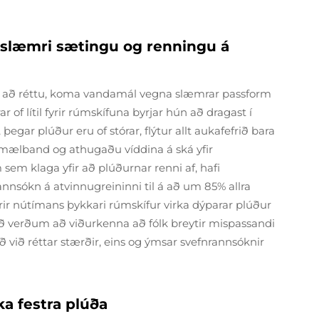
 slæmri sætingu og renningu á
r að réttu, koma vandamál vegna slæmrar passform
r of lítil fyrir rúmskífuna byrjar hún að dragast í
ar plúður eru of stórar, flýtur allt aukafefrið bara
m mælband og athugaðu víddina á ská yfir
 sem klaga yfir að plúðurnar renni af, hafi
annsókn á atvinnugreininni til á að um 85% allra
yrir nútímans þykkari rúmskífur virka dýparar plúður
ð verðum að viðurkenna að fólk breytir mispassandi
við réttar stærðir, eins og ýmsar svefnrannsóknir
ka festra plúða