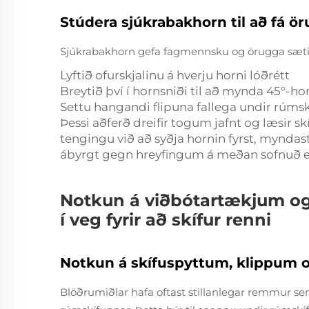
Stúdera sjúkrabakhorn til að fá ör
Sjúkrabakhorn gefa fagmennsku og örugga sæt
Lyftið ofurskjalinu á hverju horni lóðrétt
Breytið því í hornsniði til að mynda 45°-ho
Settu hangandi flipuna fallega undir rúms
Þessi aðferð dreifir togum jafnt og læsir s
tengingu við að syðja hornin fyrst, mynda
ábyrgt gegn hreyfingum á meðan sofnuð e
Notkun á viðbótartækjum og
í veg fyrir að skífur renni
Notkun á skífuspyttum, klippum o
Blöðrumiðlar hafa oftast stillanlegar remmur se