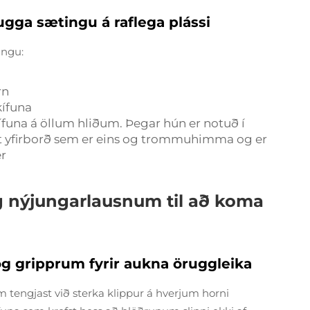
ugga sætingu á raflega plássi
ingu:
rn
kífuna
kífuna á öllum hliðum. Þegar hún er notuð í
st yfirborð sem er eins og trommuhimma og er
r
 nýjungarlausnum til að koma
g gripprum fyrir aukna öruggleika
m tengjast við sterka klippur á hverjum horni