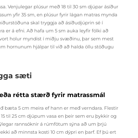
. Venjulegar plúsur með 18 til 30 sm djúpar ásíður
ssum yfir 35 sm, en plúsur fyrir lágan matras mynda
iðurstöðuna skal tryggja að ásíðudjúprin sé í
r á efni. Að hafa um 5 sm auka leyfir fólki að
 hvort holur myndist í miðju svæðinu, þar sem mest
um hornunum hjálpar til við að halda öllu stöðugu
ugga sæti
eða rétta stærð fyrir matrassmál
đ bæta 5 cm meira ef hann er međ verndara. Flestir
15 til 25 cm djúpum vasa en þeir sem eru þykkir og
m. Nýlegar rannsóknir á rúmfötum sýna að um þrjú
ekki að minnsta kosti 10 cm dýpri en þarf. Ef þú ert