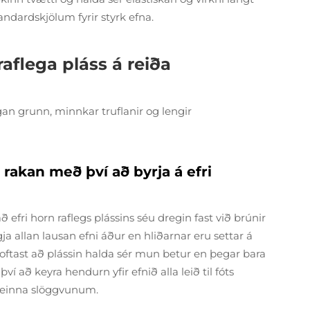
ndardskjölum fyrir styrk efna.
raflega pláss á reiða
ggan grunn, minnkar truflanir og lengir
 rakan með því að byrja á efri
að efri horn raflegs plássins séu dregin fast við brúnir
gja allan lausan efni áður en hliðarnar eru settar á
 oftast að plássin halda sér mun betur en þegar bara
í að keyra hendurn yfir efnið alla leið til fóts
 seinna slöggvunum.