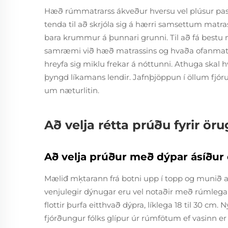
Hæð rúmmatrarss ákveður hversu vel plúsur passa
tenda til að skrjóla sig á hærri samsettum matra
bara krummur á þunnari grunni. Til að fá bestu n
samræmi við hæð matrassins og hvaða ofanmatra e
hreyfa sig miklu frekar á nóttunni. Athuga skal
þyngd líkamans lendir. Jafnþjöppun í öllum fjór
um næturlitin.
Að velja rétta prúðu fyrir ör
Að velja prúður með dýpar ásíður 
Mæliđ mķtarann frá botni upp í topp og munið a
venjulegir dýnugar eru vel notaðir með rúmlega 
flottir þurfa eitthvað dýpra, líklega 18 til 30 c
fjórðungur fólks glípur úr rúmfötum ef vasinn er 