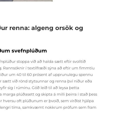
ður renna: algeng orsök og
saðum svefnplúðum
plúður stoppa við að halda sætt eftir svolítið
. Rannsóknir í textílfræði sýna að eftir um fimmtíu
 niður um 40 til 60 prósent af upprunulegu spennu
ur sætt við rönd stytsunnar og renna því niður eða
fir sig í rúminu. Góð leið til að leysa þetta
marga plúðasett og skipta á milli þeirra í stað þess
r hversu oft plúðunum er þvoið, sem virðist hjálpa
sent lengri tíma, samkvæmt nokkrum prófum sem fram