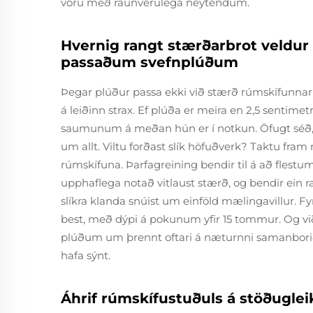
voru með raunverulega neytendum.
Hvernig rangt stærðarbrot veldur
passaðum svefnplúðum
Þegar plúður passa ekki við stærð rúmskífunna
á leiðinn strax. Ef plúða er meira en 2,5 sentimetra
saumunum á meðan hún er í notkun. Öfugt séð, þeg
um allt. Viltu forðast slík höfuðverk? Taktu fra
rúmskífuna. Þarfagreining bendir til á að flestum
upphaflega notað vitlaust stærð, og bendir ein r
slíkra klanda snúist um einföld mælingavillur. F
best, með dýpi á pokunum yfir 15 tommur. Og vi
plúðum um þrennt oftari á næturnni samanborið 
hafa sýnt.
Áhrif rúmskífustuðuls á stöðuglei