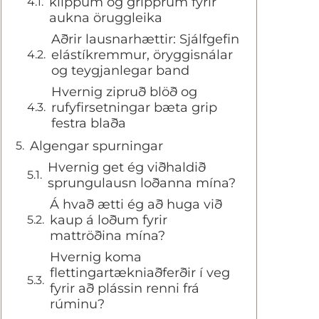
klippum og gripprum fyrir
aukna öruggleika
Aðrir lausnarhættir: Sjálfgefin
elástíkremmur, öryggisnálar
og teygjanlegar band
Hvernig zipruð blöð og
rufyfirsetningar bæta grip
festra blaða
Algengar spurningar
Hvernig get ég viðhaldið
sprungulausn loðanna mína?
Á hvað ætti ég að huga við
kaup á loðum fyrir
mattröðina mína?
Hvernig koma
flettingartækniaðferðir í veg
fyrir að plássin renni frá
rúminu?