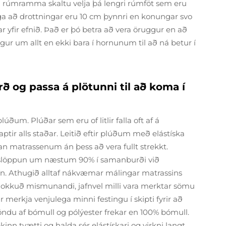
ka rúmramma skaltu velja þá lengri rúmföt sem eru
a að drottningar eru 10 cm þynnri en konungar svo
tar yfir efnið. Það er þó betra að vera öruggur en að
ggur um allt en ekki bara í hornunum til að ná betur í
ð og passa á plötunni til að koma í
ðum. Plúðar sem eru of litlir falla oft af á
ptir alls staðar. Leitið eftir plúðum með elástíska
 matrassenum án þess að vera fullt strekkt.
 slöppun um næstum 90% í samanburði við
ín. Athugið alltaf nákvæmar málingar matrassins
 nokkuð mismunandi, jafnvel milli vara merktar sömu
 merkja venjulega minni festingu í skipti fyrir að
blöndu af bómull og pólýester frekar en 100% bómull.
kinn tvætti og halda sér elástískari og virkni langt