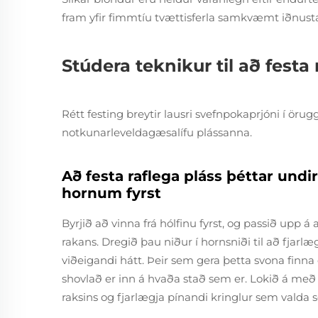
fram yfir fimmtíu tvættisferla samkvæmt iðnusta
Stúdera teknikur til að festa 
Rétt festing breytir lausri svefnpokaprjóni í öru
notkunarleveldagæsalífu plássanna.
Að festa raflega pláss þéttar undir
hornum fyrst
Byrjið að vinna frá hólfinu fyrst, og passið upp á 
rakans. Dregið þau niður í hornsniði til að fjarlæ
viðeigandi hátt. Þeir sem gera þetta svona finna
shovlað er inn á hvaða stað sem er. Lokið á með þv
raksins og fjarlægja pínandi kringlur sem valda