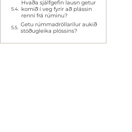
Hvaða sjálfgefin lausn getur
komið í veg fyrir að plássin
renni frá rúminu?
Getu rúmmadröllarílur aukið
stöðugleika plössins?