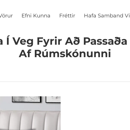
Vörur
Efni Kunna
Fréttir
Hafa Samband Vi
Í Veg Fyrir Að Passaða F
Af Rúmskónunni