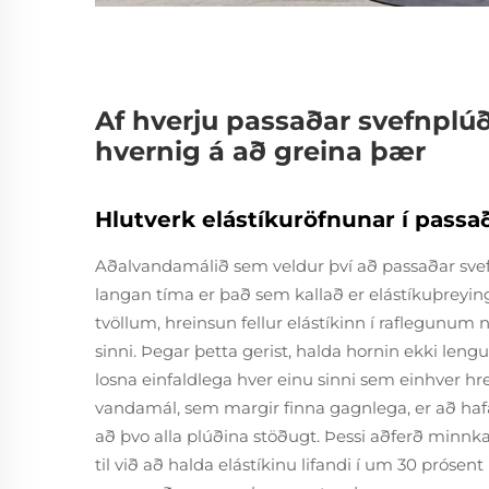
Af hverju passaðar svefnplú
hvernig á að greina þær
Hlutverk elástíkuröfnunar í pas
Aðalvandamálið sem veldur því að passaðar svefn
langan tíma er það sem kallað er elástíkuþreying
tvöllum, hreinsun fellur elástíkinn í raflegunum
sinni. Þegar þetta gerist, halda hornin ekki leng
losna einfaldlega hver einu sinni sem einhver hrey
vandamál, sem margir finna gagnlega, er að hafa 
að þvo alla plúðina stöðugt. Þessi aðferð minnka
til við að halda elástíkinu lifandi í um 30 pró